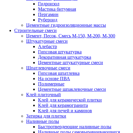
Гидроизол
Мастика битумная
Пергамин
Рубероид
Цементные гидроизоляционные массы
Строительные смеси
Цемент, Песок, Смесь М-150, М-200, М-300
Штукатурные смеси
Алебастр
Гипсовая штукатурка
Декоративная штукатурка
Цементные штукатурные смеси
Шпатлевочные смеси
Гипсовая шпатлевка
На основе ПВА
Полимерные
Цементные шпаклевочные смеси
Клей плиточный
Клей для керамической плитки
Клей для керамогранита
Клей для печей и каминов
Затирка для плитки
Наливные полы
Быстротвердеющие наливные полы
Наливные полы самовыравнивающиеся