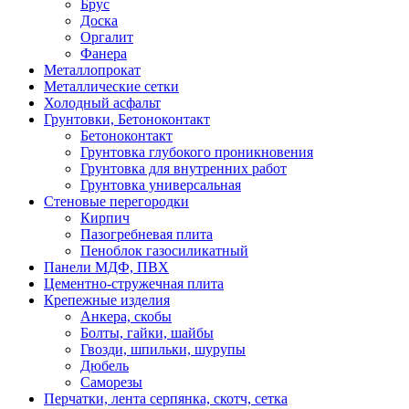
Брус
Доска
Оргалит
Фанера
Металлопрокат
Металлические сетки
Холодный асфальт
Грунтовки, Бетоноконтакт
Бетоноконтакт
Грунтовка глубокого проникновения
Грунтовка для внутренних работ
Грунтовка универсальная
Стеновые перегородки
Кирпич
Пазогребневая плита
Пеноблок газосиликатный
Панели МДФ, ПВХ
Цементно-стружечная плита
Крепежные изделия
Анкера, скобы
Болты, гайки, шайбы
Гвозди, шпильки, шурупы
Дюбель
Саморезы
Перчатки, лента серпянка, скотч, сетка