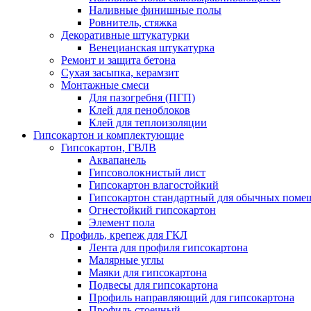
Наливные финишные полы
Ровнитель, стяжка
Декоративные штукатурки
Венецианская штукатурка
Ремонт и защита бетона
Сухая засыпка, керамзит
Монтажные смеси
Для пазогребня (ПГП)
Клей для пеноблоков
Клей для теплоизоляции
Гипсокартон и комплектующие
Гипсокартон, ГВЛВ
Аквапанель
Гипсоволокнистый лист
Гипсокартон влагостойкий
Гипсокартон стандартный для обычных помеще
Огнестойкий гипсокартон
Элемент пола
Профиль, крепеж для ГКЛ
Лента для профиля гипсокартона
Малярные углы
Маяки для гипсокартона
Подвесы для гипсокартона
Профиль направляющий для гипсокартона
Профиль стоечный