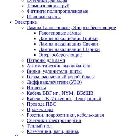
Счетчики для воды
Термоизоляция труб
Фитинги полипропиленовые
Шаровые краны
Электрика
Лампы Галогеновые , Энергосберегающие
Галогеновые лампы
Лампы накаливания Грибки
Лампы накаливания Свечки
Лампы накаливания Шарики
Энергосберегающие
Патроны для ламп
Автоматические выключатели
Вилки, удлинители, щиты
Гофра, распаечный короб, боксы
Дифф выключатели (УЗО)
Изолента
Кабель ВВГ нг , NYM , ВБбШВ
Кабель ТВ ,Интернет , Телефонный
Провода ПВС
Прожекторы
Розетки, подрозетники, кабель-канал
Счетчики электроэнергии
Теплый пол
Клеммники, ваги, шины,