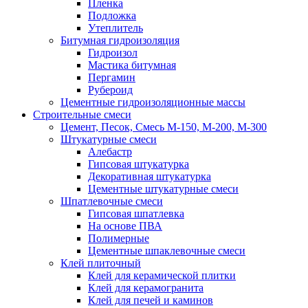
Пленка
Подложка
Утеплитель
Битумная гидроизоляция
Гидроизол
Мастика битумная
Пергамин
Рубероид
Цементные гидроизоляционные массы
Строительные смеси
Цемент, Песок, Смесь М-150, М-200, М-300
Штукатурные смеси
Алебастр
Гипсовая штукатурка
Декоративная штукатурка
Цементные штукатурные смеси
Шпатлевочные смеси
Гипсовая шпатлевка
На основе ПВА
Полимерные
Цементные шпаклевочные смеси
Клей плиточный
Клей для керамической плитки
Клей для керамогранита
Клей для печей и каминов