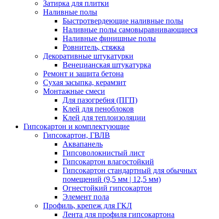
Затирка для плитки
Наливные полы
Быстротвердеющие наливные полы
Наливные полы самовыравнивающиеся
Наливные финишные полы
Ровнитель, стяжка
Декоративные штукатурки
Венецианская штукатурка
Ремонт и защита бетона
Сухая засыпка, керамзит
Монтажные смеси
Для пазогребня (ПГП)
Клей для пеноблоков
Клей для теплоизоляции
Гипсокартон и комплектующие
Гипсокартон, ГВЛВ
Аквапанель
Гипсоволокнистый лист
Гипсокартон влагостойкий
Гипсокартон стандартный для обычных
помещений (9,5 мм | 12,5 мм)
Огнестойкий гипсокартон
Элемент пола
Профиль, крепеж для ГКЛ
Лента для профиля гипсокартона