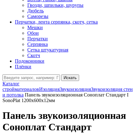
Гвозди, шпильки, шурупы
Дюбель
Саморезы
Перчатки, лента серпянка, скотч, сетка
Мешки
Обои
Перчатки
Серпянка
Сетка штукатурная
Скотч
Подоконники
Плёнки
Искать
Каталог
стройматериалов
Изоляция
Звукоизоляция
Звукоизоляция стен
и потолка
Панель звукоизоляционная Соноплат Стандарт I
SonoPlat 1200х600х12мм
Панель звукоизоляционная
Соноплат Стандарт