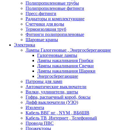
Полипропиленовые трубы
Полипропиленовые фитинги
Пресс-фитинги
Радиаторы и комплектующие
Счетчики для воды
Термоизоляция труб
Фитинги полипропиленовые
Шаровые краны
Электрика
Лампы Галогеновые , Энергосберегающие
Галогеновые лампы
Лампы накаливания Грибки
Лампы накаливания Свечки
Лампы накаливания Шарики
Энергосберегающие
Патроны для ламп
Автоматические выключатели
Вилки, удлинители, щиты
Гофра, распаечный короб, боксы
Дифф выключатели (УЗО)
Изолента
Кабель ВВГ нг , NYM , ВБбШВ
Кабель ТВ ,Интернет , Телефонный
Провода ПВС
Прожекторы