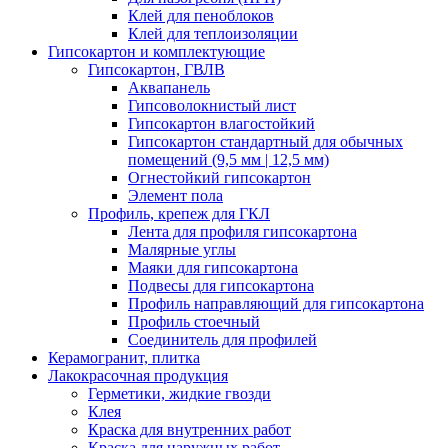
Клей для пеноблоков
Клей для теплоизоляции
Гипсокартон и комплектующие
Гипсокартон, ГВЛВ
Аквапанель
Гипсоволокнистый лист
Гипсокартон влагостойкий
Гипсокартон стандартный для обычных
помещений (9,5 мм | 12,5 мм)
Огнестойкий гипсокартон
Элемент пола
Профиль, крепеж для ГКЛ
Лента для профиля гипсокартона
Малярные углы
Маяки для гипсокартона
Подвесы для гипсокартона
Профиль направляющий для гипсокартона
Профиль стоечный
Соединитель для профилей
Керамогранит, плитка
Лакокрасочная продукция
Герметики, жидкие гвозди
Клея
Краска для внутренних работ
Краска для наружных работ