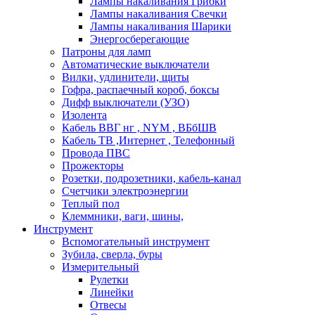
Лампы накаливания Грибки
Лампы накаливания Свечки
Лампы накаливания Шарики
Энергосберегающие
Патроны для ламп
Автоматические выключатели
Вилки, удлинители, щиты
Гофра, распаечный короб, боксы
Дифф выключатели (УЗО)
Изолента
Кабель ВВГ нг , NYM , ВБбШВ
Кабель ТВ ,Интернет , Телефонный
Провода ПВС
Прожекторы
Розетки, подрозетники, кабель-канал
Счетчики электроэнергии
Теплый пол
Клеммники, ваги, шины,
Инструмент
Вспомогательный инструмент
Зубила, сверла, буры
Измерительный
Рулетки
Линейки
Отвесы