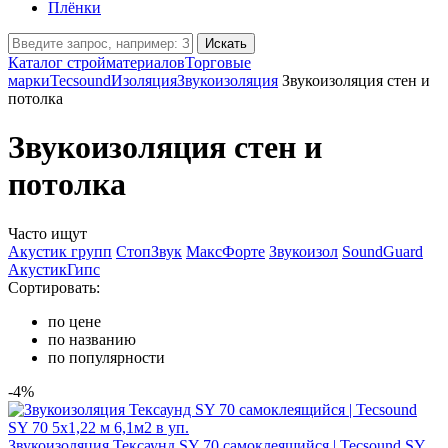
Плёнки
Искать
Каталог стройматериалов
Торговые
марки
Tecsound
Изоляция
Звукоизоляция
Звукоизоляция стен и
потолка
Звукоизоляция стен и
потолка
Часто ищут
Акустик групп
СтопЗвук
МаксФорте
Звукоизол
SoundGuard
АкустикГипс
Сортировать:
по цене
по названию
по популярности
-4%
Звукоизоляция Тексаунд SY 70 самоклеящийся | Tecsound SY