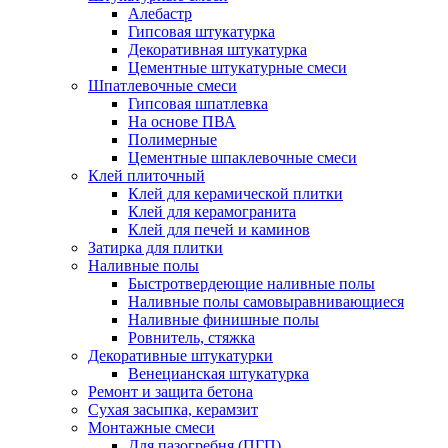
Алебастр
Гипсовая штукатурка
Декоративная штукатурка
Цементные штукатурные смеси
Шпатлевочные смеси
Гипсовая шпатлевка
На основе ПВА
Полимерные
Цементные шпаклевочные смеси
Клей плиточный
Клей для керамической плитки
Клей для керамогранита
Клей для печей и каминов
Затирка для плитки
Наливные полы
Быстротвердеющие наливные полы
Наливные полы самовыравнивающиеся
Наливные финишные полы
Ровнитель, стяжка
Декоративные штукатурки
Венецианская штукатурка
Ремонт и защита бетона
Сухая засыпка, керамзит
Монтажные смеси
Для пазогребня (ПГП)