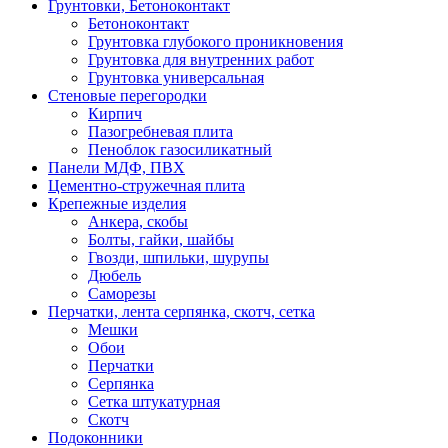
Грунтовки, Бетоноконтакт
Бетоноконтакт
Грунтовка глубокого проникновения
Грунтовка для внутренних работ
Грунтовка универсальная
Стеновые перегородки
Кирпич
Пазогребневая плита
Пеноблок газосиликатный
Панели МДФ, ПВХ
Цементно-стружечная плита
Крепежные изделия
Анкера, скобы
Болты, гайки, шайбы
Гвозди, шпильки, шурупы
Дюбель
Саморезы
Перчатки, лента серпянка, скотч, сетка
Мешки
Обои
Перчатки
Серпянка
Сетка штукатурная
Скотч
Подоконники