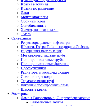
Краска масляная
Краска по ржавчине
Лаки
Монтажная пена
Обойный клей
Огнебиозащита
Химия, пластификатор
Эмаль
Сантехника
Регуляторы давления,фильтры
Шланги. Гофра.Гибкие подводки.Сифоны
Внутренняя канализация
Металлопластиковые трубы
Полипропиленовые трубы
Полипропиленовые фитинги
Пресс-фитинги
Радиаторы и комплектующие
Счетчики для воды
Термоизоляция труб
Фитинги полипропиленовые
Шаровые краны
Электрика
Лампы Галогеновые , Энергосберегающие
Галогеновые лампы