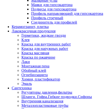
Малярные углы
Маяки для гипсокартона
Подвесы для гипсокартона
Профиль направляющий для гипсокартона
Профиль стоечный
Соединитель для профилей
Керамогранит, плитка
Лакокрасочная продукция
Герметики, жидкие гвозди
Клея
Краска для внутренних работ
Краска для наружных работ
Краска масляная
Краска по ржавчине
Лаки
Монтажная пена
Обойный клей
Огнебиозащита
Химия, пластификатор
Эмаль
Сантехника
Регуляторы давления,фильтры
Шланги. Гофра.Гибкие подводки.Сифоны
Внутренняя канализация
Металлопластиковые трубы