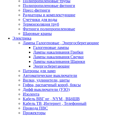
Полипропиленовые трубы
Полипропиленовые фитинги
Пресс-фитинги
Радиаторы и комплектующие
Счетчики для воды
Термоизоляция труб
Фитинги полипропиленовые
Шаровые краны
Электрика
Лампы Галогеновые , Энергосберегающие
Галогеновые лампы
Лампы накаливания Грибки
Лампы накаливания Свечки
Лампы накаливания Шарики
Энергосберегающие
Патроны для ламп
Автоматические выключатели
Вилки, удлинители, щиты
Гофра, распаечный короб, боксы
Дифф выключатели (УЗО)
Изолента
Кабель ВВГ нг , NYM , ВБбШВ
Кабель ТВ ,Интернет , Телефонный
Провода ПВС
Прожекторы