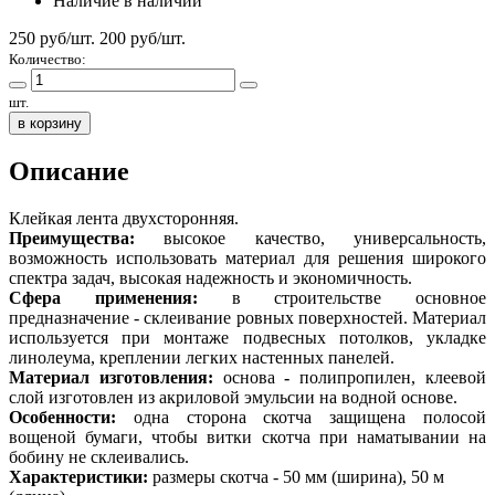
Наличие
в наличии
250 руб/шт.
200
руб/шт.
Количество:
шт.
в корзину
Описание
Клейкая лента двухсторонняя.
Преимущества:
высокое качество, универсальность,
возможность использовать материал для решения широкого
спектра задач, высокая надежность и экономичность.
Сфера применения:
в строительстве основное
предназначение - склеивание ровных поверхностей. Материал
используется при монтаже подвесных потолков, укладке
линолеума, креплении легких настенных панелей.
Материал изготовления:
основа
-
полипропилен, клеевой
слой изготовлен из акриловой эмульсии на водной основе.
Особенности:
одна сторона скотча защищена полосой
вощеной бумаги, чтобы витки скотча при наматывании на
бобину не склеивались.
Характеристики:
размеры скотча - 50 мм (ширина), 50 м