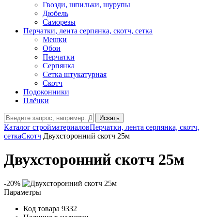
Гвозди, шпильки, шурупы
Дюбель
Саморезы
Перчатки, лента серпянка, скотч, сетка
Мешки
Обои
Перчатки
Серпянка
Сетка штукатурная
Скотч
Подоконники
Плёнки
Искать
Каталог стройматериалов
Перчатки, лента серпянка, скотч,
сетка
Скотч
Двухсторонний скотч 25м
Двухсторонний скотч 25м
-20%
Параметры
Код товара
9332