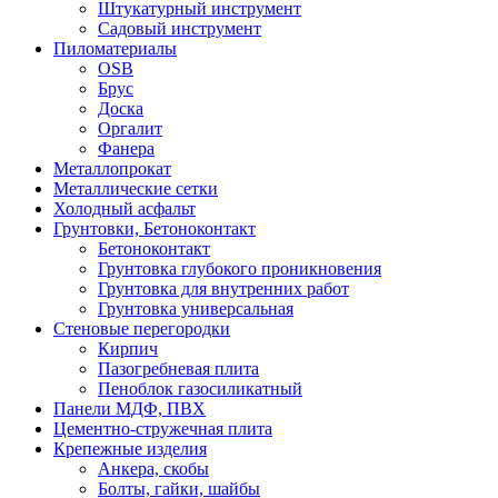
Штукатурный инструмент
Садовый инструмент
Пиломатериалы
OSB
Брус
Доска
Оргалит
Фанера
Металлопрокат
Металлические сетки
Холодный асфальт
Грунтовки, Бетоноконтакт
Бетоноконтакт
Грунтовка глубокого проникновения
Грунтовка для внутренних работ
Грунтовка универсальная
Стеновые перегородки
Кирпич
Пазогребневая плита
Пеноблок газосиликатный
Панели МДФ, ПВХ
Цементно-стружечная плита
Крепежные изделия
Анкера, скобы
Болты, гайки, шайбы