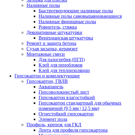
Наливные полы
Быстротвердеющие наливные полы
Наливные полы самовыравнивающиеся
Наливные финишные полы
Ровнитель, стяжка
Декоративные штукатурки
Венецианская штукатурка
Ремонт и защита бетона
Сухая засыпка, керамзит
Монтажные смеси
Для пазогребня (ПГП)
Клей для пеноблоков
Клей для теплоизоляции
Гипсокартон и комплектующие
Гипсокартон, ГВЛВ
Аквапанель
Гипсоволокнистый лист
Гипсокартон влагостойкий
Гипсокартон стандартный для обычных
помещений (9,5 мм | 12,5 мм)
Огнестойкий гипсокартон
Элемент пола
Профиль, крепеж для ГКЛ
Лента для профиля гипсокартона