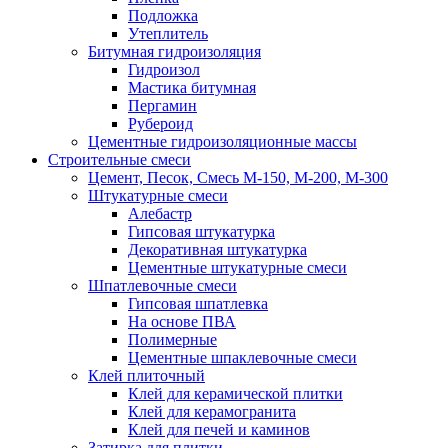
Подложка
Утеплитель
Битумная гидроизоляция
Гидроизол
Мастика битумная
Пергамин
Рубероид
Цементные гидроизоляционные массы
Строительные смеси
Цемент, Песок, Смесь М-150, М-200, М-300
Штукатурные смеси
Алебастр
Гипсовая штукатурка
Декоративная штукатурка
Цементные штукатурные смеси
Шпатлевочные смеси
Гипсовая шпатлевка
На основе ПВА
Полимерные
Цементные шпаклевочные смеси
Клей плиточный
Клей для керамической плитки
Клей для керамогранита
Клей для печей и каминов
Затирка для плитки