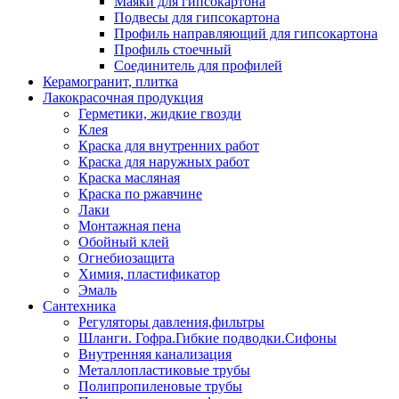
Маяки для гипсокартона
Подвесы для гипсокартона
Профиль направляющий для гипсокартона
Профиль стоечный
Соединитель для профилей
Керамогранит, плитка
Лакокрасочная продукция
Герметики, жидкие гвозди
Клея
Краска для внутренних работ
Краска для наружных работ
Краска масляная
Краска по ржавчине
Лаки
Монтажная пена
Обойный клей
Огнебиозащита
Химия, пластификатор
Эмаль
Сантехника
Регуляторы давления,фильтры
Шланги. Гофра.Гибкие подводки.Сифоны
Внутренняя канализация
Металлопластиковые трубы
Полипропиленовые трубы