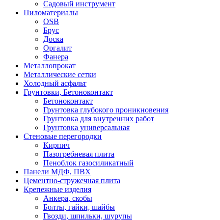
Садовый инструмент
Пиломатериалы
OSB
Брус
Доска
Оргалит
Фанера
Металлопрокат
Металлические сетки
Холодный асфальт
Грунтовки, Бетоноконтакт
Бетоноконтакт
Грунтовка глубокого проникновения
Грунтовка для внутренних работ
Грунтовка универсальная
Стеновые перегородки
Кирпич
Пазогребневая плита
Пеноблок газосиликатный
Панели МДФ, ПВХ
Цементно-стружечная плита
Крепежные изделия
Анкера, скобы
Болты, гайки, шайбы
Гвозди, шпильки, шурупы