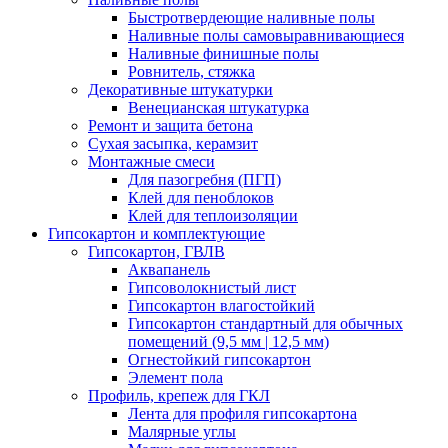
Быстротвердеющие наливные полы
Наливные полы самовыравнивающиеся
Наливные финишные полы
Ровнитель, стяжка
Декоративные штукатурки
Венецианская штукатурка
Ремонт и защита бетона
Сухая засыпка, керамзит
Монтажные смеси
Для пазогребня (ПГП)
Клей для пеноблоков
Клей для теплоизоляции
Гипсокартон и комплектующие
Гипсокартон, ГВЛВ
Аквапанель
Гипсоволокнистый лист
Гипсокартон влагостойкий
Гипсокартон стандартный для обычных
помещений (9,5 мм | 12,5 мм)
Огнестойкий гипсокартон
Элемент пола
Профиль, крепеж для ГКЛ
Лента для профиля гипсокартона
Малярные углы