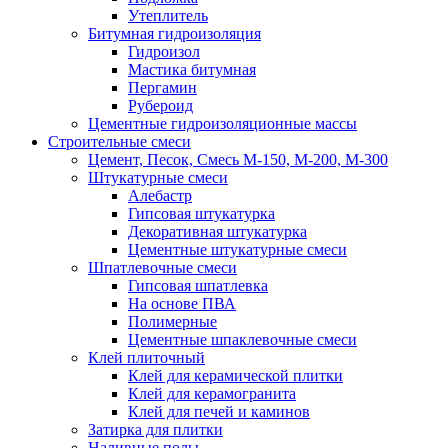
Утеплитель
Битумная гидроизоляция
Гидроизол
Мастика битумная
Пергамин
Рубероид
Цементные гидроизоляционные массы
Строительные смеси
Цемент, Песок, Смесь М-150, М-200, М-300
Штукатурные смеси
Алебастр
Гипсовая штукатурка
Декоративная штукатурка
Цементные штукатурные смеси
Шпатлевочные смеси
Гипсовая шпатлевка
На основе ПВА
Полимерные
Цементные шпаклевочные смеси
Клей плиточный
Клей для керамической плитки
Клей для керамогранита
Клей для печей и каминов
Затирка для плитки
Наливные полы