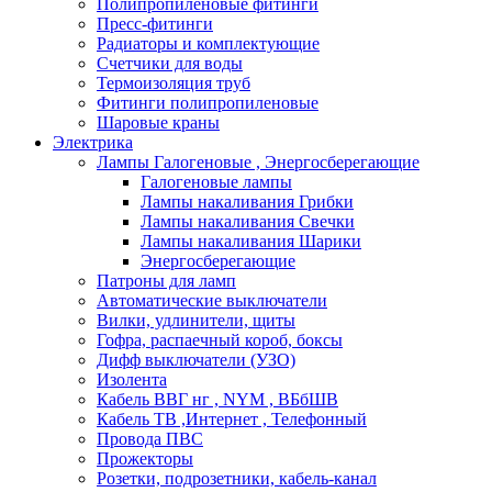
Полипропиленовые фитинги
Пресс-фитинги
Радиаторы и комплектующие
Счетчики для воды
Термоизоляция труб
Фитинги полипропиленовые
Шаровые краны
Электрика
Лампы Галогеновые , Энергосберегающие
Галогеновые лампы
Лампы накаливания Грибки
Лампы накаливания Свечки
Лампы накаливания Шарики
Энергосберегающие
Патроны для ламп
Автоматические выключатели
Вилки, удлинители, щиты
Гофра, распаечный короб, боксы
Дифф выключатели (УЗО)
Изолента
Кабель ВВГ нг , NYM , ВБбШВ
Кабель ТВ ,Интернет , Телефонный
Провода ПВС
Прожекторы
Розетки, подрозетники, кабель-канал