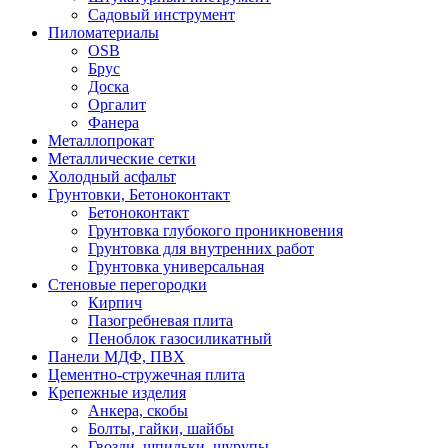
Садовый инструмент
Пиломатериалы
OSB
Брус
Доска
Оргалит
Фанера
Металлопрокат
Металлические сетки
Холодный асфальт
Грунтовки, Бетоноконтакт
Бетоноконтакт
Грунтовка глубокого проникновения
Грунтовка для внутренних работ
Грунтовка универсальная
Стеновые перегородки
Кирпич
Пазогребневая плита
Пеноблок газосиликатный
Панели МДФ, ПВХ
Цементно-стружечная плита
Крепежные изделия
Анкера, скобы
Болты, гайки, шайбы
Гвозди, шпильки, шурупы