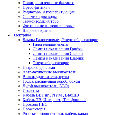
Полипропиленовые фитинги
Пресс-фитинги
Радиаторы и комплектующие
Счетчики для воды
Термоизоляция труб
Фитинги полипропиленовые
Шаровые краны
Электрика
Лампы Галогеновые , Энергосберегающие
Галогеновые лампы
Лампы накаливания Грибки
Лампы накаливания Свечки
Лампы накаливания Шарики
Энергосберегающие
Патроны для ламп
Автоматические выключатели
Вилки, удлинители, щиты
Гофра, распаечный короб, боксы
Дифф выключатели (УЗО)
Изолента
Кабель ВВГ нг , NYM , ВБбШВ
Кабель ТВ ,Интернет , Телефонный
Провода ПВС
Прожекторы
Розетки, подрозетники, кабель-канал