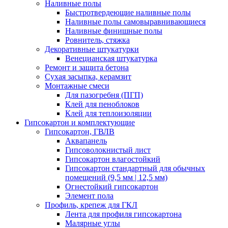
Наливные полы
Быстротвердеющие наливные полы
Наливные полы самовыравнивающиеся
Наливные финишные полы
Ровнитель, стяжка
Декоративные штукатурки
Венецианская штукатурка
Ремонт и защита бетона
Сухая засыпка, керамзит
Монтажные смеси
Для пазогребня (ПГП)
Клей для пеноблоков
Клей для теплоизоляции
Гипсокартон и комплектующие
Гипсокартон, ГВЛВ
Аквапанель
Гипсоволокнистый лист
Гипсокартон влагостойкий
Гипсокартон стандартный для обычных
помещений (9,5 мм | 12,5 мм)
Огнестойкий гипсокартон
Элемент пола
Профиль, крепеж для ГКЛ
Лента для профиля гипсокартона
Малярные углы