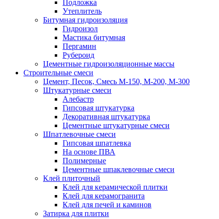
Подложка
Утеплитель
Битумная гидроизоляция
Гидроизол
Мастика битумная
Пергамин
Рубероид
Цементные гидроизоляционные массы
Строительные смеси
Цемент, Песок, Смесь М-150, М-200, М-300
Штукатурные смеси
Алебастр
Гипсовая штукатурка
Декоративная штукатурка
Цементные штукатурные смеси
Шпатлевочные смеси
Гипсовая шпатлевка
На основе ПВА
Полимерные
Цементные шпаклевочные смеси
Клей плиточный
Клей для керамической плитки
Клей для керамогранита
Клей для печей и каминов
Затирка для плитки