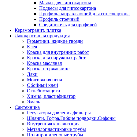
Маяки для гипсокартона
Подвесы для гипсокартона
Профиль направляющий для гипсокартона
Профиль стоечный
Соединитель для профилей
Керамогранит, плитка
Лакокрасочная продукция
Герметики, жидкие гвозди
Клея
Краска для внутренних работ
Краска для наружных работ
Краска масляная
Краска по ржавчине
Лаки
Монтажная пена
Обойный клей
Огнебиозащита
Химия, пластификатор
Эмаль
Сантехника
Регуляторы давления,фильтры
Шланги. Гофра.Гибкие подводки.Сифоны
Внутренняя канализация
Металлопластиковые трубы
Полипропиленовые трубы