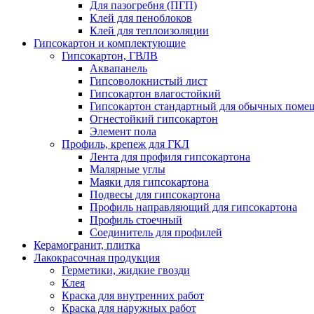
Для пазогребня (ПГП)
Клей для пеноблоков
Клей для теплоизоляции
Гипсокартон и комплектующие
Гипсокартон, ГВЛВ
Аквапанель
Гипсоволокнистый лист
Гипсокартон влагостойкий
Гипсокартон стандартный для обычных помеще
Огнестойкий гипсокартон
Элемент пола
Профиль, крепеж для ГКЛ
Лента для профиля гипсокартона
Малярные углы
Маяки для гипсокартона
Подвесы для гипсокартона
Профиль направляющий для гипсокартона
Профиль стоечный
Соединитель для профилей
Керамогранит, плитка
Лакокрасочная продукция
Герметики, жидкие гвозди
Клея
Краска для внутренних работ
Краска для наружных работ