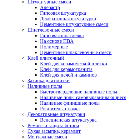
Штукатурные смеси
Алебастр
Гипсовая штукатурка
Декоративная штукатурка
Цементные штукатурные смеси
Шпатлевочные смеси
Гипсовая шпатлевка
На основе ПВА
Полимерные
Цементные шпаклевочные смеси
Клей плиточный
Клей для керамической плитки
Клей для керамогранита
Клей для печей и каминов
Затирка для плитки
Наливные полы
Быстротвердеющие наливные полы
Наливные полы самовыравнивающиеся
Наливные финишные полы
Ровнитель, стяжка
Декоративные штукатурки
Венецианская штукатурка
Ремонт и защита бетона
Сухая засыпка, керамзит
Монтажные смеси