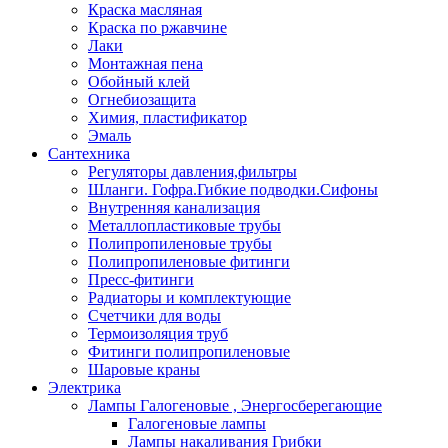
Краска масляная
Краска по ржавчине
Лаки
Монтажная пена
Обойный клей
Огнебиозащита
Химия, пластификатор
Эмаль
Сантехника
Регуляторы давления,фильтры
Шланги. Гофра.Гибкие подводки.Сифоны
Внутренняя канализация
Металлопластиковые трубы
Полипропиленовые трубы
Полипропиленовые фитинги
Пресс-фитинги
Радиаторы и комплектующие
Счетчики для воды
Термоизоляция труб
Фитинги полипропиленовые
Шаровые краны
Электрика
Лампы Галогеновые , Энергосберегающие
Галогеновые лампы
Лампы накаливания Грибки