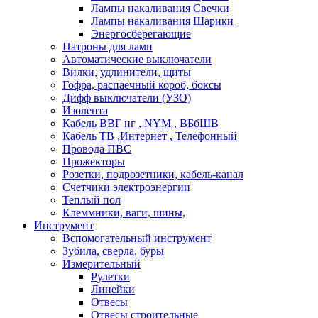
Лампы накаливания Свечки
Лампы накаливания Шарики
Энергосберегающие
Патроны для ламп
Автоматические выключатели
Вилки, удлинители, щиты
Гофра, распаечный короб, боксы
Дифф выключатели (УЗО)
Изолента
Кабель ВВГ нг , NYM , ВБбШВ
Кабель ТВ ,Интернет , Телефонный
Провода ПВС
Прожекторы
Розетки, подрозетники, кабель-канал
Счетчики электроэнергии
Теплый пол
Клеммники, ваги, шины,
Инструмент
Вспомогательный инструмент
Зубила, сверла, буры
Измерительный
Рулетки
Линейки
Отвесы
Отвесы строительные