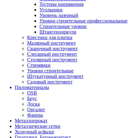
Тестеры напряжения
Угольники
Уровень лазерный
Уровни строительные профессиональные
Строительные уровни
Штангенциркули
Крестики для плитки
Малярный инструмент
Сварочный инструмент
Слесарный инструмент
Столярный инструмент
Стремянки
Уровни строительные
Штукатурный инструмент
Садовый инструмент
Пиломатериалы
OSB
Брус
Доска
Оргалит
Фанера
Металлопрокат
Металлические сетки
Холодный асфальт
Грунтовки, Бетоноконтакт