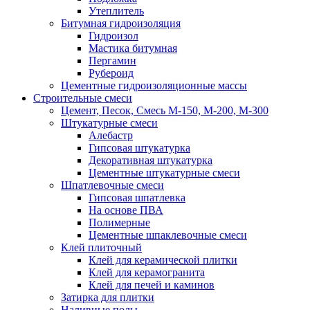
Утеплитель
Битумная гидроизоляция
Гидроизол
Мастика битумная
Пергамин
Рубероид
Цементные гидроизоляционные массы
Строительные смеси
Цемент, Песок, Смесь М-150, М-200, М-300
Штукатурные смеси
Алебастр
Гипсовая штукатурка
Декоративная штукатурка
Цементные штукатурные смеси
Шпатлевочные смеси
Гипсовая шпатлевка
На основе ПВА
Полимерные
Цементные шпаклевочные смеси
Клей плиточный
Клей для керамической плитки
Клей для керамогранита
Клей для печей и каминов
Затирка для плитки
Наливные полы