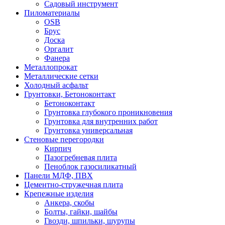
Садовый инструмент
Пиломатериалы
OSB
Брус
Доска
Оргалит
Фанера
Металлопрокат
Металлические сетки
Холодный асфальт
Грунтовки, Бетоноконтакт
Бетоноконтакт
Грунтовка глубокого проникновения
Грунтовка для внутренних работ
Грунтовка универсальная
Стеновые перегородки
Кирпич
Пазогребневая плита
Пеноблок газосиликатный
Панели МДФ, ПВХ
Цементно-стружечная плита
Крепежные изделия
Анкера, скобы
Болты, гайки, шайбы
Гвозди, шпильки, шурупы