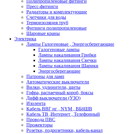
Полипропиленовые фитинги
Пресс-фитинги
Радиаторы и комплектующие
Счетчики для воды
Термоизоляция труб
Фитинги полипропиленовые
Шаровые краны
Электрика
Лампы Галогеновые , Энергосберегающие
Галогеновые лампы
Лампы накаливания Грибки
Лампы накаливания Свечки
Лампы накаливания Шарики
Энергосберегающие
Патроны для ламп
Автоматические выключатели
Вилки, удлинители, щиты
Гофра, распаечный короб, боксы
Дифф выключатели (УЗО)
Изолента
Кабель ВВГ нг , NYM , ВБбШВ
Кабель ТВ ,Интернет , Телефонный
Провода ПВС
Прожекторы
Розетки, подрозетники, кабель-канал