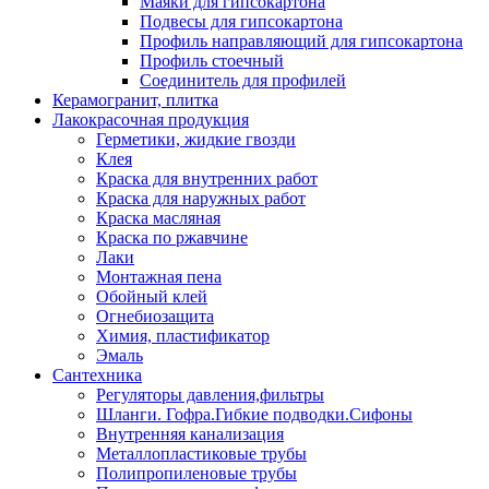
Маяки для гипсокартона
Подвесы для гипсокартона
Профиль направляющий для гипсокартона
Профиль стоечный
Соединитель для профилей
Керамогранит, плитка
Лакокрасочная продукция
Герметики, жидкие гвозди
Клея
Краска для внутренних работ
Краска для наружных работ
Краска масляная
Краска по ржавчине
Лаки
Монтажная пена
Обойный клей
Огнебиозащита
Химия, пластификатор
Эмаль
Сантехника
Регуляторы давления,фильтры
Шланги. Гофра.Гибкие подводки.Сифоны
Внутренняя канализация
Металлопластиковые трубы
Полипропиленовые трубы