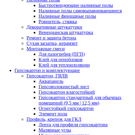
Быстротвердеющие наливные полы
Наливные полы самовыравнивающиеся
Наливные финишные полы
Ровнитель, стяжка
Декоративные штукатурки
Венецианская штукатурка
Ремонт и защита бетона
Сухая засыпка, керамзит
Монтажные смеси
Для пазогребня (ПГП)
Клей для пеноблоков
Клей для теплоизоляции
Гипсокартон и комплектующие
Гипсокартон, ГВЛВ
Аквапанель
Гипсоволокнистый лист
Гипсокартон влагостойкий
Гипсокартон стандартный для обычных
помещений (9,5 мм | 12,5 мм)
Огнестойкий гипсокартон
Элемент пола
Профиль, крепеж для ГКЛ
Лента для профиля гипсокартона
Малярные углы