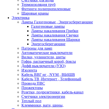
Счетчики для воды
Термоизоляция труб
Фитинги полипропиленовые
Шаровые краны
Электрика
Лампы Галогеновые , Энергосберегающие
Галогеновые лампы
Лампы накаливания Грибки
Лампы накаливания Свечки
Лампы накаливания Шарики
Энергосберегающие
Патроны для ламп
Автоматические выключатели
Вилки, удлинители, щиты
Гофра, распаечный короб, боксы
Дифф выключатели (УЗО)
Изолента
Кабель ВВГ нг , NYM , ВБбШВ
Кабель ТВ ,Интернет , Телефонный
Провода ПВС
Прожекторы
Розетки, подрозетники, кабель-канал
Счетчики электроэнергии
Теплый пол
Клеммники, ваги, шины,