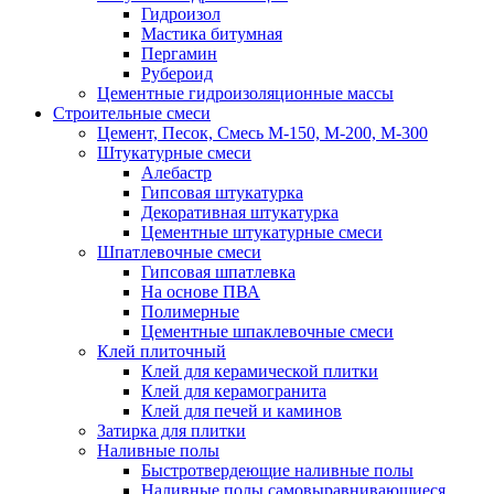
Гидроизол
Мастика битумная
Пергамин
Рубероид
Цементные гидроизоляционные массы
Строительные смеси
Цемент, Песок, Смесь М-150, М-200, М-300
Штукатурные смеси
Алебастр
Гипсовая штукатурка
Декоративная штукатурка
Цементные штукатурные смеси
Шпатлевочные смеси
Гипсовая шпатлевка
На основе ПВА
Полимерные
Цементные шпаклевочные смеси
Клей плиточный
Клей для керамической плитки
Клей для керамогранита
Клей для печей и каминов
Затирка для плитки
Наливные полы
Быстротвердеющие наливные полы
Наливные полы самовыравнивающиеся