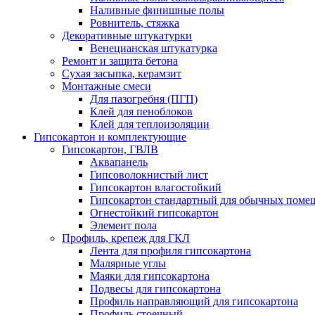
Наливные финишные полы
Ровнитель, стяжка
Декоративные штукатурки
Венецианская штукатурка
Ремонт и защита бетона
Сухая засыпка, керамзит
Монтажные смеси
Для пазогребня (ПГП)
Клей для пеноблоков
Клей для теплоизоляции
Гипсокартон и комплектующие
Гипсокартон, ГВЛВ
Аквапанель
Гипсоволокнистый лист
Гипсокартон влагостойкий
Гипсокартон стандартный для обычных помеще
Огнестойкий гипсокартон
Элемент пола
Профиль, крепеж для ГКЛ
Лента для профиля гипсокартона
Малярные углы
Маяки для гипсокартона
Подвесы для гипсокартона
Профиль направляющий для гипсокартона
Профиль стоечный