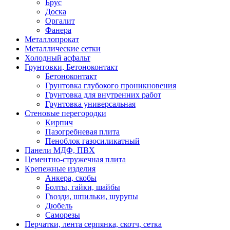
Брус
Доска
Оргалит
Фанера
Металлопрокат
Металлические сетки
Холодный асфальт
Грунтовки, Бетоноконтакт
Бетоноконтакт
Грунтовка глубокого проникновения
Грунтовка для внутренних работ
Грунтовка универсальная
Стеновые перегородки
Кирпич
Пазогребневая плита
Пеноблок газосиликатный
Панели МДФ, ПВХ
Цементно-стружечная плита
Крепежные изделия
Анкера, скобы
Болты, гайки, шайбы
Гвозди, шпильки, шурупы
Дюбель
Саморезы
Перчатки, лента серпянка, скотч, сетка