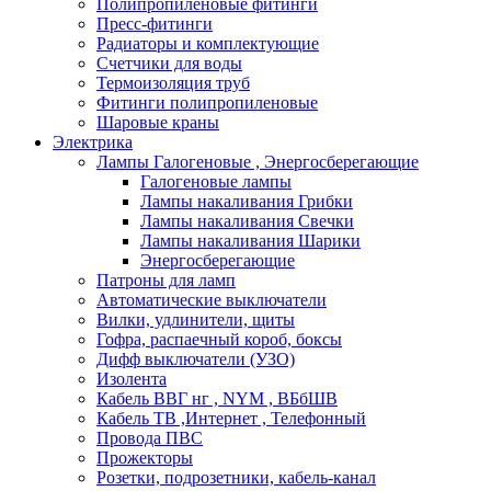
Полипропиленовые фитинги
Пресс-фитинги
Радиаторы и комплектующие
Счетчики для воды
Термоизоляция труб
Фитинги полипропиленовые
Шаровые краны
Электрика
Лампы Галогеновые , Энергосберегающие
Галогеновые лампы
Лампы накаливания Грибки
Лампы накаливания Свечки
Лампы накаливания Шарики
Энергосберегающие
Патроны для ламп
Автоматические выключатели
Вилки, удлинители, щиты
Гофра, распаечный короб, боксы
Дифф выключатели (УЗО)
Изолента
Кабель ВВГ нг , NYM , ВБбШВ
Кабель ТВ ,Интернет , Телефонный
Провода ПВС
Прожекторы
Розетки, подрозетники, кабель-канал