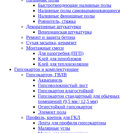
Быстротвердеющие наливные полы
Наливные полы самовыравнивающиеся
Наливные финишные полы
Ровнитель, стяжка
Декоративные штукатурки
Венецианская штукатурка
Ремонт и защита бетона
Сухая засыпка, керамзит
Монтажные смеси
Для пазогребня (ПГП)
Клей для пеноблоков
Клей для теплоизоляции
Гипсокартон и комплектующие
Гипсокартон, ГВЛВ
Аквапанель
Гипсоволокнистый лист
Гипсокартон влагостойкий
Гипсокартон стандартный для обычных
помещений (9,5 мм | 12,5 мм)
Огнестойкий гипсокартон
Элемент пола
Профиль, крепеж для ГКЛ
Лента для профиля гипсокартона
Малярные углы