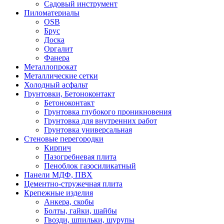
Садовый инструмент
Пиломатериалы
OSB
Брус
Доска
Оргалит
Фанера
Металлопрокат
Металлические сетки
Холодный асфальт
Грунтовки, Бетоноконтакт
Бетоноконтакт
Грунтовка глубокого проникновения
Грунтовка для внутренних работ
Грунтовка универсальная
Стеновые перегородки
Кирпич
Пазогребневая плита
Пеноблок газосиликатный
Панели МДФ, ПВХ
Цементно-стружечная плита
Крепежные изделия
Анкера, скобы
Болты, гайки, шайбы
Гвозди, шпильки, шурупы