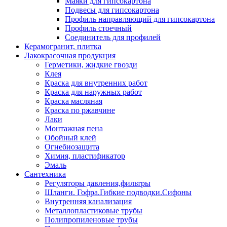
Маяки для гипсокартона
Подвесы для гипсокартона
Профиль направляющий для гипсокартона
Профиль стоечный
Соединитель для профилей
Керамогранит, плитка
Лакокрасочная продукция
Герметики, жидкие гвозди
Клея
Краска для внутренних работ
Краска для наружных работ
Краска масляная
Краска по ржавчине
Лаки
Монтажная пена
Обойный клей
Огнебиозащита
Химия, пластификатор
Эмаль
Сантехника
Регуляторы давления,фильтры
Шланги. Гофра.Гибкие подводки.Сифоны
Внутренняя канализация
Металлопластиковые трубы
Полипропиленовые трубы