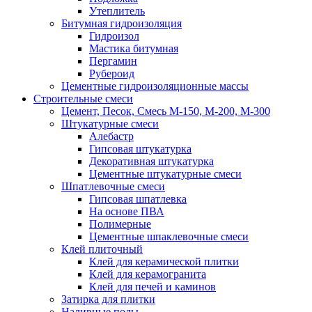
Утеплитель
Битумная гидроизоляция
Гидроизол
Мастика битумная
Пергамин
Рубероид
Цементные гидроизоляционные массы
Строительные смеси
Цемент, Песок, Смесь М-150, М-200, М-300
Штукатурные смеси
Алебастр
Гипсовая штукатурка
Декоративная штукатурка
Цементные штукатурные смеси
Шпатлевочные смеси
Гипсовая шпатлевка
На основе ПВА
Полимерные
Цементные шпаклевочные смеси
Клей плиточный
Клей для керамической плитки
Клей для керамогранита
Клей для печей и каминов
Затирка для плитки
Наливные полы