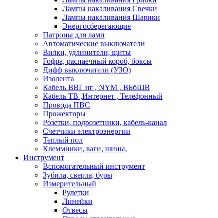
Лампы накаливания Свечки
Лампы накаливания Шарики
Энергосберегающие
Патроны для ламп
Автоматические выключатели
Вилки, удлинители, щиты
Гофра, распаечный короб, боксы
Дифф выключатели (УЗО)
Изолента
Кабель ВВГ нг , NYM , ВБбШВ
Кабель ТВ ,Интернет , Телефонный
Провода ПВС
Прожекторы
Розетки, подрозетники, кабель-канал
Счетчики электроэнергии
Теплый пол
Клеммники, ваги, шины,
Инструмент
Вспомогательный инструмент
Зубила, сверла, буры
Измерительный
Рулетки
Линейки
Отвесы