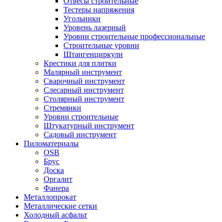
Отвесы строительные
Тестеры напряжения
Угольники
Уровень лазерный
Уровни строительные профессиональные
Строительные уровни
Штангенциркули
Крестики для плитки
Малярный инструмент
Сварочный инструмент
Слесарный инструмент
Столярный инструмент
Стремянки
Уровни строительные
Штукатурный инструмент
Садовый инструмент
Пиломатериалы
OSB
Брус
Доска
Оргалит
Фанера
Металлопрокат
Металлические сетки
Холодный асфальт