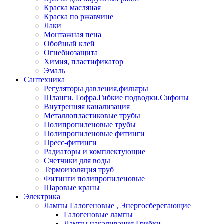
Краска масляная
Краска по ржавчине
Лаки
Монтажная пена
Обойный клей
Огнебиозащита
Химия, пластификатор
Эмаль
Сантехника
Регуляторы давления,фильтры
Шланги. Гофра.Гибкие подводки.Сифоны
Внутренняя канализация
Металлопластиковые трубы
Полипропиленовые трубы
Полипропиленовые фитинги
Пресс-фитинги
Радиаторы и комплектующие
Счетчики для воды
Термоизоляция труб
Фитинги полипропиленовые
Шаровые краны
Электрика
Лампы Галогеновые , Энергосберегающие
Галогеновые лампы
Лампы накаливания Грибки