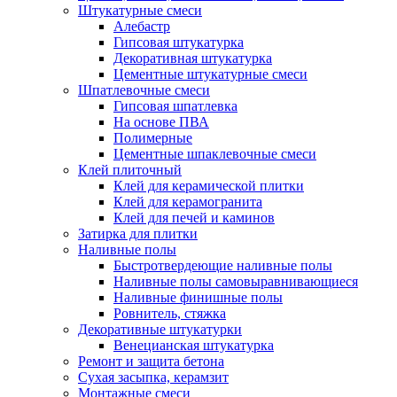
Штукатурные смеси
Алебастр
Гипсовая штукатурка
Декоративная штукатурка
Цементные штукатурные смеси
Шпатлевочные смеси
Гипсовая шпатлевка
На основе ПВА
Полимерные
Цементные шпаклевочные смеси
Клей плиточный
Клей для керамической плитки
Клей для керамогранита
Клей для печей и каминов
Затирка для плитки
Наливные полы
Быстротвердеющие наливные полы
Наливные полы самовыравнивающиеся
Наливные финишные полы
Ровнитель, стяжка
Декоративные штукатурки
Венецианская штукатурка
Ремонт и защита бетона
Сухая засыпка, керамзит
Монтажные смеси