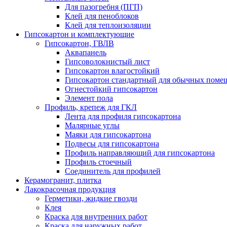
Для пазогребня (ПГП)
Клей для пеноблоков
Клей для теплоизоляции
Гипсокартон и комплектующие
Гипсокартон, ГВЛВ
Аквапанель
Гипсоволокнистый лист
Гипсокартон влагостойкий
Гипсокартон стандартный для обычных помеще
Огнестойкий гипсокартон
Элемент пола
Профиль, крепеж для ГКЛ
Лента для профиля гипсокартона
Малярные углы
Маяки для гипсокартона
Подвесы для гипсокартона
Профиль направляющий для гипсокартона
Профиль стоечный
Соединитель для профилей
Керамогранит, плитка
Лакокрасочная продукция
Герметики, жидкие гвозди
Клея
Краска для внутренних работ
Краска для наружных работ