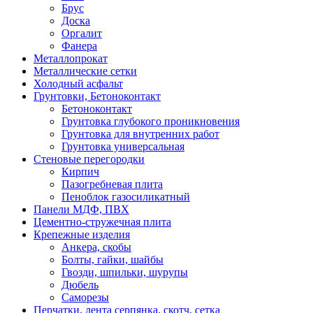
Брус
Доска
Оргалит
Фанера
Металлопрокат
Металлические сетки
Холодный асфальт
Грунтовки, Бетоноконтакт
Бетоноконтакт
Грунтовка глубокого проникновения
Грунтовка для внутренних работ
Грунтовка универсальная
Стеновые перегородки
Кирпич
Пазогребневая плита
Пеноблок газосиликатный
Панели МДФ, ПВХ
Цементно-стружечная плита
Крепежные изделия
Анкера, скобы
Болты, гайки, шайбы
Гвозди, шпильки, шурупы
Дюбель
Саморезы
Перчатки, лента серпянка, скотч, сетка