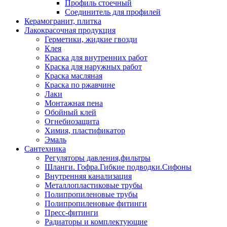
Профиль стоечный
Соединитель для профилей
Керамогранит, плитка
Лакокрасочная продукция
Герметики, жидкие гвозди
Клея
Краска для внутренних работ
Краска для наружных работ
Краска масляная
Краска по ржавчине
Лаки
Монтажная пена
Обойный клей
Огнебиозащита
Химия, пластификатор
Эмаль
Сантехника
Регуляторы давления,фильтры
Шланги. Гофра.Гибкие подводки.Сифоны
Внутренняя канализация
Металлопластиковые трубы
Полипропиленовые трубы
Полипропиленовые фитинги
Пресс-фитинги
Радиаторы и комплектующие