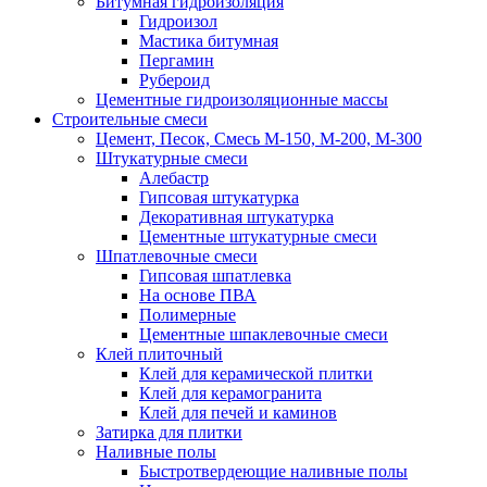
Битумная гидроизоляция
Гидроизол
Мастика битумная
Пергамин
Рубероид
Цементные гидроизоляционные массы
Строительные смеси
Цемент, Песок, Смесь М-150, М-200, М-300
Штукатурные смеси
Алебастр
Гипсовая штукатурка
Декоративная штукатурка
Цементные штукатурные смеси
Шпатлевочные смеси
Гипсовая шпатлевка
На основе ПВА
Полимерные
Цементные шпаклевочные смеси
Клей плиточный
Клей для керамической плитки
Клей для керамогранита
Клей для печей и каминов
Затирка для плитки
Наливные полы
Быстротвердеющие наливные полы