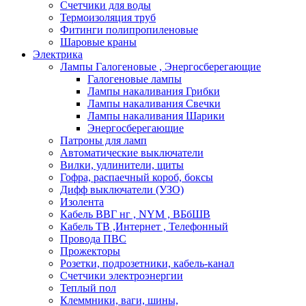
Счетчики для воды
Термоизоляция труб
Фитинги полипропиленовые
Шаровые краны
Электрика
Лампы Галогеновые , Энергосберегающие
Галогеновые лампы
Лампы накаливания Грибки
Лампы накаливания Свечки
Лампы накаливания Шарики
Энергосберегающие
Патроны для ламп
Автоматические выключатели
Вилки, удлинители, щиты
Гофра, распаечный короб, боксы
Дифф выключатели (УЗО)
Изолента
Кабель ВВГ нг , NYM , ВБбШВ
Кабель ТВ ,Интернет , Телефонный
Провода ПВС
Прожекторы
Розетки, подрозетники, кабель-канал
Счетчики электроэнергии
Теплый пол
Клеммники, ваги, шины,