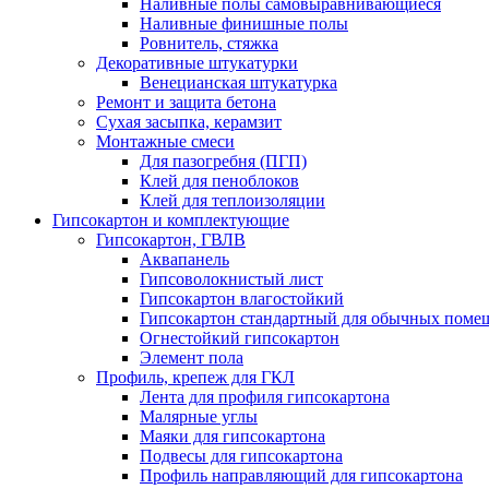
Наливные полы самовыравнивающиеся
Наливные финишные полы
Ровнитель, стяжка
Декоративные штукатурки
Венецианская штукатурка
Ремонт и защита бетона
Сухая засыпка, керамзит
Монтажные смеси
Для пазогребня (ПГП)
Клей для пеноблоков
Клей для теплоизоляции
Гипсокартон и комплектующие
Гипсокартон, ГВЛВ
Аквапанель
Гипсоволокнистый лист
Гипсокартон влагостойкий
Гипсокартон стандартный для обычных помеще
Огнестойкий гипсокартон
Элемент пола
Профиль, крепеж для ГКЛ
Лента для профиля гипсокартона
Малярные углы
Маяки для гипсокартона
Подвесы для гипсокартона
Профиль направляющий для гипсокартона