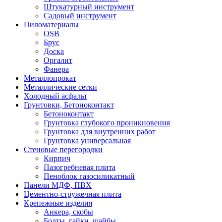
Штукатурный инструмент
Садовый инструмент
Пиломатериалы
OSB
Брус
Доска
Оргалит
Фанера
Металлопрокат
Металлические сетки
Холодный асфальт
Грунтовки, Бетоноконтакт
Бетоноконтакт
Грунтовка глубокого проникновения
Грунтовка для внутренних работ
Грунтовка универсальная
Стеновые перегородки
Кирпич
Пазогребневая плита
Пеноблок газосиликатный
Панели МДФ, ПВХ
Цементно-стружечная плита
Крепежные изделия
Анкера, скобы
Болты, гайки, шайбы