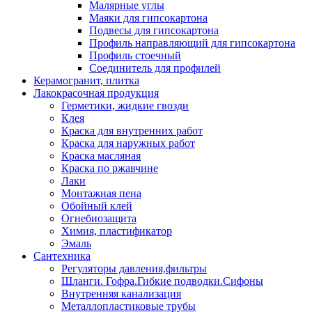
Малярные углы
Маяки для гипсокартона
Подвесы для гипсокартона
Профиль направляющий для гипсокартона
Профиль стоечный
Соединитель для профилей
Керамогранит, плитка
Лакокрасочная продукция
Герметики, жидкие гвозди
Клея
Краска для внутренних работ
Краска для наружных работ
Краска масляная
Краска по ржавчине
Лаки
Монтажная пена
Обойный клей
Огнебиозащита
Химия, пластификатор
Эмаль
Сантехника
Регуляторы давления,фильтры
Шланги. Гофра.Гибкие подводки.Сифоны
Внутренняя канализация
Металлопластиковые трубы