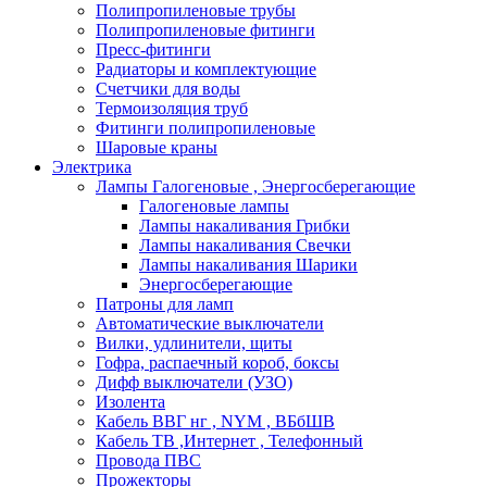
Полипропиленовые трубы
Полипропиленовые фитинги
Пресс-фитинги
Радиаторы и комплектующие
Счетчики для воды
Термоизоляция труб
Фитинги полипропиленовые
Шаровые краны
Электрика
Лампы Галогеновые , Энергосберегающие
Галогеновые лампы
Лампы накаливания Грибки
Лампы накаливания Свечки
Лампы накаливания Шарики
Энергосберегающие
Патроны для ламп
Автоматические выключатели
Вилки, удлинители, щиты
Гофра, распаечный короб, боксы
Дифф выключатели (УЗО)
Изолента
Кабель ВВГ нг , NYM , ВБбШВ
Кабель ТВ ,Интернет , Телефонный
Провода ПВС
Прожекторы