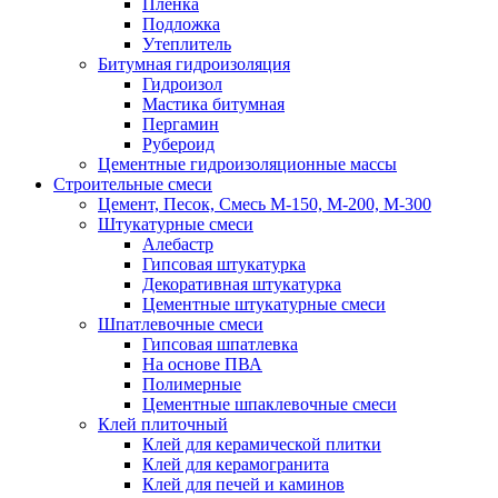
Пленка
Подложка
Утеплитель
Битумная гидроизоляция
Гидроизол
Мастика битумная
Пергамин
Рубероид
Цементные гидроизоляционные массы
Строительные смеси
Цемент, Песок, Смесь М-150, М-200, М-300
Штукатурные смеси
Алебастр
Гипсовая штукатурка
Декоративная штукатурка
Цементные штукатурные смеси
Шпатлевочные смеси
Гипсовая шпатлевка
На основе ПВА
Полимерные
Цементные шпаклевочные смеси
Клей плиточный
Клей для керамической плитки
Клей для керамогранита
Клей для печей и каминов