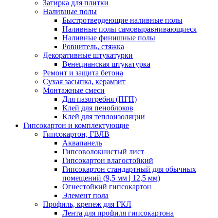
Затирка для плитки
Наливные полы
Быстротвердеющие наливные полы
Наливные полы самовыравнивающиеся
Наливные финишные полы
Ровнитель, стяжка
Декоративные штукатурки
Венецианская штукатурка
Ремонт и защита бетона
Сухая засыпка, керамзит
Монтажные смеси
Для пазогребня (ПГП)
Клей для пеноблоков
Клей для теплоизоляции
Гипсокартон и комплектующие
Гипсокартон, ГВЛВ
Аквапанель
Гипсоволокнистый лист
Гипсокартон влагостойкий
Гипсокартон стандартный для обычных
помещений (9,5 мм | 12,5 мм)
Огнестойкий гипсокартон
Элемент пола
Профиль, крепеж для ГКЛ
Лента для профиля гипсокартона