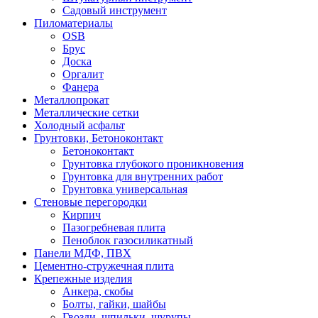
Садовый инструмент
Пиломатериалы
OSB
Брус
Доска
Оргалит
Фанера
Металлопрокат
Металлические сетки
Холодный асфальт
Грунтовки, Бетоноконтакт
Бетоноконтакт
Грунтовка глубокого проникновения
Грунтовка для внутренних работ
Грунтовка универсальная
Стеновые перегородки
Кирпич
Пазогребневая плита
Пеноблок газосиликатный
Панели МДФ, ПВХ
Цементно-стружечная плита
Крепежные изделия
Анкера, скобы
Болты, гайки, шайбы
Гвозди, шпильки, шурупы