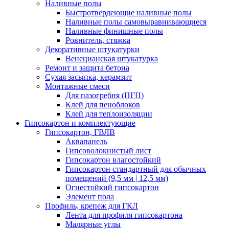
Наливные полы
Быстротвердеющие наливные полы
Наливные полы самовыравнивающиеся
Наливные финишные полы
Ровнитель, стяжка
Декоративные штукатурки
Венецианская штукатурка
Ремонт и защита бетона
Сухая засыпка, керамзит
Монтажные смеси
Для пазогребня (ПГП)
Клей для пеноблоков
Клей для теплоизоляции
Гипсокартон и комплектующие
Гипсокартон, ГВЛВ
Аквапанель
Гипсоволокнистый лист
Гипсокартон влагостойкий
Гипсокартон стандартный для обычных
помещений (9,5 мм | 12,5 мм)
Огнестойкий гипсокартон
Элемент пола
Профиль, крепеж для ГКЛ
Лента для профиля гипсокартона
Малярные углы