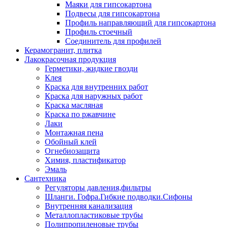
Маяки для гипсокартона
Подвесы для гипсокартона
Профиль направляющий для гипсокартона
Профиль стоечный
Соединитель для профилей
Керамогранит, плитка
Лакокрасочная продукция
Герметики, жидкие гвозди
Клея
Краска для внутренних работ
Краска для наружных работ
Краска масляная
Краска по ржавчине
Лаки
Монтажная пена
Обойный клей
Огнебиозащита
Химия, пластификатор
Эмаль
Сантехника
Регуляторы давления,фильтры
Шланги. Гофра.Гибкие подводки.Сифоны
Внутренняя канализация
Металлопластиковые трубы
Полипропиленовые трубы