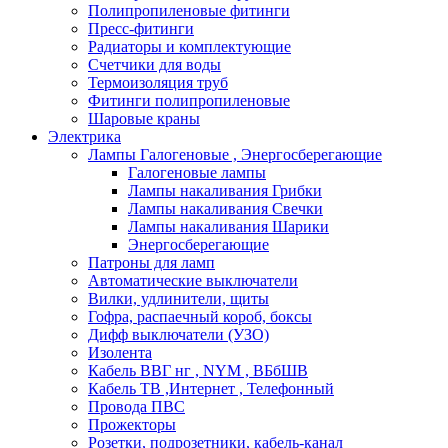
Полипропиленовые фитинги
Пресс-фитинги
Радиаторы и комплектующие
Счетчики для воды
Термоизоляция труб
Фитинги полипропиленовые
Шаровые краны
Электрика
Лампы Галогеновые , Энергосберегающие
Галогеновые лампы
Лампы накаливания Грибки
Лампы накаливания Свечки
Лампы накаливания Шарики
Энергосберегающие
Патроны для ламп
Автоматические выключатели
Вилки, удлинители, щиты
Гофра, распаечный короб, боксы
Дифф выключатели (УЗО)
Изолента
Кабель ВВГ нг , NYM , ВБбШВ
Кабель ТВ ,Интернет , Телефонный
Провода ПВС
Прожекторы
Розетки, подрозетники, кабель-канал