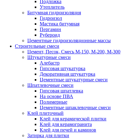
Подложка
Утеплитель
Битумная гидроизоляция
Гидроизол
Мастика битумная
Пергамин
Рубероид
Цементные гидроизоляционные массы
Строительные смеси
Цемент, Песок, Смесь М-150, М-200, М-300
Штукатурные смеси
Алебастр
Гипсовая штукатурка
Декоративная штукатурка
Цементные штукатурные смеси
Шпатлевочные смеси
Гипсовая шпатлевка
На основе ПВА
Полимерные
Цементные шпаклевочные смеси
Клей плиточный
Клей для керамической плитки
Клей для керамогранита
Клей для печей и каминов
Затирка для плитки