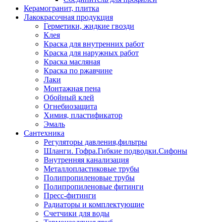
Керамогранит, плитка
Лакокрасочная продукция
Герметики, жидкие гвозди
Клея
Краска для внутренних работ
Краска для наружных работ
Краска масляная
Краска по ржавчине
Лаки
Монтажная пена
Обойный клей
Огнебиозащита
Химия, пластификатор
Эмаль
Сантехника
Регуляторы давления,фильтры
Шланги. Гофра.Гибкие подводки.Сифоны
Внутренняя канализация
Металлопластиковые трубы
Полипропиленовые трубы
Полипропиленовые фитинги
Пресс-фитинги
Радиаторы и комплектующие
Счетчики для воды