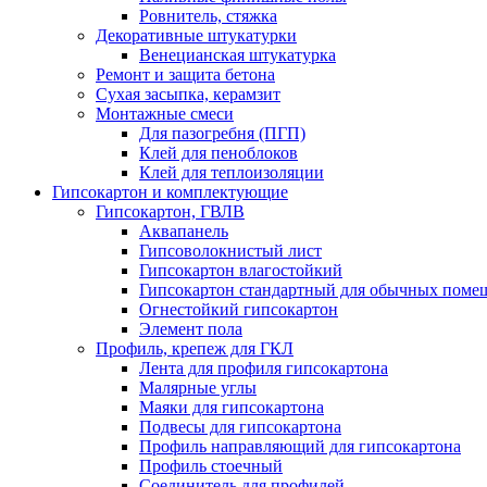
Ровнитель, стяжка
Декоративные штукатурки
Венецианская штукатурка
Ремонт и защита бетона
Сухая засыпка, керамзит
Монтажные смеси
Для пазогребня (ПГП)
Клей для пеноблоков
Клей для теплоизоляции
Гипсокартон и комплектующие
Гипсокартон, ГВЛВ
Аквапанель
Гипсоволокнистый лист
Гипсокартон влагостойкий
Гипсокартон стандартный для обычных помеще
Огнестойкий гипсокартон
Элемент пола
Профиль, крепеж для ГКЛ
Лента для профиля гипсокартона
Малярные углы
Маяки для гипсокартона
Подвесы для гипсокартона
Профиль направляющий для гипсокартона
Профиль стоечный
Соединитель для профилей