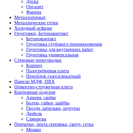
Доска
Оргалит
Фанера
Металлопрокат
Металлические сетки
Холодный асфальт
Грунтовки, Бетоноконтакт
Бетоноконтакт
Грунтовка глубокого проникновения
Грунтовка для внутренних работ
Грунтовка универсальная
Стеновые перегородки
Кирпич
Пазогребневая плита
Пеноблок газосиликатный
Панели МДФ, ПВХ
Цементно-стружечная плита
Крепежные изделия
Анкера, скобы
Болты, гайки, шайбы
Гвозди, шпильки, шурупы
Дюбель
Саморезы
Перчатки, лента серпянка, скотч, сетка
Мешки