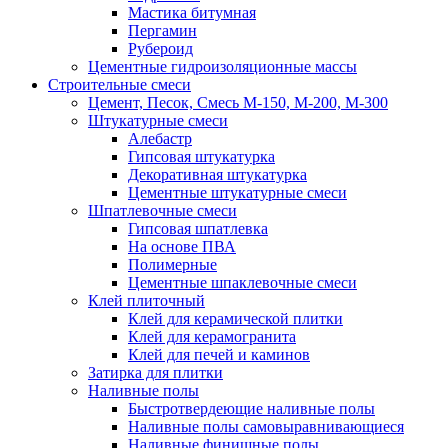
Мастика битумная
Пергамин
Рубероид
Цементные гидроизоляционные массы
Строительные смеси
Цемент, Песок, Смесь М-150, М-200, М-300
Штукатурные смеси
Алебастр
Гипсовая штукатурка
Декоративная штукатурка
Цементные штукатурные смеси
Шпатлевочные смеси
Гипсовая шпатлевка
На основе ПВА
Полимерные
Цементные шпаклевочные смеси
Клей плиточный
Клей для керамической плитки
Клей для керамогранита
Клей для печей и каминов
Затирка для плитки
Наливные полы
Быстротвердеющие наливные полы
Наливные полы самовыравнивающиеся
Наливные финишные полы