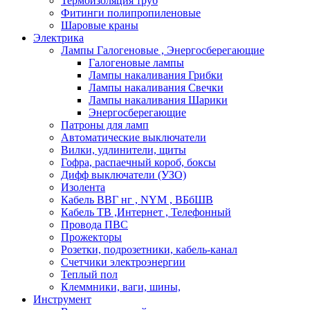
Термоизоляция труб
Фитинги полипропиленовые
Шаровые краны
Электрика
Лампы Галогеновые , Энергосберегающие
Галогеновые лампы
Лампы накаливания Грибки
Лампы накаливания Свечки
Лампы накаливания Шарики
Энергосберегающие
Патроны для ламп
Автоматические выключатели
Вилки, удлинители, щиты
Гофра, распаечный короб, боксы
Дифф выключатели (УЗО)
Изолента
Кабель ВВГ нг , NYM , ВБбШВ
Кабель ТВ ,Интернет , Телефонный
Провода ПВС
Прожекторы
Розетки, подрозетники, кабель-канал
Счетчики электроэнергии
Теплый пол
Клеммники, ваги, шины,
Инструмент