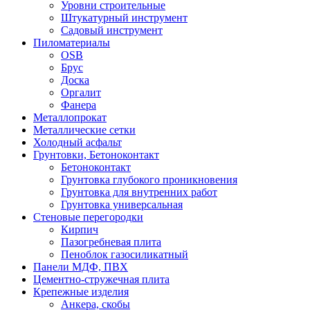
Уровни строительные
Штукатурный инструмент
Садовый инструмент
Пиломатериалы
OSB
Брус
Доска
Оргалит
Фанера
Металлопрокат
Металлические сетки
Холодный асфальт
Грунтовки, Бетоноконтакт
Бетоноконтакт
Грунтовка глубокого проникновения
Грунтовка для внутренних работ
Грунтовка универсальная
Стеновые перегородки
Кирпич
Пазогребневая плита
Пеноблок газосиликатный
Панели МДФ, ПВХ
Цементно-стружечная плита
Крепежные изделия
Анкера, скобы