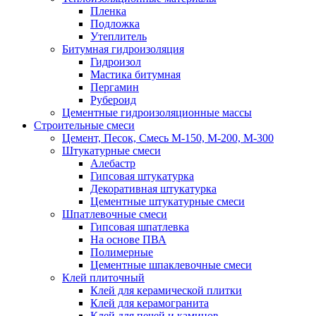
Пленка
Подложка
Утеплитель
Битумная гидроизоляция
Гидроизол
Мастика битумная
Пергамин
Рубероид
Цементные гидроизоляционные массы
Строительные смеси
Цемент, Песок, Смесь М-150, М-200, М-300
Штукатурные смеси
Алебастр
Гипсовая штукатурка
Декоративная штукатурка
Цементные штукатурные смеси
Шпатлевочные смеси
Гипсовая шпатлевка
На основе ПВА
Полимерные
Цементные шпаклевочные смеси
Клей плиточный
Клей для керамической плитки
Клей для керамогранита
Клей для печей и каминов