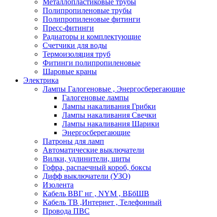
Металлопластиковые трубы
Полипропиленовые трубы
Полипропиленовые фитинги
Пресс-фитинги
Радиаторы и комплектующие
Счетчики для воды
Термоизоляция труб
Фитинги полипропиленовые
Шаровые краны
Электрика
Лампы Галогеновые , Энергосберегающие
Галогеновые лампы
Лампы накаливания Грибки
Лампы накаливания Свечки
Лампы накаливания Шарики
Энергосберегающие
Патроны для ламп
Автоматические выключатели
Вилки, удлинители, щиты
Гофра, распаечный короб, боксы
Дифф выключатели (УЗО)
Изолента
Кабель ВВГ нг , NYM , ВБбШВ
Кабель ТВ ,Интернет , Телефонный
Провода ПВС