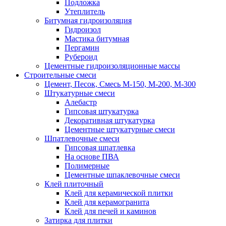
Подложка
Утеплитель
Битумная гидроизоляция
Гидроизол
Мастика битумная
Пергамин
Рубероид
Цементные гидроизоляционные массы
Строительные смеси
Цемент, Песок, Смесь М-150, М-200, М-300
Штукатурные смеси
Алебастр
Гипсовая штукатурка
Декоративная штукатурка
Цементные штукатурные смеси
Шпатлевочные смеси
Гипсовая шпатлевка
На основе ПВА
Полимерные
Цементные шпаклевочные смеси
Клей плиточный
Клей для керамической плитки
Клей для керамогранита
Клей для печей и каминов
Затирка для плитки