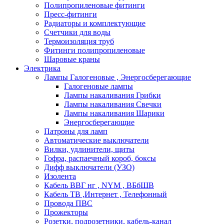
Полипропиленовые фитинги
Пресс-фитинги
Радиаторы и комплектующие
Счетчики для воды
Термоизоляция труб
Фитинги полипропиленовые
Шаровые краны
Электрика
Лампы Галогеновые , Энергосберегающие
Галогеновые лампы
Лампы накаливания Грибки
Лампы накаливания Свечки
Лампы накаливания Шарики
Энергосберегающие
Патроны для ламп
Автоматические выключатели
Вилки, удлинители, щиты
Гофра, распаечный короб, боксы
Дифф выключатели (УЗО)
Изолента
Кабель ВВГ нг , NYM , ВБбШВ
Кабель ТВ ,Интернет , Телефонный
Провода ПВС
Прожекторы
Розетки, подрозетники, кабель-канал