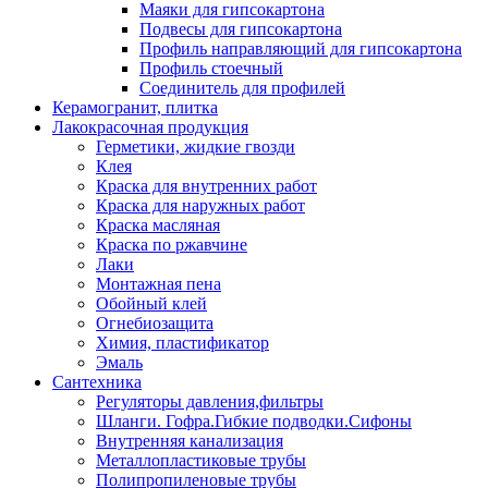
Маяки для гипсокартона
Подвесы для гипсокартона
Профиль направляющий для гипсокартона
Профиль стоечный
Соединитель для профилей
Керамогранит, плитка
Лакокрасочная продукция
Герметики, жидкие гвозди
Клея
Краска для внутренних работ
Краска для наружных работ
Краска масляная
Краска по ржавчине
Лаки
Монтажная пена
Обойный клей
Огнебиозащита
Химия, пластификатор
Эмаль
Сантехника
Регуляторы давления,фильтры
Шланги. Гофра.Гибкие подводки.Сифоны
Внутренняя канализация
Металлопластиковые трубы
Полипропиленовые трубы