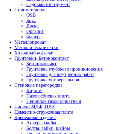
Садовый инструмент
Пиломатериалы
OSB
Брус
Доска
Оргалит
Фанера
Металлопрокат
Металлические сетки
Холодный асфальт
Грунтовки, Бетоноконтакт
Бетоноконтакт
Грунтовка глубокого проникновения
Грунтовка для внутренних работ
Грунтовка универсальная
Стеновые перегородки
Кирпич
Пазогребневая плита
Пеноблок газосиликатный
Панели МДФ, ПВХ
Цементно-стружечная плита
Крепежные изделия
Анкера, скобы
Болты, гайки, шайбы
Гвозди, шпильки, шурупы