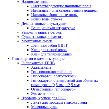
Наливные полы
Быстротвердеющие наливные полы
Наливные полы самовыравнивающиеся
Наливные финишные полы
Ровнитель, стяжка
Декоративные штукатурки
Венецианская штукатурка
Ремонт и защита бетона
Сухая засыпка, керамзит
Монтажные смеси
Для пазогребня (ПГП)
Клей для пеноблоков
Клей для теплоизоляции
Гипсокартон и комплектующие
Гипсокартон, ГВЛВ
Аквапанель
Гипсоволокнистый лист
Гипсокартон влагостойкий
Гипсокартон стандартный для обычных
помещений (9,5 мм | 12,5 мм)
Огнестойкий гипсокартон
Элемент пола
Профиль, крепеж для ГКЛ
Лента для профиля гипсокартона
Малярные углы