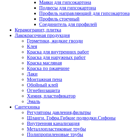
Маяки для гипсокартона
Подвесы для гипсокартона
Профиль направляющий для гипсокартона
Профиль стоечный
Соединитель для профилей
Керамогранит, плитка
Лакокрасочная продукция
Герметики, жидкие гвозди
Клея
Краска для внутренних работ
Краска для наружных работ
Краска масляная
Краска по ржавчине
Лаки
Монтажная пена
Обойный клей
Огнебиозащита
Химия, пластификатор
Эмаль
Сантехника
Регуляторы давления,фильтры
Шланги. Гофра.Гибкие подводки.Сифоны
Внутренняя канализация
Металлопластиковые трубы
Полипропиленовые трубы