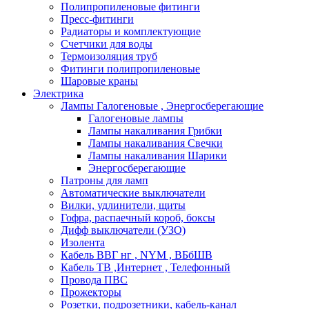
Полипропиленовые фитинги
Пресс-фитинги
Радиаторы и комплектующие
Счетчики для воды
Термоизоляция труб
Фитинги полипропиленовые
Шаровые краны
Электрика
Лампы Галогеновые , Энергосберегающие
Галогеновые лампы
Лампы накаливания Грибки
Лампы накаливания Свечки
Лампы накаливания Шарики
Энергосберегающие
Патроны для ламп
Автоматические выключатели
Вилки, удлинители, щиты
Гофра, распаечный короб, боксы
Дифф выключатели (УЗО)
Изолента
Кабель ВВГ нг , NYM , ВБбШВ
Кабель ТВ ,Интернет , Телефонный
Провода ПВС
Прожекторы
Розетки, подрозетники, кабель-канал