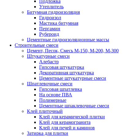
Подложка
Утеплитель
Битумная гидроизоляция
Гидроизол
Мастика битумная
Пергамин
Рубероид
Цементные гидроизоляционные массы
Строительные смеси
Цемент, Песок, Смесь М-150, М-200, М-300
Штукатурные смеси
Алебастр
Гипсовая штукатурка
Декоративная штукатурка
Цементные штукатурные смеси
Шпатлевочные смеси
Гипсовая шпатлевка
На основе ПВА
Полимерные
Цементные шпаклевочные смеси
Клей плиточный
Клей для керамической плитки
Клей для керамогранита
Клей для печей и каминов
Затирка для плитки