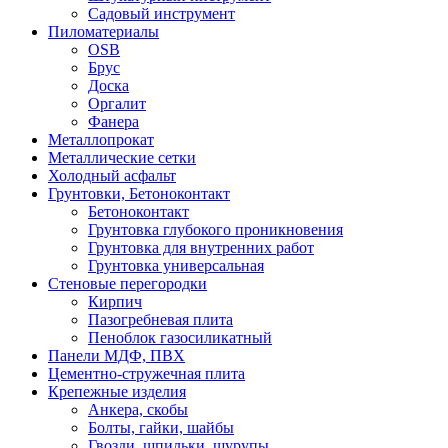
Садовый инструмент
Пиломатериалы
OSB
Брус
Доска
Оргалит
Фанера
Металлопрокат
Металлические сетки
Холодный асфальт
Грунтовки, Бетоноконтакт
Бетоноконтакт
Грунтовка глубокого проникновения
Грунтовка для внутренних работ
Грунтовка универсальная
Стеновые перегородки
Кирпич
Пазогребневая плита
Пеноблок газосиликатный
Панели МДФ, ПВХ
Цементно-стружечная плита
Крепежные изделия
Анкера, скобы
Болты, гайки, шайбы
Гвозди, шпильки, шурупы