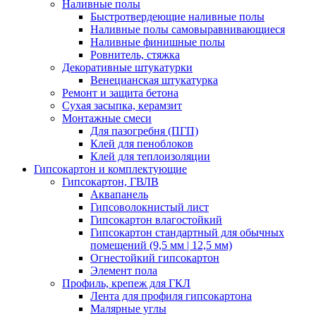
Наливные полы
Быстротвердеющие наливные полы
Наливные полы самовыравнивающиеся
Наливные финишные полы
Ровнитель, стяжка
Декоративные штукатурки
Венецианская штукатурка
Ремонт и защита бетона
Сухая засыпка, керамзит
Монтажные смеси
Для пазогребня (ПГП)
Клей для пеноблоков
Клей для теплоизоляции
Гипсокартон и комплектующие
Гипсокартон, ГВЛВ
Аквапанель
Гипсоволокнистый лист
Гипсокартон влагостойкий
Гипсокартон стандартный для обычных
помещений (9,5 мм | 12,5 мм)
Огнестойкий гипсокартон
Элемент пола
Профиль, крепеж для ГКЛ
Лента для профиля гипсокартона
Малярные углы