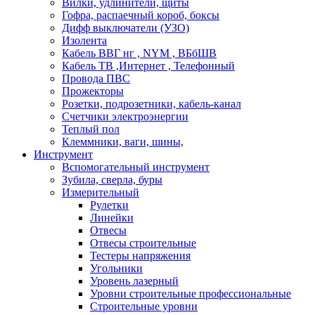
Вилки, удлинители, щиты
Гофра, распаечный короб, боксы
Дифф выключатели (УЗО)
Изолента
Кабель ВВГ нг , NYM , ВБбШВ
Кабель ТВ ,Интернет , Телефонный
Провода ПВС
Прожекторы
Розетки, подрозетники, кабель-канал
Счетчики электроэнергии
Теплый пол
Клеммники, ваги, шины,
Инструмент
Вспомогательный инструмент
Зубила, сверла, буры
Измерительный
Рулетки
Линейки
Отвесы
Отвесы строительные
Тестеры напряжения
Угольники
Уровень лазерный
Уровни строительные профессиональные
Строительные уровни