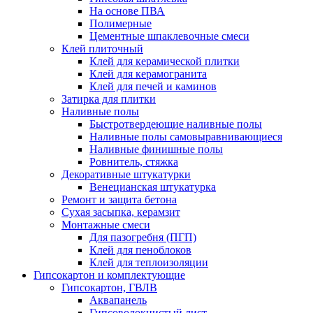
На основе ПВА
Полимерные
Цементные шпаклевочные смеси
Клей плиточный
Клей для керамической плитки
Клей для керамогранита
Клей для печей и каминов
Затирка для плитки
Наливные полы
Быстротвердеющие наливные полы
Наливные полы самовыравнивающиеся
Наливные финишные полы
Ровнитель, стяжка
Декоративные штукатурки
Венецианская штукатурка
Ремонт и защита бетона
Сухая засыпка, керамзит
Монтажные смеси
Для пазогребня (ПГП)
Клей для пеноблоков
Клей для теплоизоляции
Гипсокартон и комплектующие
Гипсокартон, ГВЛВ
Аквапанель
Гипсоволокнистый лист