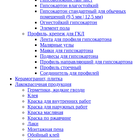
Гипсокартон влагостойкий
Гипсокартон стандартный для обычных
помещений (9,5 мм | 12,5 мм)
Огнестойкий гипсокартон
Элемент пола
Профиль, крепеж для ГКЛ
Лента для профиля гипсокартона
Малярные углы
Маяки для гипсокартона
Подвесы для гипсокартона
Профиль направляющий для гипсокартона
Профиль стоечный
Соединитель для профилей
Керамогранит, плитка
Лакокрасочная продукция
Герметики, жидкие гвозди
Клея
Краска для внутренних работ
Краска для наружных работ
Краска масляная
Краска по ржавчине
Лаки
Монтажная пена
Обойный клей