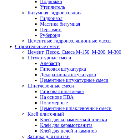
Подложка
Утеплитель
Битумная гидроизоляция
Гидроизол
Мастика битумная
Пергамин
Рубероид
Цементные гидроизоляционные массы
Строительные смеси
Цемент, Песок, Смесь М-150, М-200, М-300
Штукатурные смеси
Алебастр
Гипсовая штукатурка
Декоративная штукатурка
Цементные штукатурные смеси
Шпатлевочные смеси
Гипсовая шпатлевка
На основе ПВА
Полимерные
Цементные шпаклевочные смеси
Клей плиточный
Клей для керамической плитки
Клей для керамогранита
Клей для печей и каминов
Затирка для плитки