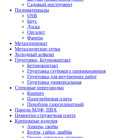
Садовый инструмент
Пиломатериалы
OSB
Брус
Доска
Оргалит
Фанера
Металлопрокат
Металлические сетки
Холодный асфальт
Грунтовки, Бетоноконтакт
Бетоноконтакт
Грунтовка глубокого проникновения
Грунтовка для внутренних работ
Грунтовка универсальная
Стеновые перегородки
Кирпич
Пазогребневая плита
Пеноблок газосиликатный
Панели МДФ, ПВХ
Цементно-стружечная плита
Крепежные изделия
Анкера, скобы
Болты, гайки, шайбы
Гвозди, шпильки, шурупы