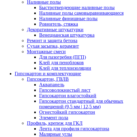
Наливные полы
Быстротвердеющие наливные полы
Наливные полы самовыравнивающиеся
Наливные финишные полы
Ровнитель, стяжка
Декоративные штукатурки
Венецианская штукатурка
Ремонт и защита бетона
Сухая засыпка, керамзит
Монтажные смеси
Для пазогребня (ПГП)
Клей для пеноблоков
Клей для теплоизоляции
Гипсокартон и комплектующие
Гипсокартон, ГВЛВ
Аквапанель
Гипсоволокнистый лист
Гипсокартон влагостойкий
Гипсокартон стандартный для обычных
помещений (9,5 мм | 12,5 мм)
Огнестойкий гипсокартон
Элемент пола
Профиль, крепеж для ГКЛ
Лента для профиля гипсокартона
Малярные углы