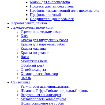
Маяки для гипсокартона
Подвесы для гипсокартона
Профиль направляющий для гипсокартона
Профиль стоечный
Соединитель для профилей
Керамогранит, плитка
Лакокрасочная продукция
Герметики, жидкие гвозди
Клея
Краска для внутренних работ
Краска для наружных работ
Краска масляная
Краска по ржавчине
Лаки
Монтажная пена
Обойный клей
Огнебиозащита
Химия, пластификатор
Эмаль
Сантехника
Регуляторы давления,фильтры
Шланги. Гофра.Гибкие подводки.Сифоны
Внутренняя канализация
Металлопластиковые трубы
Полипропиленовые трубы