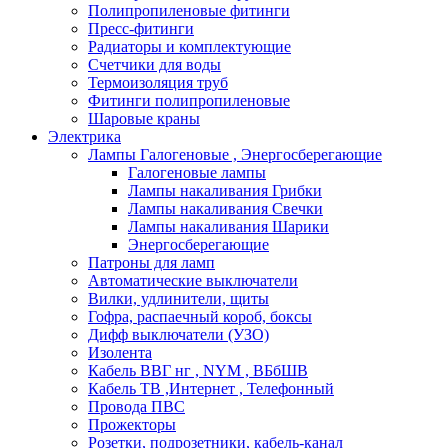
Полипропиленовые фитинги
Пресс-фитинги
Радиаторы и комплектующие
Счетчики для воды
Термоизоляция труб
Фитинги полипропиленовые
Шаровые краны
Электрика
Лампы Галогеновые , Энергосберегающие
Галогеновые лампы
Лампы накаливания Грибки
Лампы накаливания Свечки
Лампы накаливания Шарики
Энергосберегающие
Патроны для ламп
Автоматические выключатели
Вилки, удлинители, щиты
Гофра, распаечный короб, боксы
Дифф выключатели (УЗО)
Изолента
Кабель ВВГ нг , NYM , ВБбШВ
Кабель ТВ ,Интернет , Телефонный
Провода ПВС
Прожекторы
Розетки, подрозетники, кабель-канал