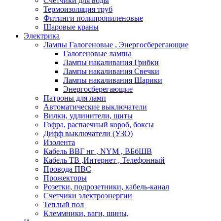
Счетчики для воды
Термоизоляция труб
Фитинги полипропиленовые
Шаровые краны
Электрика
Лампы Галогеновые , Энергосберегающие
Галогеновые лампы
Лампы накаливания Грибки
Лампы накаливания Свечки
Лампы накаливания Шарики
Энергосберегающие
Патроны для ламп
Автоматические выключатели
Вилки, удлинители, щиты
Гофра, распаечный короб, боксы
Дифф выключатели (УЗО)
Изолента
Кабель ВВГ нг , NYM , ВБбШВ
Кабель ТВ ,Интернет , Телефонный
Провода ПВС
Прожекторы
Розетки, подрозетники, кабель-канал
Счетчики электроэнергии
Теплый пол
Клеммники, ваги, шины,