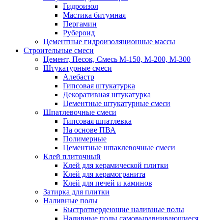
Гидроизол
Мастика битумная
Пергамин
Рубероид
Цементные гидроизоляционные массы
Строительные смеси
Цемент, Песок, Смесь М-150, М-200, М-300
Штукатурные смеси
Алебастр
Гипсовая штукатурка
Декоративная штукатурка
Цементные штукатурные смеси
Шпатлевочные смеси
Гипсовая шпатлевка
На основе ПВА
Полимерные
Цементные шпаклевочные смеси
Клей плиточный
Клей для керамической плитки
Клей для керамогранита
Клей для печей и каминов
Затирка для плитки
Наливные полы
Быстротвердеющие наливные полы
Наливные полы самовыравнивающиеся