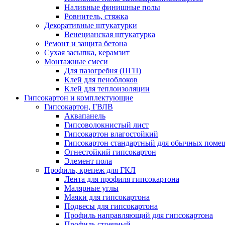
Наливные финишные полы
Ровнитель, стяжка
Декоративные штукатурки
Венецианская штукатурка
Ремонт и защита бетона
Сухая засыпка, керамзит
Монтажные смеси
Для пазогребня (ПГП)
Клей для пеноблоков
Клей для теплоизоляции
Гипсокартон и комплектующие
Гипсокартон, ГВЛВ
Аквапанель
Гипсоволокнистый лист
Гипсокартон влагостойкий
Гипсокартон стандартный для обычных помеще
Огнестойкий гипсокартон
Элемент пола
Профиль, крепеж для ГКЛ
Лента для профиля гипсокартона
Малярные углы
Маяки для гипсокартона
Подвесы для гипсокартона
Профиль направляющий для гипсокартона
Профиль стоечный