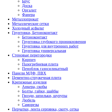
Брус
Доска
Оргалит
Фанера
Металлопрокат
Металлические сетки
Холодный асфальт
Грунтовки, Бетоноконтакт
Бетоноконтакт
Грунтовка глубокого проникновения
Грунтовка для внутренних работ
Грунтовка универсальная
Стеновые перегородки
Кирпич
Пазогребневая плита
Пеноблок газосиликатный
Панели МДФ, ПВХ
Цементно-стружечная плита
Крепежные изделия
Анкера, скобы
Болты, гайки, шайбы
Гвозди, шпильки, шурупы
Дюбель
Саморезы
Перчатки, лента серпянка, скотч, сетка