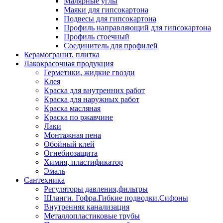
Малярные углы
Маяки для гипсокартона
Подвесы для гипсокартона
Профиль направляющий для гипсокартона
Профиль стоечный
Соединитель для профилей
Керамогранит, плитка
Лакокрасочная продукция
Герметики, жидкие гвозди
Клея
Краска для внутренних работ
Краска для наружных работ
Краска масляная
Краска по ржавчине
Лаки
Монтажная пена
Обойный клей
Огнебиозащита
Химия, пластификатор
Эмаль
Сантехника
Регуляторы давления,фильтры
Шланги. Гофра.Гибкие подводки.Сифоны
Внутренняя канализация
Металлопластиковые трубы