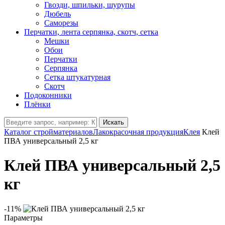
Гвозди, шпильки, шурупы
Дюбель
Саморезы
Перчатки, лента серпянка, скотч, сетка
Мешки
Обои
Перчатки
Серпянка
Сетка штукатурная
Скотч
Подоконники
Плёнки
Искать
Каталог стройматериалов
Лакокрасочная продукция
Клея
Клей
ПВА универсальный 2,5 кг
Клей ПВА универсальный 2,5
кг
-11%
Параметры