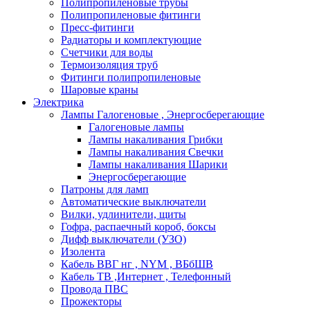
Полипропиленовые трубы
Полипропиленовые фитинги
Пресс-фитинги
Радиаторы и комплектующие
Счетчики для воды
Термоизоляция труб
Фитинги полипропиленовые
Шаровые краны
Электрика
Лампы Галогеновые , Энергосберегающие
Галогеновые лампы
Лампы накаливания Грибки
Лампы накаливания Свечки
Лампы накаливания Шарики
Энергосберегающие
Патроны для ламп
Автоматические выключатели
Вилки, удлинители, щиты
Гофра, распаечный короб, боксы
Дифф выключатели (УЗО)
Изолента
Кабель ВВГ нг , NYM , ВБбШВ
Кабель ТВ ,Интернет , Телефонный
Провода ПВС
Прожекторы