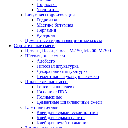
Подложка
Утеплитель
Битумная гидроизоляция
Гидроизол
Мастика битумная
Пергамин
Рубероид
Цементные гидроизоляционные массы
Строительные смеси
Цемент, Песок, Смесь М-150, М-200, М-300
Штукатурные смеси
Алебастр
Гипсовая штукатурка
Декоративная штукатурка
Цементные штукатурные смеси
Шпатлевочные смеси
Гипсовая шпатлевка
На основе ПВА
Полимерные
Цементные шпаклевочные смеси
Клей плиточный
Клей для керамической плитки
Клей для керамогранита
Клей для печей и каминов
Затирка для плитки