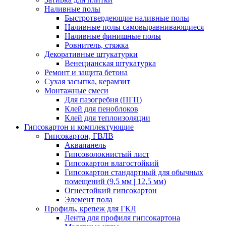
Наливные полы
Быстротвердеющие наливные полы
Наливные полы самовыравнивающиеся
Наливные финишные полы
Ровнитель, стяжка
Декоративные штукатурки
Венецианская штукатурка
Ремонт и защита бетона
Сухая засыпка, керамзит
Монтажные смеси
Для пазогребня (ПГП)
Клей для пеноблоков
Клей для теплоизоляции
Гипсокартон и комплектующие
Гипсокартон, ГВЛВ
Аквапанель
Гипсоволокнистый лист
Гипсокартон влагостойкий
Гипсокартон стандартный для обычных
помещений (9,5 мм | 12,5 мм)
Огнестойкий гипсокартон
Элемент пола
Профиль, крепеж для ГКЛ
Лента для профиля гипсокартона