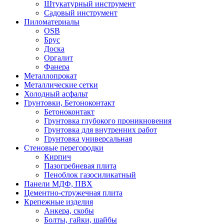
Штукатурный инструмент
Садовый инструмент
Пиломатериалы
OSB
Брус
Доска
Оргалит
Фанера
Металлопрокат
Металлические сетки
Холодный асфальт
Грунтовки, Бетоноконтакт
Бетоноконтакт
Грунтовка глубокого проникновения
Грунтовка для внутренних работ
Грунтовка универсальная
Стеновые перегородки
Кирпич
Пазогребневая плита
Пеноблок газосиликатный
Панели МДФ, ПВХ
Цементно-стружечная плита
Крепежные изделия
Анкера, скобы
Болты, гайки, шайбы