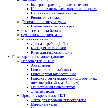
Наливные полы
Быстротвердеющие наливные полы
Наливные полы самовыравнивающиеся
Наливные финишные полы
Ровнитель, стяжка
Декоративные штукатурки
Венецианская штукатурка
Ремонт и защита бетона
Сухая засыпка, керамзит
Монтажные смеси
Для пазогребня (ПГП)
Клей для пеноблоков
Клей для теплоизоляции
Гипсокартон и комплектующие
Гипсокартон, ГВЛВ
Аквапанель
Гипсоволокнистый лист
Гипсокартон влагостойкий
Гипсокартон стандартный для обычных
помещений (9,5 мм | 12,5 мм)
Огнестойкий гипсокартон
Элемент пола
Профиль, крепеж для ГКЛ
Лента для профиля гипсокартона
Малярные углы