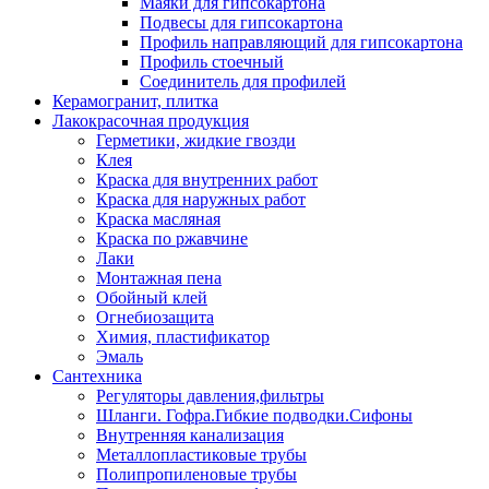
Маяки для гипсокартона
Подвесы для гипсокартона
Профиль направляющий для гипсокартона
Профиль стоечный
Соединитель для профилей
Керамогранит, плитка
Лакокрасочная продукция
Герметики, жидкие гвозди
Клея
Краска для внутренних работ
Краска для наружных работ
Краска масляная
Краска по ржавчине
Лаки
Монтажная пена
Обойный клей
Огнебиозащита
Химия, пластификатор
Эмаль
Сантехника
Регуляторы давления,фильтры
Шланги. Гофра.Гибкие подводки.Сифоны
Внутренняя канализация
Металлопластиковые трубы
Полипропиленовые трубы