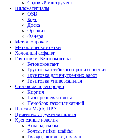
Садовый инструмент
Пиломатериалы
OSB
Брус
Доска
Оргалит
Фанера
Металлопрокат
Металлические сетки
Холодный асфальт
Грунтовки, Бетоноконтакт
Бетоноконтакт
Грунтовка глубокого проникновения
Грунтовка для внутренних работ
Грунтовка универсальная
Стеновые перегородки
Кирпич
Пазогребневая плита
Пеноблок газосиликатный
Панели МДФ, ПВХ
Цементно-стружечная плита
Крепежные изделия
Анкера, скобы
Болты, гайки, шайбы
Гвозди, шпильки, шурупы