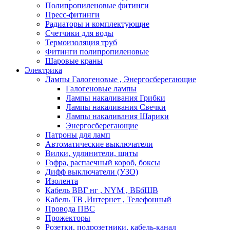
Полипропиленовые фитинги
Пресс-фитинги
Радиаторы и комплектующие
Счетчики для воды
Термоизоляция труб
Фитинги полипропиленовые
Шаровые краны
Электрика
Лампы Галогеновые , Энергосберегающие
Галогеновые лампы
Лампы накаливания Грибки
Лампы накаливания Свечки
Лампы накаливания Шарики
Энергосберегающие
Патроны для ламп
Автоматические выключатели
Вилки, удлинители, щиты
Гофра, распаечный короб, боксы
Дифф выключатели (УЗО)
Изолента
Кабель ВВГ нг , NYM , ВБбШВ
Кабель ТВ ,Интернет , Телефонный
Провода ПВС
Прожекторы
Розетки, подрозетники, кабель-канал