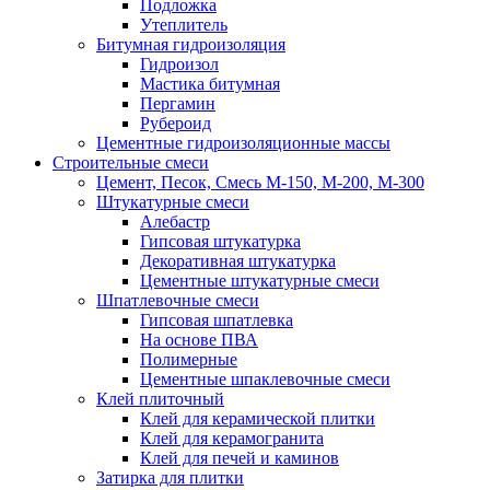
Подложка
Утеплитель
Битумная гидроизоляция
Гидроизол
Мастика битумная
Пергамин
Рубероид
Цементные гидроизоляционные массы
Строительные смеси
Цемент, Песок, Смесь М-150, М-200, М-300
Штукатурные смеси
Алебастр
Гипсовая штукатурка
Декоративная штукатурка
Цементные штукатурные смеси
Шпатлевочные смеси
Гипсовая шпатлевка
На основе ПВА
Полимерные
Цементные шпаклевочные смеси
Клей плиточный
Клей для керамической плитки
Клей для керамогранита
Клей для печей и каминов
Затирка для плитки