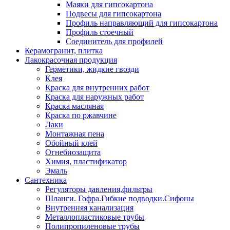
Маяки для гипсокартона
Подвесы для гипсокартона
Профиль направляющий для гипсокартона
Профиль стоечный
Соединитель для профилей
Керамогранит, плитка
Лакокрасочная продукция
Герметики, жидкие гвозди
Клея
Краска для внутренних работ
Краска для наружных работ
Краска масляная
Краска по ржавчине
Лаки
Монтажная пена
Обойный клей
Огнебиозащита
Химия, пластификатор
Эмаль
Сантехника
Регуляторы давления,фильтры
Шланги. Гофра.Гибкие подводки.Сифоны
Внутренняя канализация
Металлопластиковые трубы
Полипропиленовые трубы