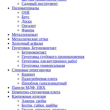
Садовый инструмент
Пиломатериалы
OSB
Брус
Доска
Оргалит
Фанера
Металлопрокат
Металлические сетки
Холодный асфальт
Грунтовки, Бетоноконтакт
Бетоноконтакт
Грунтовка глубокого проникновения
Грунтовка для внутренних работ
Грунтовка универсальная
Стеновые перегородки
Кирпич
Пазогребневая плита
Пеноблок газосиликатный
Панели МДФ, ПВХ
Цементно-стружечная плита
Крепежные изделия
Анкера, скобы
Болты, гайки, шайбы
Гвозди, шпильки, шурупы