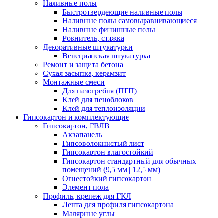
Наливные полы
Быстротвердеющие наливные полы
Наливные полы самовыравнивающиеся
Наливные финишные полы
Ровнитель, стяжка
Декоративные штукатурки
Венецианская штукатурка
Ремонт и защита бетона
Сухая засыпка, керамзит
Монтажные смеси
Для пазогребня (ПГП)
Клей для пеноблоков
Клей для теплоизоляции
Гипсокартон и комплектующие
Гипсокартон, ГВЛВ
Аквапанель
Гипсоволокнистый лист
Гипсокартон влагостойкий
Гипсокартон стандартный для обычных
помещений (9,5 мм | 12,5 мм)
Огнестойкий гипсокартон
Элемент пола
Профиль, крепеж для ГКЛ
Лента для профиля гипсокартона
Малярные углы