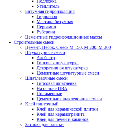
Подложка
Утеплитель
Битумная гидроизоляция
Гидроизол
Мастика битумная
Пергамин
Рубероид
Цементные гидроизоляционные массы
Строительные смеси
Цемент, Песок, Смесь М-150, М-200, М-300
Штукатурные смеси
Алебастр
Гипсовая штукатурка
Декоративная штукатурка
Цементные штукатурные смеси
Шпатлевочные смеси
Гипсовая шпатлевка
На основе ПВА
Полимерные
Цементные шпаклевочные смеси
Клей плиточный
Клей для керамической плитки
Клей для керамогранита
Клей для печей и каминов
Затирка для плитки