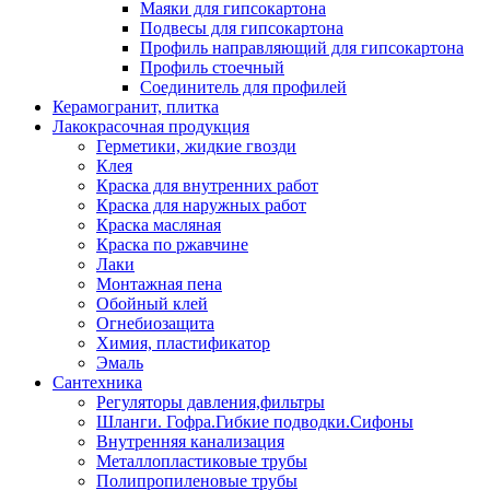
Маяки для гипсокартона
Подвесы для гипсокартона
Профиль направляющий для гипсокартона
Профиль стоечный
Соединитель для профилей
Керамогранит, плитка
Лакокрасочная продукция
Герметики, жидкие гвозди
Клея
Краска для внутренних работ
Краска для наружных работ
Краска масляная
Краска по ржавчине
Лаки
Монтажная пена
Обойный клей
Огнебиозащита
Химия, пластификатор
Эмаль
Сантехника
Регуляторы давления,фильтры
Шланги. Гофра.Гибкие подводки.Сифоны
Внутренняя канализация
Металлопластиковые трубы
Полипропиленовые трубы