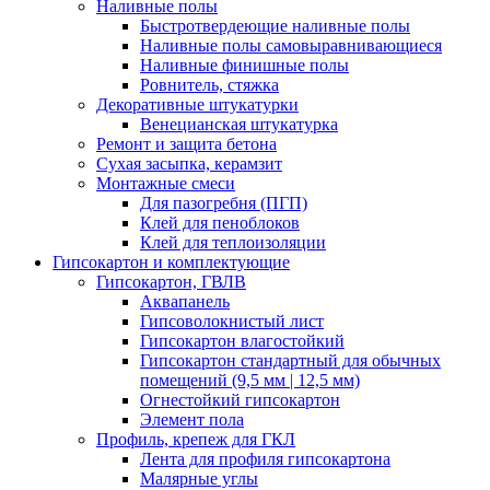
Наливные полы
Быстротвердеющие наливные полы
Наливные полы самовыравнивающиеся
Наливные финишные полы
Ровнитель, стяжка
Декоративные штукатурки
Венецианская штукатурка
Ремонт и защита бетона
Сухая засыпка, керамзит
Монтажные смеси
Для пазогребня (ПГП)
Клей для пеноблоков
Клей для теплоизоляции
Гипсокартон и комплектующие
Гипсокартон, ГВЛВ
Аквапанель
Гипсоволокнистый лист
Гипсокартон влагостойкий
Гипсокартон стандартный для обычных
помещений (9,5 мм | 12,5 мм)
Огнестойкий гипсокартон
Элемент пола
Профиль, крепеж для ГКЛ
Лента для профиля гипсокартона
Малярные углы