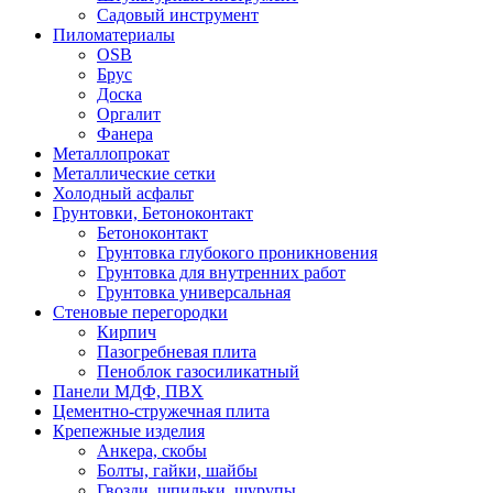
Садовый инструмент
Пиломатериалы
OSB
Брус
Доска
Оргалит
Фанера
Металлопрокат
Металлические сетки
Холодный асфальт
Грунтовки, Бетоноконтакт
Бетоноконтакт
Грунтовка глубокого проникновения
Грунтовка для внутренних работ
Грунтовка универсальная
Стеновые перегородки
Кирпич
Пазогребневая плита
Пеноблок газосиликатный
Панели МДФ, ПВХ
Цементно-стружечная плита
Крепежные изделия
Анкера, скобы
Болты, гайки, шайбы
Гвозди, шпильки, шурупы