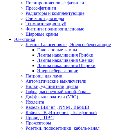
Полипропиленовые фитинги
Пресс-фитинги
Радиаторы и комплектующие
Счетчики для воды
Термоизоляция труб
Фитинги полипропиленовые
Шаровые краны
Электрика
Лампы Галогеновые , Энергосберегающие
Галогеновые лампы
Лампы накаливания Грибки
Лампы накаливания Свечки
Лампы накаливания Шарики
Энергосберегающие
Патроны для ламп
Автоматические выключатели
Вилки, удлинители, щиты
Гофра, распаечный короб, боксы
Дифф выключатели (УЗО)
Изолента
Кабель ВВГ нг , NYM , ВБбШВ
Кабель ТВ ,Интернет , Телефонный
Провода ПВС
Прожекторы
Розетки, подрозетники, кабель-канал