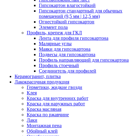
Гипсокартон влагостойкий
Гипсокартон стандартный для обычных
помещений (9,5 мм | 12,5 мм)
Огнестойкий гипсокартон
Элемент пола
Профиль, крепеж для ГКЛ
Лента для профиля гипсокартона
Малярные углы
Маяки для гипсокартона
Подвесы для гипсокартона
Профиль направляющий для гипсокартона
Профиль стоечный
Соединитель для профилей
Керамогранит, плитка
Лакокрасочная продукция
Герметики, жидкие гвозди
Клея
Краска для внутренних работ
Краска для наружных работ
Краска масляная
Краска по ржавчине
Лаки
Монтажная пена
Обойный клей