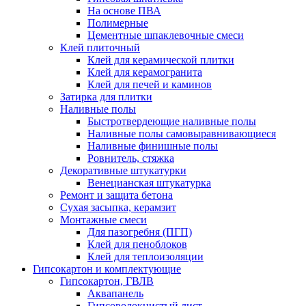
На основе ПВА
Полимерные
Цементные шпаклевочные смеси
Клей плиточный
Клей для керамической плитки
Клей для керамогранита
Клей для печей и каминов
Затирка для плитки
Наливные полы
Быстротвердеющие наливные полы
Наливные полы самовыравнивающиеся
Наливные финишные полы
Ровнитель, стяжка
Декоративные штукатурки
Венецианская штукатурка
Ремонт и защита бетона
Сухая засыпка, керамзит
Монтажные смеси
Для пазогребня (ПГП)
Клей для пеноблоков
Клей для теплоизоляции
Гипсокартон и комплектующие
Гипсокартон, ГВЛВ
Аквапанель
Гипсоволокнистый лист