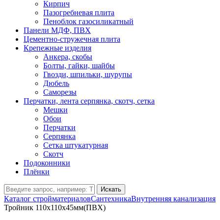
Кирпич
Пазогребневая плита
Пеноблок газосиликатный
Панели МДФ, ПВХ
Цементно-стружечная плита
Крепежные изделия
Анкера, скобы
Болты, гайки, шайбы
Гвозди, шпильки, шурупы
Дюбель
Саморезы
Перчатки, лента серпянка, скотч, сетка
Мешки
Обои
Перчатки
Серпянка
Сетка штукатурная
Скотч
Подоконники
Плёнки
Искать
Каталог стройматериалов
Сантехника
Внутренняя канализация
Тройник 110х110х45мм(ПВХ)