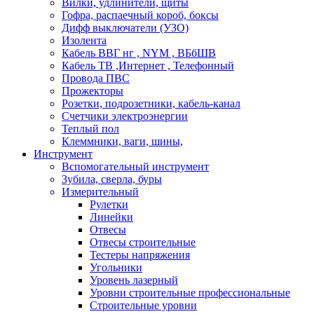
Вилки, удлинители, щиты
Гофра, распаечный короб, боксы
Дифф выключатели (УЗО)
Изолента
Кабель ВВГ нг , NYM , ВБбШВ
Кабель ТВ ,Интернет , Телефонный
Провода ПВС
Прожекторы
Розетки, подрозетники, кабель-канал
Счетчики электроэнергии
Теплый пол
Клеммники, ваги, шины,
Инструмент
Вспомогательный инструмент
Зубила, сверла, буры
Измерительный
Рулетки
Линейки
Отвесы
Отвесы строительные
Тестеры напряжения
Угольники
Уровень лазерный
Уровни строительные профессиональные
Строительные уровни