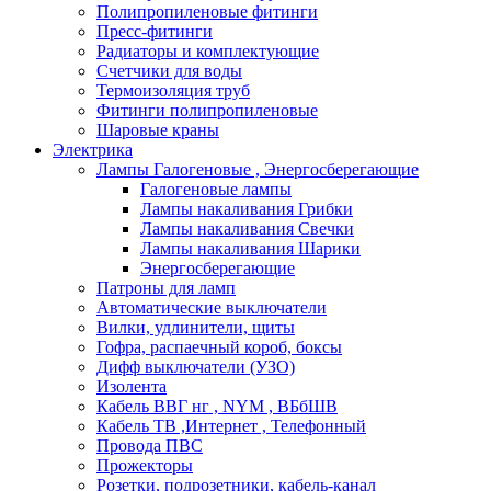
Полипропиленовые фитинги
Пресс-фитинги
Радиаторы и комплектующие
Счетчики для воды
Термоизоляция труб
Фитинги полипропиленовые
Шаровые краны
Электрика
Лампы Галогеновые , Энергосберегающие
Галогеновые лампы
Лампы накаливания Грибки
Лампы накаливания Свечки
Лампы накаливания Шарики
Энергосберегающие
Патроны для ламп
Автоматические выключатели
Вилки, удлинители, щиты
Гофра, распаечный короб, боксы
Дифф выключатели (УЗО)
Изолента
Кабель ВВГ нг , NYM , ВБбШВ
Кабель ТВ ,Интернет , Телефонный
Провода ПВС
Прожекторы
Розетки, подрозетники, кабель-канал