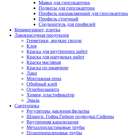
Маяки для гипсокартона
Подвесы для гипсокартона
Профиль направляющий для гипсокартона
Профиль стоечный
Соединитель для профилей
Керамогранит, плитка
Лакокрасочная продукция
Герметики, жидкие гвозди
Клея
Краска для внутренних работ
Краска для наружных работ
Краска масляная
Краска по ржавчине
Лаки
Монтажная пена
Обойный клей
Огнебиозащита
Химия, пластификатор
Эмаль
Сантехника
Регуляторы давления,фильтры
Шланги. Гофра.Гибкие подводки.Сифоны
Внутренняя канализация
Металлопластиковые трубы
Полипропиленовые трубы