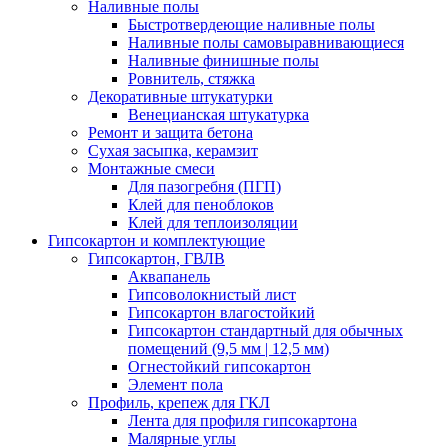
Наливные полы
Быстротвердеющие наливные полы
Наливные полы самовыравнивающиеся
Наливные финишные полы
Ровнитель, стяжка
Декоративные штукатурки
Венецианская штукатурка
Ремонт и защита бетона
Сухая засыпка, керамзит
Монтажные смеси
Для пазогребня (ПГП)
Клей для пеноблоков
Клей для теплоизоляции
Гипсокартон и комплектующие
Гипсокартон, ГВЛВ
Аквапанель
Гипсоволокнистый лист
Гипсокартон влагостойкий
Гипсокартон стандартный для обычных
помещений (9,5 мм | 12,5 мм)
Огнестойкий гипсокартон
Элемент пола
Профиль, крепеж для ГКЛ
Лента для профиля гипсокартона
Малярные углы