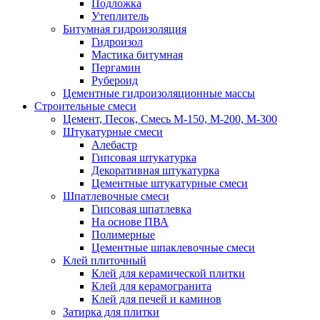
Подложка
Утеплитель
Битумная гидроизоляция
Гидроизол
Мастика битумная
Пергамин
Рубероид
Цементные гидроизоляционные массы
Строительные смеси
Цемент, Песок, Смесь М-150, М-200, М-300
Штукатурные смеси
Алебастр
Гипсовая штукатурка
Декоративная штукатурка
Цементные штукатурные смеси
Шпатлевочные смеси
Гипсовая шпатлевка
На основе ПВА
Полимерные
Цементные шпаклевочные смеси
Клей плиточный
Клей для керамической плитки
Клей для керамогранита
Клей для печей и каминов
Затирка для плитки