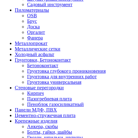
Садовый инструмент
Пиломатериалы
OSB
Брус
Доска
Оргалит
Фанера
Металлопрокат
Металлические сетки
Холодный асфальт
Грунтовки, Бетоноконтакт
Бетоноконтакт
Грунтовка глубокого проникновения
Грунтовка для внутренних работ
Грунтовка универсальная
Стеновые перегородки
Кирпич
Пазогребневая плита
Пеноблок газосиликатный
Панели МДФ, ПВХ
Цементно-стружечная плита
Крепежные изделия
Анкера, скобы
Болты, гайки, шайбы
Гвозди, шпильки, шурупы