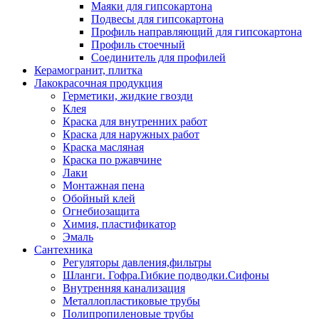
Маяки для гипсокартона
Подвесы для гипсокартона
Профиль направляющий для гипсокартона
Профиль стоечный
Соединитель для профилей
Керамогранит, плитка
Лакокрасочная продукция
Герметики, жидкие гвозди
Клея
Краска для внутренних работ
Краска для наружных работ
Краска масляная
Краска по ржавчине
Лаки
Монтажная пена
Обойный клей
Огнебиозащита
Химия, пластификатор
Эмаль
Сантехника
Регуляторы давления,фильтры
Шланги. Гофра.Гибкие подводки.Сифоны
Внутренняя канализация
Металлопластиковые трубы
Полипропиленовые трубы