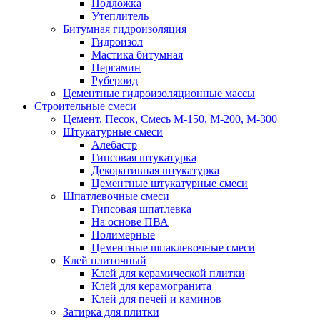
Подложка
Утеплитель
Битумная гидроизоляция
Гидроизол
Мастика битумная
Пергамин
Рубероид
Цементные гидроизоляционные массы
Строительные смеси
Цемент, Песок, Смесь М-150, М-200, М-300
Штукатурные смеси
Алебастр
Гипсовая штукатурка
Декоративная штукатурка
Цементные штукатурные смеси
Шпатлевочные смеси
Гипсовая шпатлевка
На основе ПВА
Полимерные
Цементные шпаклевочные смеси
Клей плиточный
Клей для керамической плитки
Клей для керамогранита
Клей для печей и каминов
Затирка для плитки