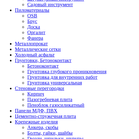
Садовый инструмент
Пиломатериалы
OSB
Брус
Доска
Оргалит
Фанера
Металлопрокат
Металлические сетки
Холодный асфальт
Грунтовки, Бетоноконтакт
Бетоноконтакт
Грунтовка глубокого проникновения
Грунтовка для внутренних работ
Грунтовка универсальная
Стеновые перегородки
Кирпич
Пазогребневая плита
Пеноблок газосиликатный
Панели МДФ, ПВХ
Цементно-стружечная плита
Крепежные изделия
Анкера, скобы
Болты, гайки, шайбы
Гвозди, шпильки, шурупы