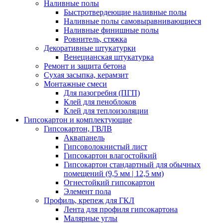
Наливные полы
Быстротвердеющие наливные полы
Наливные полы самовыравнивающиеся
Наливные финишные полы
Ровнитель, стяжка
Декоративные штукатурки
Венецианская штукатурка
Ремонт и защита бетона
Сухая засыпка, керамзит
Монтажные смеси
Для пазогребня (ПГП)
Клей для пеноблоков
Клей для теплоизоляции
Гипсокартон и комплектующие
Гипсокартон, ГВЛВ
Аквапанель
Гипсоволокнистый лист
Гипсокартон влагостойкий
Гипсокартон стандартный для обычных
помещений (9,5 мм | 12,5 мм)
Огнестойкий гипсокартон
Элемент пола
Профиль, крепеж для ГКЛ
Лента для профиля гипсокартона
Малярные углы