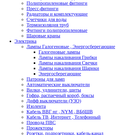
Полипропиленовые фитинги
Пресс-фитинги
Радиаторы и комплектующие
Счетчики для воды
Термоизоляция труб
Фитинги полипропиленовые
Шаровые краны
Электрика
Лампы Галогеновые , Энергосберегающие
Галогеновые лампы
Лампы накаливания Грибки
Лампы накаливания Свечки
Лампы накаливания Шарики
Энергосберегающие
Патроны для ламп
Автоматические выключатели
Вилки, удлинители, щиты
Гофра, распаечный короб, боксы
Дифф выключатели (УЗО)
Изолента
Кабель ВВГ нг , NYM , ВБбШВ
Кабель ТВ ,Интернет , Телефонный
Провода ПВС
Прожекторы
Розетки, подрозетники, кабель-канал