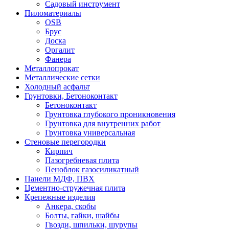
Садовый инструмент
Пиломатериалы
OSB
Брус
Доска
Оргалит
Фанера
Металлопрокат
Металлические сетки
Холодный асфальт
Грунтовки, Бетоноконтакт
Бетоноконтакт
Грунтовка глубокого проникновения
Грунтовка для внутренних работ
Грунтовка универсальная
Стеновые перегородки
Кирпич
Пазогребневая плита
Пеноблок газосиликатный
Панели МДФ, ПВХ
Цементно-стружечная плита
Крепежные изделия
Анкера, скобы
Болты, гайки, шайбы
Гвозди, шпильки, шурупы