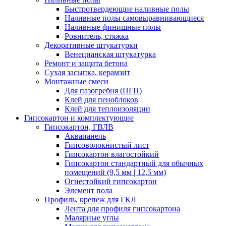
Быстротвердеющие наливные полы
Наливные полы самовыравнивающиеся
Наливные финишные полы
Ровнитель, стяжка
Декоративные штукатурки
Венецианская штукатурка
Ремонт и защита бетона
Сухая засыпка, керамзит
Монтажные смеси
Для пазогребня (ПГП)
Клей для пеноблоков
Клей для теплоизоляции
Гипсокартон и комплектующие
Гипсокартон, ГВЛВ
Аквапанель
Гипсоволокнистый лист
Гипсокартон влагостойкий
Гипсокартон стандартный для обычных
помещений (9,5 мм | 12,5 мм)
Огнестойкий гипсокартон
Элемент пола
Профиль, крепеж для ГКЛ
Лента для профиля гипсокартона
Малярные углы