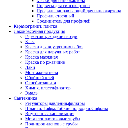
Маяки для гипсокартона
Подвесы для гипсокартона
Профиль направляющий для гипсокартона
Профиль стоечный
Соединитель для профилей
Керамогранит, плитка
Лакокрасочная продукция
Герметики, жидкие гвозди
Клея
Краска для внутренних работ
Краска для наружных работ
Краска масляная
Краска по ржавчине
Лаки
Монтажная пена
Обойный клей
Огнебиозащита
Химия, пластификатор
Эмаль
Сантехника
Регуляторы давления,фильтры
Шланги. Гофра.Гибкие подводки.Сифоны
Внутренняя канализация
Металлопластиковые трубы
Полипропиленовые трубы