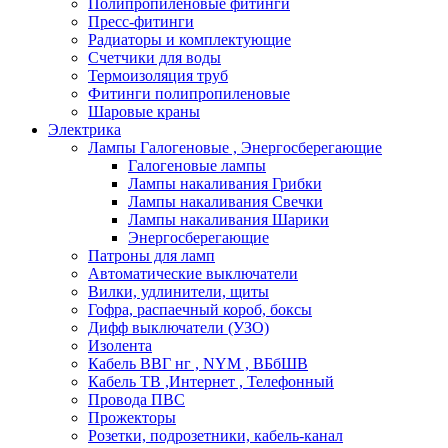
Полипропиленовые фитинги
Пресс-фитинги
Радиаторы и комплектующие
Счетчики для воды
Термоизоляция труб
Фитинги полипропиленовые
Шаровые краны
Электрика
Лампы Галогеновые , Энергосберегающие
Галогеновые лампы
Лампы накаливания Грибки
Лампы накаливания Свечки
Лампы накаливания Шарики
Энергосберегающие
Патроны для ламп
Автоматические выключатели
Вилки, удлинители, щиты
Гофра, распаечный короб, боксы
Дифф выключатели (УЗО)
Изолента
Кабель ВВГ нг , NYM , ВБбШВ
Кабель ТВ ,Интернет , Телефонный
Провода ПВС
Прожекторы
Розетки, подрозетники, кабель-канал