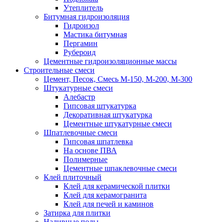
Утеплитель
Битумная гидроизоляция
Гидроизол
Мастика битумная
Пергамин
Рубероид
Цементные гидроизоляционные массы
Строительные смеси
Цемент, Песок, Смесь М-150, М-200, М-300
Штукатурные смеси
Алебастр
Гипсовая штукатурка
Декоративная штукатурка
Цементные штукатурные смеси
Шпатлевочные смеси
Гипсовая шпатлевка
На основе ПВА
Полимерные
Цементные шпаклевочные смеси
Клей плиточный
Клей для керамической плитки
Клей для керамогранита
Клей для печей и каминов
Затирка для плитки
Наливные полы