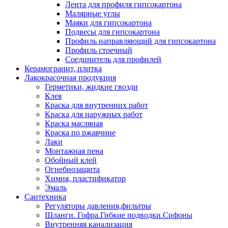
Лента для профиля гипсокартона
Малярные углы
Маяки для гипсокартона
Подвесы для гипсокартона
Профиль направляющий для гипсокартона
Профиль стоечный
Соединитель для профилей
Керамогранит, плитка
Лакокрасочная продукция
Герметики, жидкие гвозди
Клея
Краска для внутренних работ
Краска для наружных работ
Краска масляная
Краска по ржавчине
Лаки
Монтажная пена
Обойный клей
Огнебиозащита
Химия, пластификатор
Эмаль
Сантехника
Регуляторы давления,фильтры
Шланги. Гофра.Гибкие подводки.Сифоны
Внутренняя канализация