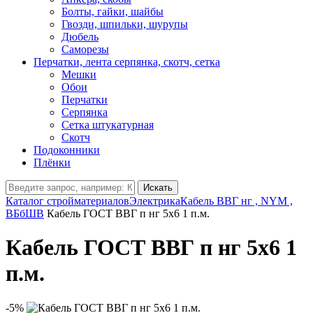
Болты, гайки, шайбы
Гвозди, шпильки, шурупы
Дюбель
Саморезы
Перчатки, лента серпянка, скотч, сетка
Мешки
Обои
Перчатки
Серпянка
Сетка штукатурная
Скотч
Подоконники
Плёнки
Искать
Каталог стройматериалов
Электрика
Кабель ВВГ нг , NYM ,
ВБбШВ
Кабель ГОСТ ВВГ п нг 5х6 1 п.м.
Кабель ГОСТ ВВГ п нг 5х6 1
п.м.
-5%