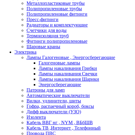
Металлопластиковые трубы
Полипропиленовые трубы
Полипропиленовые фитинги
Пресс-фитинги
Радиаторы и комплектующие
Счетчики для воды
Термоизоляция труб
Фитинги полипропиленовые
Шаровые краны
Электрика
Лампы Галогеновые , Энергосберегающие
Галогеновые лампы
Лампы накаливания Грибки
Лампы накаливания Свечки
Лампы накаливания Шарики
Энергосберегающие
Патроны для ламп
Автоматические выключатели
Вилки, удлинители, щиты
Гофра, распаечный короб, боксы
Дифф выключатели (УЗО)
Изолента
Кабель ВВГ нг , NYM , ВБбШВ
Кабель ТВ ,Интернет , Телефонный
Провода ПВС