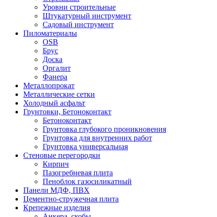
Уровни строительные
Штукатурный инструмент
Садовый инструмент
Пиломатериалы
OSB
Брус
Доска
Оргалит
Фанера
Металлопрокат
Металлические сетки
Холодный асфальт
Грунтовки, Бетоноконтакт
Бетоноконтакт
Грунтовка глубокого проникновения
Грунтовка для внутренних работ
Грунтовка универсальная
Стеновые перегородки
Кирпич
Пазогребневая плита
Пеноблок газосиликатный
Панели МДФ, ПВХ
Цементно-стружечная плита
Крепежные изделия
Анкера, скобы