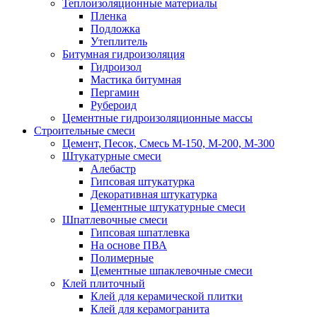
Теплоизоляционные материалы
Пленка
Подложка
Утеплитель
Битумная гидроизоляция
Гидроизол
Мастика битумная
Пергамин
Рубероид
Цементные гидроизоляционные массы
Строительные смеси
Цемент, Песок, Смесь М-150, М-200, М-300
Штукатурные смеси
Алебастр
Гипсовая штукатурка
Декоративная штукатурка
Цементные штукатурные смеси
Шпатлевочные смеси
Гипсовая шпатлевка
На основе ПВА
Полимерные
Цементные шпаклевочные смеси
Клей плиточный
Клей для керамической плитки
Клей для керамогранита