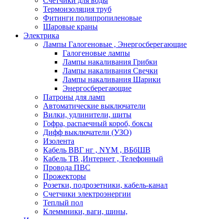
Счетчики для воды
Термоизоляция труб
Фитинги полипропиленовые
Шаровые краны
Электрика
Лампы Галогеновые , Энергосберегающие
Галогеновые лампы
Лампы накаливания Грибки
Лампы накаливания Свечки
Лампы накаливания Шарики
Энергосберегающие
Патроны для ламп
Автоматические выключатели
Вилки, удлинители, щиты
Гофра, распаечный короб, боксы
Дифф выключатели (УЗО)
Изолента
Кабель ВВГ нг , NYM , ВБбШВ
Кабель ТВ ,Интернет , Телефонный
Провода ПВС
Прожекторы
Розетки, подрозетники, кабель-канал
Счетчики электроэнергии
Теплый пол
Клеммники, ваги, шины,