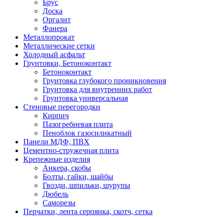
Брус
Доска
Оргалит
Фанера
Металлопрокат
Металлические сетки
Холодный асфальт
Грунтовки, Бетоноконтакт
Бетоноконтакт
Грунтовка глубокого проникновения
Грунтовка для внутренних работ
Грунтовка универсальная
Стеновые перегородки
Кирпич
Пазогребневая плита
Пеноблок газосиликатный
Панели МДФ, ПВХ
Цементно-стружечная плита
Крепежные изделия
Анкера, скобы
Болты, гайки, шайбы
Гвозди, шпильки, шурупы
Дюбель
Саморезы
Перчатки, лента серпянка, скотч, сетка