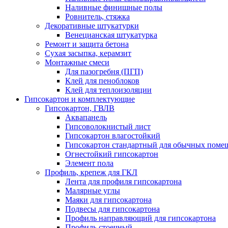
Наливные финишные полы
Ровнитель, стяжка
Декоративные штукатурки
Венецианская штукатурка
Ремонт и защита бетона
Сухая засыпка, керамзит
Монтажные смеси
Для пазогребня (ПГП)
Клей для пеноблоков
Клей для теплоизоляции
Гипсокартон и комплектующие
Гипсокартон, ГВЛВ
Аквапанель
Гипсоволокнистый лист
Гипсокартон влагостойкий
Гипсокартон стандартный для обычных помеще
Огнестойкий гипсокартон
Элемент пола
Профиль, крепеж для ГКЛ
Лента для профиля гипсокартона
Малярные углы
Маяки для гипсокартона
Подвесы для гипсокартона
Профиль направляющий для гипсокартона
Профиль стоечный