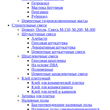
Гидроизол
Мастика битумная
Пергамин
Рубероид
Цементные гидроизоляционные массы
Строительные смеси
Цемент, Песок, Смесь М-150, М-200, М-300
Штукатурные смеси
Алебастр
Гипсовая штукатурка
Декоративная штукатурка
Цементные штукатурные смеси
Шпатлевочные смеси
Гипсовая шпатлевка
На основе ПВА
Полимерные
Цементные шпаклевочные смеси
Клей плиточный
Клей для керамической плитки
Клей для керамогранита
Клей для печей и каминов
Затирка для плитки
Наливные полы
Быстротвердеющие наливные полы
Наливные полы самовыравнивающиеся