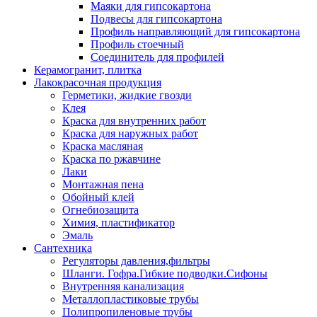
Маяки для гипсокартона
Подвесы для гипсокартона
Профиль направляющий для гипсокартона
Профиль стоечный
Соединитель для профилей
Керамогранит, плитка
Лакокрасочная продукция
Герметики, жидкие гвозди
Клея
Краска для внутренних работ
Краска для наружных работ
Краска масляная
Краска по ржавчине
Лаки
Монтажная пена
Обойный клей
Огнебиозащита
Химия, пластификатор
Эмаль
Сантехника
Регуляторы давления,фильтры
Шланги. Гофра.Гибкие подводки.Сифоны
Внутренняя канализация
Металлопластиковые трубы
Полипропиленовые трубы