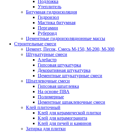
Подложка
Утеплитель
Битумная гидроизоляция
Гидроизол
Мастика битумная
Пергамин
Рубероид
Цементные гидроизоляционные массы
Строительные смеси
Цемент, Песок, Смесь М-150, М-200, М-300
Штукатурные смеси
Алебастр
Гипсовая штукатурка
Декоративная штукатурка
Цементные штукатурные смеси
Шпатлевочные смеси
Гипсовая шпатлевка
На основе ПВА
Полимерные
Цементные шпаклевочные смеси
Клей плиточный
Клей для керамической плитки
Клей для керамогранита
Клей для печей и каминов
Затирка для плитки