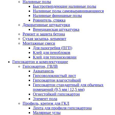
Наливные полы
Быстротвердеющие наливные полы
Наливные полы самовыравнивающиеся
Наливные финишные полы
Ровнитель, стяжка
Декоративные штукатурки
Венецианская штукатурка
Ремонт и защита бетона
Сухая засыпка, керамзит
Монтажные смеси
Для пазогребня (ПГП)
Клей для пеноблоков
Клей для теплоизоляции
Гипсокартон и комплектующие
Гипсокартон, ГВЛВ
Аквапанель
Гипсоволокнистый лист
Гипсокартон влагостойкий
Гипсокартон стандартный для обычных
помещений (9,5 мм | 12,5 мм)
Огнестойкий гипсокартон
Элемент пола
Профиль, крепеж для ГКЛ
Лента для профиля гипсокартона
Малярные углы