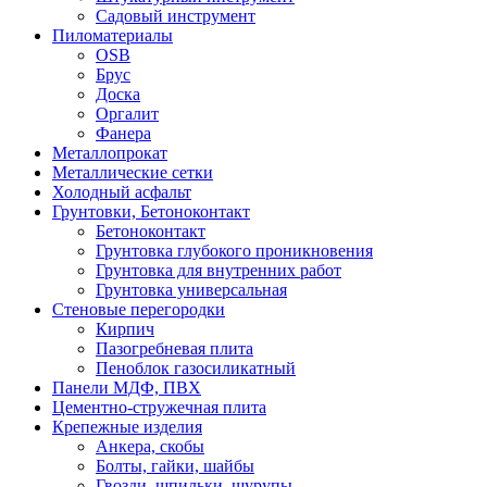
Садовый инструмент
Пиломатериалы
OSB
Брус
Доска
Оргалит
Фанера
Металлопрокат
Металлические сетки
Холодный асфальт
Грунтовки, Бетоноконтакт
Бетоноконтакт
Грунтовка глубокого проникновения
Грунтовка для внутренних работ
Грунтовка универсальная
Стеновые перегородки
Кирпич
Пазогребневая плита
Пеноблок газосиликатный
Панели МДФ, ПВХ
Цементно-стружечная плита
Крепежные изделия
Анкера, скобы
Болты, гайки, шайбы
Гвозди, шпильки, шурупы