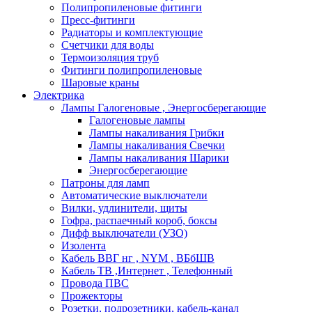
Полипропиленовые фитинги
Пресс-фитинги
Радиаторы и комплектующие
Счетчики для воды
Термоизоляция труб
Фитинги полипропиленовые
Шаровые краны
Электрика
Лампы Галогеновые , Энергосберегающие
Галогеновые лампы
Лампы накаливания Грибки
Лампы накаливания Свечки
Лампы накаливания Шарики
Энергосберегающие
Патроны для ламп
Автоматические выключатели
Вилки, удлинители, щиты
Гофра, распаечный короб, боксы
Дифф выключатели (УЗО)
Изолента
Кабель ВВГ нг , NYM , ВБбШВ
Кабель ТВ ,Интернет , Телефонный
Провода ПВС
Прожекторы
Розетки, подрозетники, кабель-канал