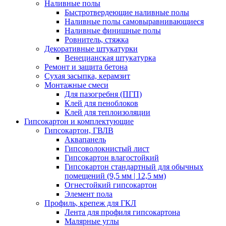
Наливные полы
Быстротвердеющие наливные полы
Наливные полы самовыравнивающиеся
Наливные финишные полы
Ровнитель, стяжка
Декоративные штукатурки
Венецианская штукатурка
Ремонт и защита бетона
Сухая засыпка, керамзит
Монтажные смеси
Для пазогребня (ПГП)
Клей для пеноблоков
Клей для теплоизоляции
Гипсокартон и комплектующие
Гипсокартон, ГВЛВ
Аквапанель
Гипсоволокнистый лист
Гипсокартон влагостойкий
Гипсокартон стандартный для обычных
помещений (9,5 мм | 12,5 мм)
Огнестойкий гипсокартон
Элемент пола
Профиль, крепеж для ГКЛ
Лента для профиля гипсокартона
Малярные углы