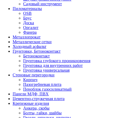
Садовый инструмент
Пиломатериалы
OSB
Брус
Доска
Оргалит
Фанера
Металлопрокат
Металлические сетки
Холодный асфальт
Грунтовки, Бетоноконтакт
Бетоноконтакт
Грунтовка глубокого проникновения
Грунтовка для внутренних работ
Грунтовка универсальная
Стеновые перегородки
Кирпич
Пазогребневая плита
Пеноблок газосиликатный
Панели МДФ, ПВХ
Цементно-стружечная плита
Крепежные изделия
Анкера, скобы
Болты, гайки, шайбы
Гвозди, шпильки, шурупы