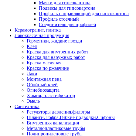
Маяки для гипсокартона
Подвесы для гипсокартона
Профиль направляющий для гипсокартона
Профиль стоечный
Соединитель для профилей
Керамогранит, плитка
Лакокрасочная продукция
Герметики, жидкие гвозди
Клея
Краска для внутренних работ
Краска для наружных работ
Краска масляная
Краска по ржавчине
Лаки
Монтажная пена
Обойный клей
Огнебиозащита
Химия, пластификатор
Эмаль
Сантехника
Регуляторы давления,фильтры
Шланги. Гофра.Гибкие подводки.Сифоны
Внутренняя канализация
Металлопластиковые трубы
Полипропиленовые трубы