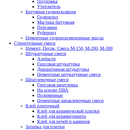
Подложка
Утеплитель
Битумная гидроизоляция
Гидроизол
Мастика битумная
Пергамин
Рубероид
Цементные гидроизоляционные массы
Строительные смеси
Цемент, Песок, Смесь М-150, М-200, М-300
Штукатурные смеси
Алебастр
Гипсовая штукатурка
Декоративная штукатурка
Цементные штукатурные смеси
Шпатлевочные смеси
Гипсовая шпатлевка
На основе ПВА
Полимерные
Цементные шпаклевочные смеси
Клей плиточный
Клей для керамической плитки
Клей для керамогранита
Клей для печей и каминов
Затирка для плитки