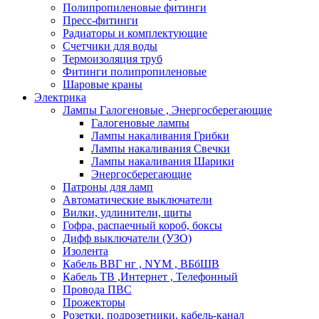
Полипропиленовые фитинги
Пресс-фитинги
Радиаторы и комплектующие
Счетчики для воды
Термоизоляция труб
Фитинги полипропиленовые
Шаровые краны
Электрика
Лампы Галогеновые , Энергосберегающие
Галогеновые лампы
Лампы накаливания Грибки
Лампы накаливания Свечки
Лампы накаливания Шарики
Энергосберегающие
Патроны для ламп
Автоматические выключатели
Вилки, удлинители, щиты
Гофра, распаечный короб, боксы
Дифф выключатели (УЗО)
Изолента
Кабель ВВГ нг , NYM , ВБбШВ
Кабель ТВ ,Интернет , Телефонный
Провода ПВС
Прожекторы
Розетки, подрозетники, кабель-канал