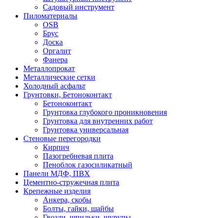
Садовый инструмент
Пиломатериалы
OSB
Брус
Доска
Оргалит
Фанера
Металлопрокат
Металлические сетки
Холодный асфальт
Грунтовки, Бетоноконтакт
Бетоноконтакт
Грунтовка глубокого проникновения
Грунтовка для внутренних работ
Грунтовка универсальная
Стеновые перегородки
Кирпич
Пазогребневая плита
Пеноблок газосиликатный
Панели МДФ, ПВХ
Цементно-стружечная плита
Крепежные изделия
Анкера, скобы
Болты, гайки, шайбы
Гвозди, шпильки, шурупы