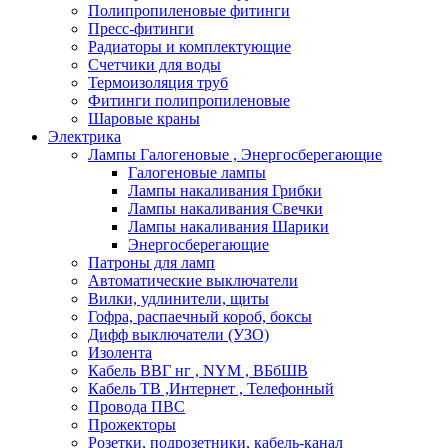
Полипропиленовые фитинги
Пресс-фитинги
Радиаторы и комплектующие
Счетчики для воды
Термоизоляция труб
Фитинги полипропиленовые
Шаровые краны
Электрика
Лампы Галогеновые , Энергосберегающие
Галогеновые лампы
Лампы накаливания Грибки
Лампы накаливания Свечки
Лампы накаливания Шарики
Энергосберегающие
Патроны для ламп
Автоматические выключатели
Вилки, удлинители, щиты
Гофра, распаечный короб, боксы
Дифф выключатели (УЗО)
Изолента
Кабель ВВГ нг , NYM , ВБбШВ
Кабель ТВ ,Интернет , Телефонный
Провода ПВС
Прожекторы
Розетки, подрозетники, кабель-канал