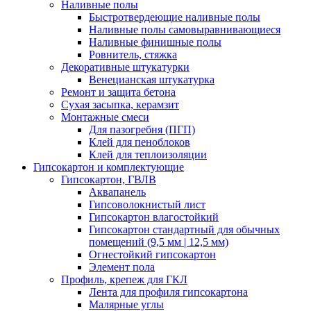
Наливные полы
Быстротвердеющие наливные полы
Наливные полы самовыравнивающиеся
Наливные финишные полы
Ровнитель, стяжка
Декоративные штукатурки
Венецианская штукатурка
Ремонт и защита бетона
Сухая засыпка, керамзит
Монтажные смеси
Для пазогребня (ПГП)
Клей для пеноблоков
Клей для теплоизоляции
Гипсокартон и комплектующие
Гипсокартон, ГВЛВ
Аквапанель
Гипсоволокнистый лист
Гипсокартон влагостойкий
Гипсокартон стандартный для обычных
помещений (9,5 мм | 12,5 мм)
Огнестойкий гипсокартон
Элемент пола
Профиль, крепеж для ГКЛ
Лента для профиля гипсокартона
Малярные углы