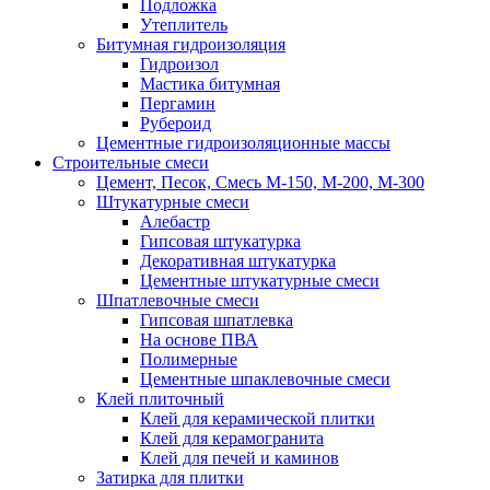
Подложка
Утеплитель
Битумная гидроизоляция
Гидроизол
Мастика битумная
Пергамин
Рубероид
Цементные гидроизоляционные массы
Строительные смеси
Цемент, Песок, Смесь М-150, М-200, М-300
Штукатурные смеси
Алебастр
Гипсовая штукатурка
Декоративная штукатурка
Цементные штукатурные смеси
Шпатлевочные смеси
Гипсовая шпатлевка
На основе ПВА
Полимерные
Цементные шпаклевочные смеси
Клей плиточный
Клей для керамической плитки
Клей для керамогранита
Клей для печей и каминов
Затирка для плитки