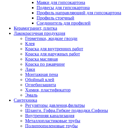
Маяки для гипсокартона
Подвесы для гипсокартона
Профиль направляющий для гипсокартона
Профиль стоечный
Соединитель для профилей
Керамогранит, плитка
Лакокрасочная продукция
Герметики, жидкие гвозди
Клея
Краска для внутренних работ
Краска для наружных работ
Краска масляная
Краска по ржавчине
Лаки
Монтажная пена
Обойный клей
Огнебиозащита
Химия, пластификатор
Эмаль
Сантехника
Регуляторы давления,фильтры
Шланги. Гофра.Гибкие подводки.Сифоны
Внутренняя канализация
Металлопластиковые трубы
Полипропиленовые трубы