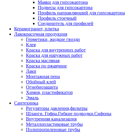
Маяки для гипсокартона
Подвесы для гипсокартона
Профиль направляющий для гипсокартона
Профиль стоечный
Соединитель для профилей
Керамогранит, плитка
Лакокрасочная продукция
Герметики, жидкие гвозди
Клея
Краска для внутренних работ
Краска для наружных работ
Краска масляная
Краска по ржавчине
Лаки
Монтажная пена
Обойный клей
Огнебиозащита
Химия, пластификатор
Эмаль
Сантехника
Регуляторы давления,фильтры
Шланги. Гофра.Гибкие подводки.Сифоны
Внутренняя канализация
Металлопластиковые трубы
Полипропиленовые трубы