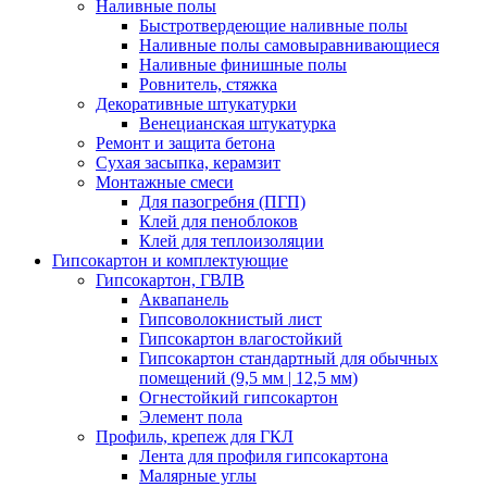
Наливные полы
Быстротвердеющие наливные полы
Наливные полы самовыравнивающиеся
Наливные финишные полы
Ровнитель, стяжка
Декоративные штукатурки
Венецианская штукатурка
Ремонт и защита бетона
Сухая засыпка, керамзит
Монтажные смеси
Для пазогребня (ПГП)
Клей для пеноблоков
Клей для теплоизоляции
Гипсокартон и комплектующие
Гипсокартон, ГВЛВ
Аквапанель
Гипсоволокнистый лист
Гипсокартон влагостойкий
Гипсокартон стандартный для обычных
помещений (9,5 мм | 12,5 мм)
Огнестойкий гипсокартон
Элемент пола
Профиль, крепеж для ГКЛ
Лента для профиля гипсокартона
Малярные углы