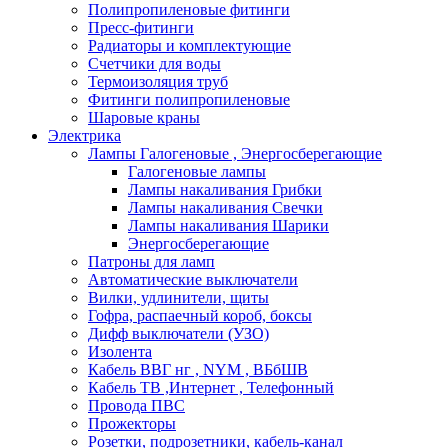
Полипропиленовые фитинги
Пресс-фитинги
Радиаторы и комплектующие
Счетчики для воды
Термоизоляция труб
Фитинги полипропиленовые
Шаровые краны
Электрика
Лампы Галогеновые , Энергосберегающие
Галогеновые лампы
Лампы накаливания Грибки
Лампы накаливания Свечки
Лампы накаливания Шарики
Энергосберегающие
Патроны для ламп
Автоматические выключатели
Вилки, удлинители, щиты
Гофра, распаечный короб, боксы
Дифф выключатели (УЗО)
Изолента
Кабель ВВГ нг , NYM , ВБбШВ
Кабель ТВ ,Интернет , Телефонный
Провода ПВС
Прожекторы
Розетки, подрозетники, кабель-канал