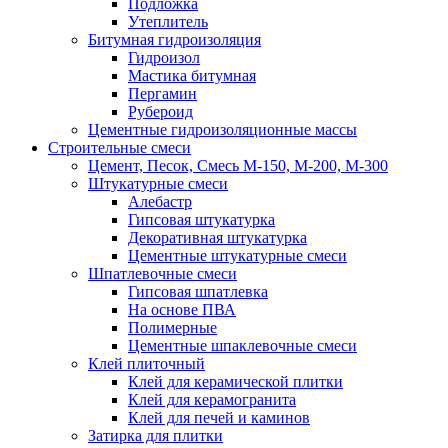
Подложка
Утеплитель
Битумная гидроизоляция
Гидроизол
Мастика битумная
Пергамин
Рубероид
Цементные гидроизоляционные массы
Строительные смеси
Цемент, Песок, Смесь М-150, М-200, М-300
Штукатурные смеси
Алебастр
Гипсовая штукатурка
Декоративная штукатурка
Цементные штукатурные смеси
Шпатлевочные смеси
Гипсовая шпатлевка
На основе ПВА
Полимерные
Цементные шпаклевочные смеси
Клей плиточный
Клей для керамической плитки
Клей для керамогранита
Клей для печей и каминов
Затирка для плитки