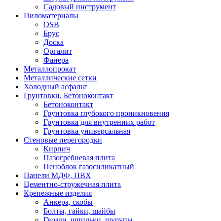
Садовый инструмент
Пиломатериалы
OSB
Брус
Доска
Оргалит
Фанера
Металлопрокат
Металлические сетки
Холодный асфальт
Грунтовки, Бетоноконтакт
Бетоноконтакт
Грунтовка глубокого проникновения
Грунтовка для внутренних работ
Грунтовка универсальная
Стеновые перегородки
Кирпич
Пазогребневая плита
Пеноблок газосиликатный
Панели МДФ, ПВХ
Цементно-стружечная плита
Крепежные изделия
Анкера, скобы
Болты, гайки, шайбы
Гвозди, шпильки, шурупы