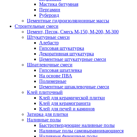
Мастика битумная
Пергамин
Рубероид
Цементные гидроизоляционные массы
Строительные смеси
Цемент, Песок, Смесь М-150, М-200, М-300
Штукатурные смеси
Алебастр
Гипсовая штукатурка
Декоративная штукатурка
Цементные штукатурные смеси
Шпатлевочные смеси
Гипсовая шпатлевка
На основе ПВА
Полимерные
Цементные шпаклевочные смеси
Клей плиточный
Клей для керамической плитки
Клей для керамогранита
Клей для печей и каминов
Затирка для плитки
Наливные полы
Быстротвердеющие наливные полы
Наливные полы самовыравнивающиеся
Наливные финишные полы