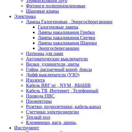
Термоизоляция труб
Фитинги полипропиленовые
Шаровые краны
Электрика
Лампы Галогеновые , Энергосберегающие
Галогеновые лампы
Лампы накаливания Грибки
Лампы накаливания Свечки
Лампы накаливания Шарики
Энергосберегающие
Патроны для ламп
Автоматические выключатели
Вилки, удлинители, щиты
Гофра, распаечный короб, боксы
Дифф выключатели (УЗО)
Изолента
Кабель ВВГ нг , NYM , ВБбШВ
Кабель ТВ ,Интернет , Телефонный
Провода ПВС
Прожекторы
Розетки, подрозетники, кабель-канал
Счетчики электроэнергии
Теплый пол
Клеммники, ваги, шины,
Инструмент