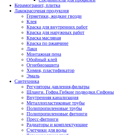
Керамогранит, плитка
Лакокрасочная продукция
Герметики, жидкие гвозди
Клея
Краска для внутренних работ
Краска для наружных работ
Краска масляная
Краска по ржавчине
Лаки
Монтажная пена
Обойный клей
Огнебиозащита
Химия, пластификатор
Эмаль
Сантехника
Регуляторы давления,фильтры
Шланги. Гофра.Гибкие подводки.Сифоны
Внутренняя канализация
Металлопластиковые трубы
Полипропиленовые трубы
Полипропиленовые фитинги
Пресс-фитинги
Радиаторы и комплектующие
Счетчики для воды