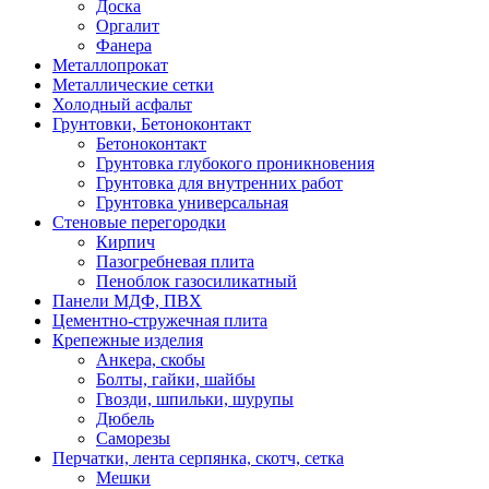
Доска
Оргалит
Фанера
Металлопрокат
Металлические сетки
Холодный асфальт
Грунтовки, Бетоноконтакт
Бетоноконтакт
Грунтовка глубокого проникновения
Грунтовка для внутренних работ
Грунтовка универсальная
Стеновые перегородки
Кирпич
Пазогребневая плита
Пеноблок газосиликатный
Панели МДФ, ПВХ
Цементно-стружечная плита
Крепежные изделия
Анкера, скобы
Болты, гайки, шайбы
Гвозди, шпильки, шурупы
Дюбель
Саморезы
Перчатки, лента серпянка, скотч, сетка
Мешки