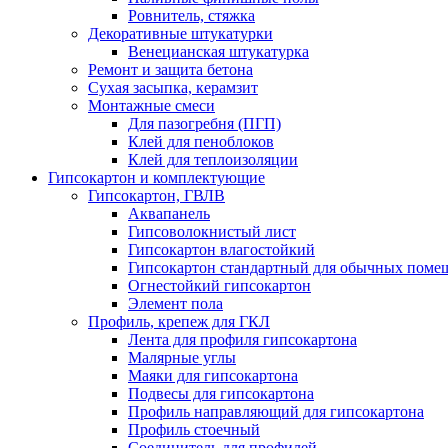
Ровнитель, стяжка
Декоративные штукатурки
Венецианская штукатурка
Ремонт и защита бетона
Сухая засыпка, керамзит
Монтажные смеси
Для пазогребня (ПГП)
Клей для пеноблоков
Клей для теплоизоляции
Гипсокартон и комплектующие
Гипсокартон, ГВЛВ
Аквапанель
Гипсоволокнистый лист
Гипсокартон влагостойкий
Гипсокартон стандартный для обычных помеще
Огнестойкий гипсокартон
Элемент пола
Профиль, крепеж для ГКЛ
Лента для профиля гипсокартона
Малярные углы
Маяки для гипсокартона
Подвесы для гипсокартона
Профиль направляющий для гипсокартона
Профиль стоечный
Соединитель для профилей