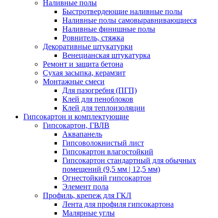
Наливные полы
Быстротвердеющие наливные полы
Наливные полы самовыравнивающиеся
Наливные финишные полы
Ровнитель, стяжка
Декоративные штукатурки
Венецианская штукатурка
Ремонт и защита бетона
Сухая засыпка, керамзит
Монтажные смеси
Для пазогребня (ПГП)
Клей для пеноблоков
Клей для теплоизоляции
Гипсокартон и комплектующие
Гипсокартон, ГВЛВ
Аквапанель
Гипсоволокнистый лист
Гипсокартон влагостойкий
Гипсокартон стандартный для обычных
помещений (9,5 мм | 12,5 мм)
Огнестойкий гипсокартон
Элемент пола
Профиль, крепеж для ГКЛ
Лента для профиля гипсокартона
Малярные углы