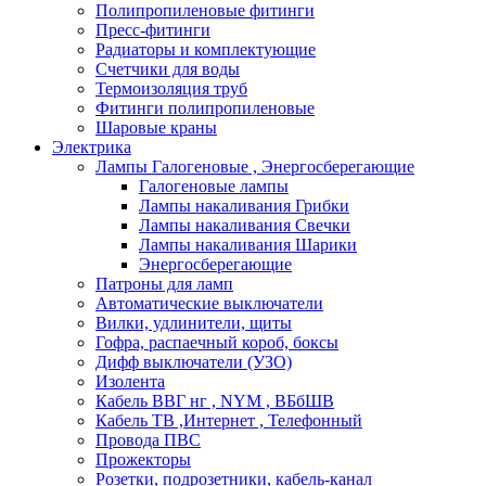
Полипропиленовые фитинги
Пресс-фитинги
Радиаторы и комплектующие
Счетчики для воды
Термоизоляция труб
Фитинги полипропиленовые
Шаровые краны
Электрика
Лампы Галогеновые , Энергосберегающие
Галогеновые лампы
Лампы накаливания Грибки
Лампы накаливания Свечки
Лампы накаливания Шарики
Энергосберегающие
Патроны для ламп
Автоматические выключатели
Вилки, удлинители, щиты
Гофра, распаечный короб, боксы
Дифф выключатели (УЗО)
Изолента
Кабель ВВГ нг , NYM , ВБбШВ
Кабель ТВ ,Интернет , Телефонный
Провода ПВС
Прожекторы
Розетки, подрозетники, кабель-канал