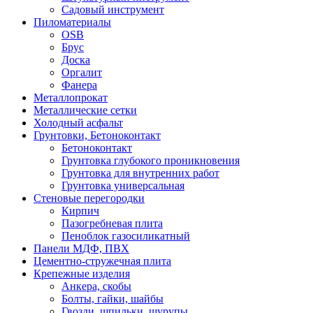
Садовый инструмент
Пиломатериалы
OSB
Брус
Доска
Оргалит
Фанера
Металлопрокат
Металлические сетки
Холодный асфальт
Грунтовки, Бетоноконтакт
Бетоноконтакт
Грунтовка глубокого проникновения
Грунтовка для внутренних работ
Грунтовка универсальная
Стеновые перегородки
Кирпич
Пазогребневая плита
Пеноблок газосиликатный
Панели МДФ, ПВХ
Цементно-стружечная плита
Крепежные изделия
Анкера, скобы
Болты, гайки, шайбы
Гвозди, шпильки, шурупы