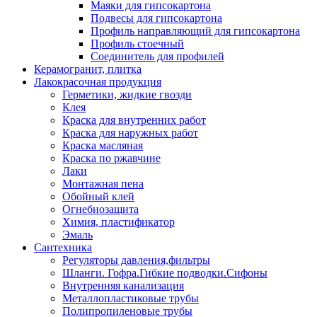
Маяки для гипсокартона
Подвесы для гипсокартона
Профиль направляющий для гипсокартона
Профиль стоечный
Соединитель для профилей
Керамогранит, плитка
Лакокрасочная продукция
Герметики, жидкие гвозди
Клея
Краска для внутренних работ
Краска для наружных работ
Краска масляная
Краска по ржавчине
Лаки
Монтажная пена
Обойный клей
Огнебиозащита
Химия, пластификатор
Эмаль
Сантехника
Регуляторы давления,фильтры
Шланги. Гофра.Гибкие подводки.Сифоны
Внутренняя канализация
Металлопластиковые трубы
Полипропиленовые трубы