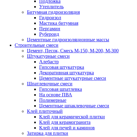
Подложка
Утеплитель
Битумная гидроизоляция
Гидроизол
Мастика битумная
Пергамин
Рубероид
Цементные гидроизоляционные массы
Строительные смеси
Цемент, Песок, Смесь М-150, М-200, М-300
Штукатурные смеси
Алебастр
Гипсовая штукатурка
Декоративная штукатурка
Цементные штукатурные смеси
Шпатлевочные смеси
Гипсовая шпатлевка
На основе ПВА
Полимерные
Цементные шпаклевочные смеси
Клей плиточный
Клей для керамической плитки
Клей для керамогранита
Клей для печей и каминов
Затирка для плитки