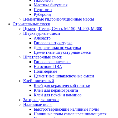
Гидроизол
Мастика битумная
Пергамин
Рубероид
Цементные гидроизоляционные массы
Строительные смеси
Цемент, Песок, Смесь М-150, М-200, М-300
Штукатурные смеси
Алебастр
Гипсовая штукатурка
Декоративная штукатурка
Цементные штукатурные смеси
Шпатлевочные смеси
Гипсовая шпатлевка
На основе ПВА
Полимерные
Цементные шпаклевочные смеси
Клей плиточный
Клей для керамической плитки
Клей для керамогранита
Клей для печей и каминов
Затирка для плитки
Наливные полы
Быстротвердеющие наливные полы
Наливные полы самовыравнивающиеся