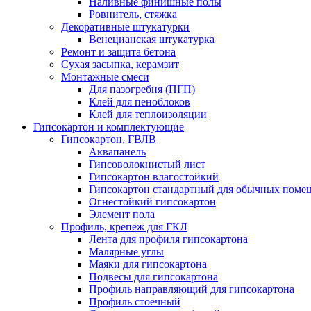
Наливные финишные полы
Ровнитель, стяжка
Декоративные штукатурки
Венецианская штукатурка
Ремонт и защита бетона
Сухая засыпка, керамзит
Монтажные смеси
Для пазогребня (ПГП)
Клей для пеноблоков
Клей для теплоизоляции
Гипсокартон и комплектующие
Гипсокартон, ГВЛВ
Аквапанель
Гипсоволокнистый лист
Гипсокартон влагостойкий
Гипсокартон стандартный для обычных помеще
Огнестойкий гипсокартон
Элемент пола
Профиль, крепеж для ГКЛ
Лента для профиля гипсокартона
Малярные углы
Маяки для гипсокартона
Подвесы для гипсокартона
Профиль направляющий для гипсокартона
Профиль стоечный