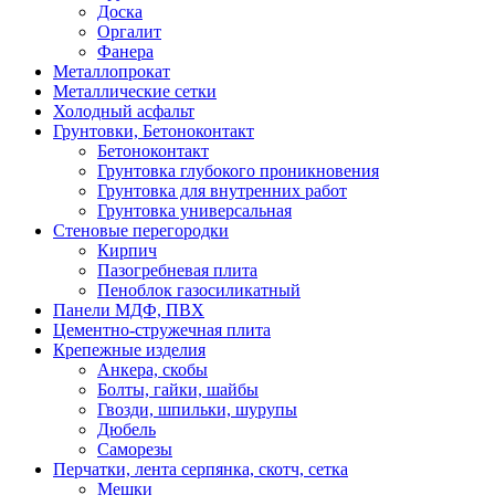
Доска
Оргалит
Фанера
Металлопрокат
Металлические сетки
Холодный асфальт
Грунтовки, Бетоноконтакт
Бетоноконтакт
Грунтовка глубокого проникновения
Грунтовка для внутренних работ
Грунтовка универсальная
Стеновые перегородки
Кирпич
Пазогребневая плита
Пеноблок газосиликатный
Панели МДФ, ПВХ
Цементно-стружечная плита
Крепежные изделия
Анкера, скобы
Болты, гайки, шайбы
Гвозди, шпильки, шурупы
Дюбель
Саморезы
Перчатки, лента серпянка, скотч, сетка
Мешки