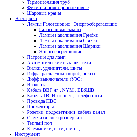
Термоизоляция труб
Фитинги полипропиленовые
Шаровые краны
Электрика
Лампы Галогеновые , Энергосберегающие
Галогеновые лампы
Лампы накаливания Грибки
Лампы накаливания Свечки
Лампы накаливания Шарики
Энергосберегающие
Патроны для ламп
Автоматические выключатели
Вилки, удлинители, щиты
Гофра, распаечный короб, боксы
Дифф выключатели (УЗО)
Изолента
Кабель ВВГ нг , NYM , ВБбШВ
Кабель ТВ ,Интернет , Телефонный
Провода ПВС
Прожекторы
Розетки, подрозетники, кабель-канал
Счетчики электроэнергии
Теплый пол
Клеммники, ваги, шины,
Инструмент