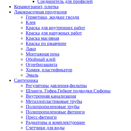
Соединитель для профилей
Керамогранит, плитка
Лакокрасочная продукция
Герметики, жидкие гвозди
Клея
Краска для внутренних работ
Краска для наружных работ
Краска масляная
Краска по ржавчине
Лаки
Монтажная пена
Обойный клей
Огнебиозащита
Химия, пластификатор
Эмаль
Сантехника
Регуляторы давления,фильтры
Шланги. Гофра.Гибкие подводки.Сифоны
Внутренняя канализация
Металлопластиковые трубы
Полипропиленовые трубы
Полипропиленовые фитинги
Пресс-фитинги
Радиаторы и комплектующие
Счетчики для воды