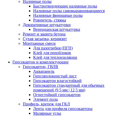
Наливные полы
Быстротвердеющие наливные полы
Наливные полы самовыравнивающиеся
Наливные финишные полы
Ровнитель, стяжка
Декоративные штукатурки
Венецианская штукатурка
Ремонт и защита бетона
Сухая засыпка, керамзит
Монтажные смеси
Для пазогребня (ПГП)
Клей для пеноблоков
Клей для теплоизоляции
Гипсокартон и комплектующие
Гипсокартон, ГВЛВ
Аквапанель
Гипсоволокнистый лист
Гипсокартон влагостойкий
Гипсокартон стандартный для обычных
помещений (9,5 мм | 12,5 мм)
Огнестойкий гипсокартон
Элемент пола
Профиль, крепеж для ГКЛ
Лента для профиля гипсокартона
Малярные углы