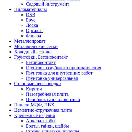
Садовый инструмент
Пиломатериалы
OSB
Брус
Доска
Оргалит
Фанера
Металлопрокат
Металлические сетки
Холодный асфальт
Грунтовки, Бетоноконтакт
Бетоноконтакт
Грунтовка глубокого проникновения
Грунтовка для внутренних работ
Грунтовка универсальная
Стеновые перегородки
Кирпич
Пазогребневая плита
Пеноблок газосиликатный
Панели МДФ, ПВХ
Цементно-стружечная плита
Крепежные изделия
Анкера, скобы
Болты, гайки, шайбы
Гвозди, шпильки, шурупы