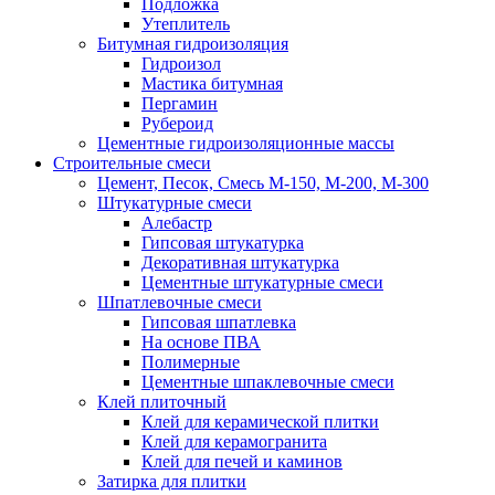
Подложка
Утеплитель
Битумная гидроизоляция
Гидроизол
Мастика битумная
Пергамин
Рубероид
Цементные гидроизоляционные массы
Строительные смеси
Цемент, Песок, Смесь М-150, М-200, М-300
Штукатурные смеси
Алебастр
Гипсовая штукатурка
Декоративная штукатурка
Цементные штукатурные смеси
Шпатлевочные смеси
Гипсовая шпатлевка
На основе ПВА
Полимерные
Цементные шпаклевочные смеси
Клей плиточный
Клей для керамической плитки
Клей для керамогранита
Клей для печей и каминов
Затирка для плитки