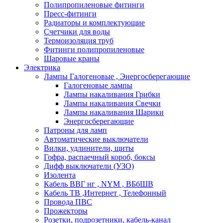
Полипропиленовые фитинги
Пресс-фитинги
Радиаторы и комплектующие
Счетчики для воды
Термоизоляция труб
Фитинги полипропиленовые
Шаровые краны
Электрика
Лампы Галогеновые , Энергосберегающие
Галогеновые лампы
Лампы накаливания Грибки
Лампы накаливания Свечки
Лампы накаливания Шарики
Энергосберегающие
Патроны для ламп
Автоматические выключатели
Вилки, удлинители, щиты
Гофра, распаечный короб, боксы
Дифф выключатели (УЗО)
Изолента
Кабель ВВГ нг , NYM , ВБбШВ
Кабель ТВ ,Интернет , Телефонный
Провода ПВС
Прожекторы
Розетки, подрозетники, кабель-канал