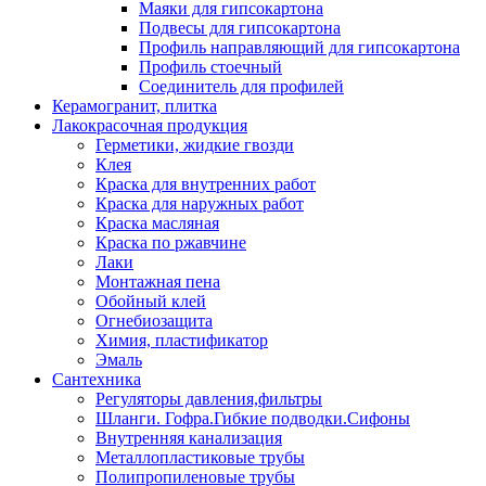
Маяки для гипсокартона
Подвесы для гипсокартона
Профиль направляющий для гипсокартона
Профиль стоечный
Соединитель для профилей
Керамогранит, плитка
Лакокрасочная продукция
Герметики, жидкие гвозди
Клея
Краска для внутренних работ
Краска для наружных работ
Краска масляная
Краска по ржавчине
Лаки
Монтажная пена
Обойный клей
Огнебиозащита
Химия, пластификатор
Эмаль
Сантехника
Регуляторы давления,фильтры
Шланги. Гофра.Гибкие подводки.Сифоны
Внутренняя канализация
Металлопластиковые трубы
Полипропиленовые трубы