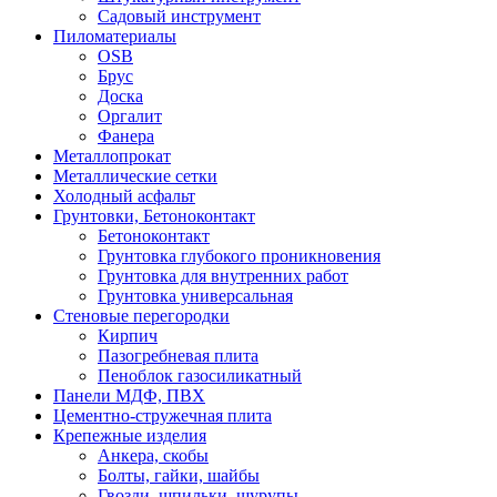
Садовый инструмент
Пиломатериалы
OSB
Брус
Доска
Оргалит
Фанера
Металлопрокат
Металлические сетки
Холодный асфальт
Грунтовки, Бетоноконтакт
Бетоноконтакт
Грунтовка глубокого проникновения
Грунтовка для внутренних работ
Грунтовка универсальная
Стеновые перегородки
Кирпич
Пазогребневая плита
Пеноблок газосиликатный
Панели МДФ, ПВХ
Цементно-стружечная плита
Крепежные изделия
Анкера, скобы
Болты, гайки, шайбы
Гвозди, шпильки, шурупы