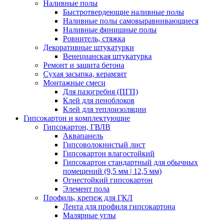
Наливные полы
Быстротвердеющие наливные полы
Наливные полы самовыравнивающиеся
Наливные финишные полы
Ровнитель, стяжка
Декоративные штукатурки
Венецианская штукатурка
Ремонт и защита бетона
Сухая засыпка, керамзит
Монтажные смеси
Для пазогребня (ПГП)
Клей для пеноблоков
Клей для теплоизоляции
Гипсокартон и комплектующие
Гипсокартон, ГВЛВ
Аквапанель
Гипсоволокнистый лист
Гипсокартон влагостойкий
Гипсокартон стандартный для обычных
помещений (9,5 мм | 12,5 мм)
Огнестойкий гипсокартон
Элемент пола
Профиль, крепеж для ГКЛ
Лента для профиля гипсокартона
Малярные углы