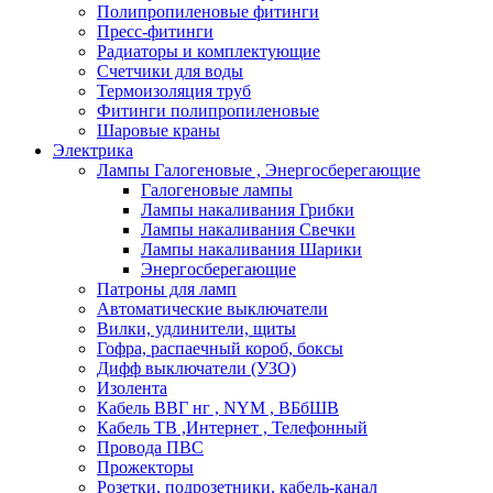
Полипропиленовые фитинги
Пресс-фитинги
Радиаторы и комплектующие
Счетчики для воды
Термоизоляция труб
Фитинги полипропиленовые
Шаровые краны
Электрика
Лампы Галогеновые , Энергосберегающие
Галогеновые лампы
Лампы накаливания Грибки
Лампы накаливания Свечки
Лампы накаливания Шарики
Энергосберегающие
Патроны для ламп
Автоматические выключатели
Вилки, удлинители, щиты
Гофра, распаечный короб, боксы
Дифф выключатели (УЗО)
Изолента
Кабель ВВГ нг , NYM , ВБбШВ
Кабель ТВ ,Интернет , Телефонный
Провода ПВС
Прожекторы
Розетки, подрозетники, кабель-канал