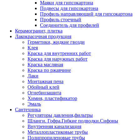
Маяки для гипсокартона
Подвесы для гипсокартона
Профиль направляющий для гипсокартона
Профиль стоечный
Соединитель для профилей
Керамогранит, плитка
Лакокрасочная продукция
Герметики, жидкие гвозди
Клея
Краска для внутренних работ
Краска для наружных работ
Краска масляная
Краска по ржавчине
Лаки
Монтажная пена
Обойный клей
Огнебиозащита
Химия, пластификатор
Эмаль
Сантехника
Регуляторы давления,фильтры
Шланги. Гофра.Гибкие подводки.Сифоны
Внутренняя канализация
Металлопластиковые трубы
Полипропиленовые трубы