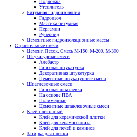
Подложка
Утеплитель
Битумная гидроизоляция
Гидроизол
Мастика битумная
Пергамин
Рубероид
Цементные гидроизоляционные массы
Строительные смеси
Цемент, Песок, Смесь М-150, М-200, М-300
Штукатурные смеси
Алебастр
Гипсовая штукатурка
Декоративная штукатурка
Цементные штукатурные смеси
Шпатлевочные смеси
Гипсовая шпатлевка
На основе ПВА
Полимерные
Цементные шпаклевочные смеси
Клей плиточный
Клей для керамической плитки
Клей для керамогранита
Клей для печей и каминов
Затирка для плитки