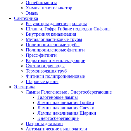
Огнебиозащита
Химия, пластификатор
Эмаль
Сантехника
Регуляторы давления,фильтры
Шланги. Гофра.Гибкие подводки.Сифоны
Внутренняя канализация
Металлопластиковые трубы
Полипропиленовые трубы
Полипропиленовые фитинги
Пресс-фитинги
Радиаторы и комплектующие
Счетчики для воды
Термоизоляция труб
Фитинги полипропиленовые
Шаровые краны
Электрика
Лампы Галогеновые , Энергосберегающие
Галогеновые лампы
Лампы накаливания Грибки
Лампы накаливания Свечки
Лампы накаливания Шарики
Энергосберегающие
Патроны для ламп
Автоматические выключатели