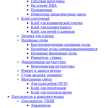
Гипсовая шпатлевка
На основе ПВА
Полимерные
Цементные шпаклевочные смеси
Клей плиточный
Клей для керамической плитки
Клей для керамогранита
Клей для печей и каминов
Затирка для плитки
Наливные полы
Быстротвердеющие наливные полы
Наливные полы самовыравнивающиеся
Наливные финишные полы
Ровнитель, стяжка
Декоративные штукатурки
Венецианская штукатурка
Ремонт и защита бетона
Сухая засыпка, керамзит
Монтажные смеси
Для пазогребня (ПГП)
Клей для пеноблоков
Клей для теплоизоляции
Гипсокартон и комплектующие
Гипсокартон, ГВЛВ
Аквапанель