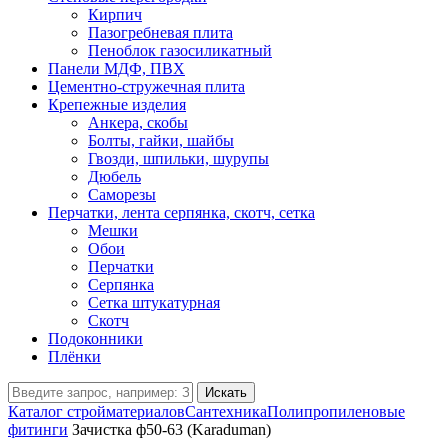
Кирпич
Пазогребневая плита
Пеноблок газосиликатный
Панели МДФ, ПВХ
Цементно-стружечная плита
Крепежные изделия
Анкера, скобы
Болты, гайки, шайбы
Гвозди, шпильки, шурупы
Дюбель
Саморезы
Перчатки, лента серпянка, скотч, сетка
Мешки
Обои
Перчатки
Серпянка
Сетка штукатурная
Скотч
Подоконники
Плёнки
Искать
Каталог стройматериалов
Сантехника
Полипропиленовые
фитинги
Зачистка ф50-63 (Karaduman)