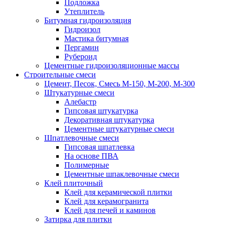
Подложка
Утеплитель
Битумная гидроизоляция
Гидроизол
Мастика битумная
Пергамин
Рубероид
Цементные гидроизоляционные массы
Строительные смеси
Цемент, Песок, Смесь М-150, М-200, М-300
Штукатурные смеси
Алебастр
Гипсовая штукатурка
Декоративная штукатурка
Цементные штукатурные смеси
Шпатлевочные смеси
Гипсовая шпатлевка
На основе ПВА
Полимерные
Цементные шпаклевочные смеси
Клей плиточный
Клей для керамической плитки
Клей для керамогранита
Клей для печей и каминов
Затирка для плитки