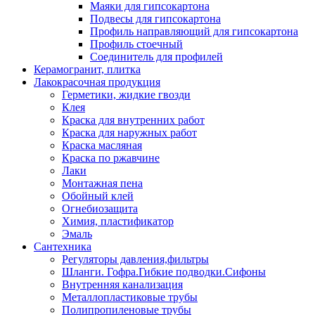
Маяки для гипсокартона
Подвесы для гипсокартона
Профиль направляющий для гипсокартона
Профиль стоечный
Соединитель для профилей
Керамогранит, плитка
Лакокрасочная продукция
Герметики, жидкие гвозди
Клея
Краска для внутренних работ
Краска для наружных работ
Краска масляная
Краска по ржавчине
Лаки
Монтажная пена
Обойный клей
Огнебиозащита
Химия, пластификатор
Эмаль
Сантехника
Регуляторы давления,фильтры
Шланги. Гофра.Гибкие подводки.Сифоны
Внутренняя канализация
Металлопластиковые трубы
Полипропиленовые трубы