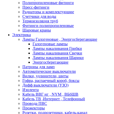
Полипропиленовые фитинги
Пресс-фитинги
Радиаторы и комплектующие
Счетчики для воды
Термоизоляция труб
Фитинги полипропиленовые
Шаровые краны
Электрика
Лампы Галогеновые , Энергосберегающие
Галогеновые лампы
Лампы накаливания Грибки
Лампы накаливания Свечки
Лампы накаливания Шарики
Энергосберегающие
Патроны для ламп
Автоматические выключатели
Вилки, удлинители, щиты
Гофра, распаечный короб, боксы
Дифф выключатели (УЗО)
Изолента
Кабель ВВГ нг , NYM , ВБбШВ
Кабель ТВ ,Интернет , Телефонный
Провода ПВС
Прожекторы
Розетки, подрозетники, кабель-канал