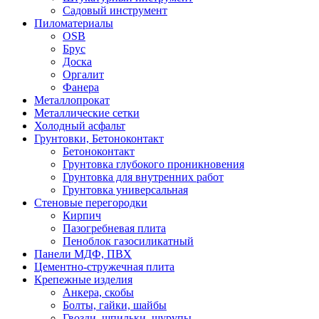
Садовый инструмент
Пиломатериалы
OSB
Брус
Доска
Оргалит
Фанера
Металлопрокат
Металлические сетки
Холодный асфальт
Грунтовки, Бетоноконтакт
Бетоноконтакт
Грунтовка глубокого проникновения
Грунтовка для внутренних работ
Грунтовка универсальная
Стеновые перегородки
Кирпич
Пазогребневая плита
Пеноблок газосиликатный
Панели МДФ, ПВХ
Цементно-стружечная плита
Крепежные изделия
Анкера, скобы
Болты, гайки, шайбы
Гвозди, шпильки, шурупы