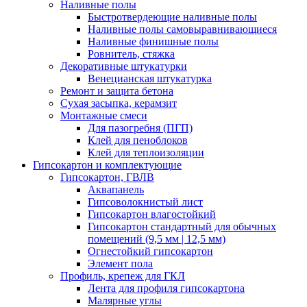
Наливные полы
Быстротвердеющие наливные полы
Наливные полы самовыравнивающиеся
Наливные финишные полы
Ровнитель, стяжка
Декоративные штукатурки
Венецианская штукатурка
Ремонт и защита бетона
Сухая засыпка, керамзит
Монтажные смеси
Для пазогребня (ПГП)
Клей для пеноблоков
Клей для теплоизоляции
Гипсокартон и комплектующие
Гипсокартон, ГВЛВ
Аквапанель
Гипсоволокнистый лист
Гипсокартон влагостойкий
Гипсокартон стандартный для обычных
помещений (9,5 мм | 12,5 мм)
Огнестойкий гипсокартон
Элемент пола
Профиль, крепеж для ГКЛ
Лента для профиля гипсокартона
Малярные углы