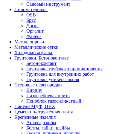
Садовый инструмент
Пиломатериалы
OSB
Брус
Доска
Оргалит
Фанера
Металлопрокат
Металлические сетки
Холодный асфальт
Грунтовки, Бетоноконтакт
Бетоноконтакт
Грунтовка глубокого проникновения
Грунтовка для внутренних работ
Грунтовка универсальная
Стеновые перегородки
Кирпич
Пазогребневая плита
Пеноблок газосиликатный
Панели МДФ, ПВХ
Цементно-стружечная плита
Крепежные изделия
Анкера, скобы
Болты, гайки, шайбы
Гвозди, шпильки, шурупы