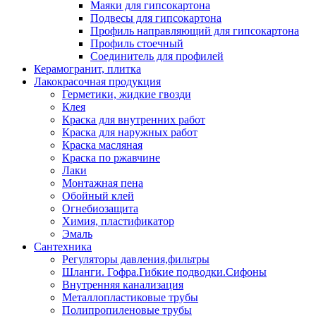
Маяки для гипсокартона
Подвесы для гипсокартона
Профиль направляющий для гипсокартона
Профиль стоечный
Соединитель для профилей
Керамогранит, плитка
Лакокрасочная продукция
Герметики, жидкие гвозди
Клея
Краска для внутренних работ
Краска для наружных работ
Краска масляная
Краска по ржавчине
Лаки
Монтажная пена
Обойный клей
Огнебиозащита
Химия, пластификатор
Эмаль
Сантехника
Регуляторы давления,фильтры
Шланги. Гофра.Гибкие подводки.Сифоны
Внутренняя канализация
Металлопластиковые трубы
Полипропиленовые трубы