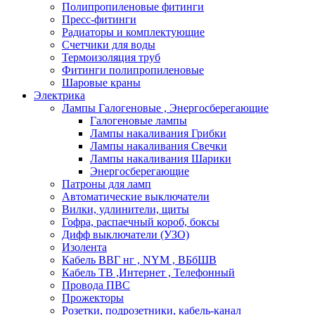
Полипропиленовые фитинги
Пресс-фитинги
Радиаторы и комплектующие
Счетчики для воды
Термоизоляция труб
Фитинги полипропиленовые
Шаровые краны
Электрика
Лампы Галогеновые , Энергосберегающие
Галогеновые лампы
Лампы накаливания Грибки
Лампы накаливания Свечки
Лампы накаливания Шарики
Энергосберегающие
Патроны для ламп
Автоматические выключатели
Вилки, удлинители, щиты
Гофра, распаечный короб, боксы
Дифф выключатели (УЗО)
Изолента
Кабель ВВГ нг , NYM , ВБбШВ
Кабель ТВ ,Интернет , Телефонный
Провода ПВС
Прожекторы
Розетки, подрозетники, кабель-канал