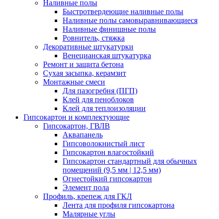
Наливные полы
Быстротвердеющие наливные полы
Наливные полы самовыравнивающиеся
Наливные финишные полы
Ровнитель, стяжка
Декоративные штукатурки
Венецианская штукатурка
Ремонт и защита бетона
Сухая засыпка, керамзит
Монтажные смеси
Для пазогребня (ПГП)
Клей для пеноблоков
Клей для теплоизоляции
Гипсокартон и комплектующие
Гипсокартон, ГВЛВ
Аквапанель
Гипсоволокнистый лист
Гипсокартон влагостойкий
Гипсокартон стандартный для обычных
помещений (9,5 мм | 12,5 мм)
Огнестойкий гипсокартон
Элемент пола
Профиль, крепеж для ГКЛ
Лента для профиля гипсокартона
Малярные углы