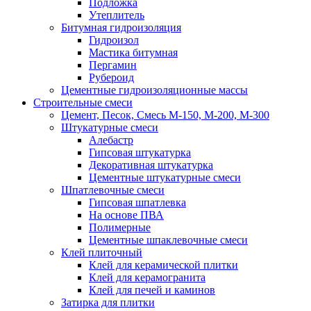
Подложка
Утеплитель
Битумная гидроизоляция
Гидроизол
Мастика битумная
Пергамин
Рубероид
Цементные гидроизоляционные массы
Строительные смеси
Цемент, Песок, Смесь М-150, М-200, М-300
Штукатурные смеси
Алебастр
Гипсовая штукатурка
Декоративная штукатурка
Цементные штукатурные смеси
Шпатлевочные смеси
Гипсовая шпатлевка
На основе ПВА
Полимерные
Цементные шпаклевочные смеси
Клей плиточный
Клей для керамической плитки
Клей для керамогранита
Клей для печей и каминов
Затирка для плитки