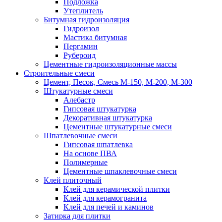
Подложка
Утеплитель
Битумная гидроизоляция
Гидроизол
Мастика битумная
Пергамин
Рубероид
Цементные гидроизоляционные массы
Строительные смеси
Цемент, Песок, Смесь М-150, М-200, М-300
Штукатурные смеси
Алебастр
Гипсовая штукатурка
Декоративная штукатурка
Цементные штукатурные смеси
Шпатлевочные смеси
Гипсовая шпатлевка
На основе ПВА
Полимерные
Цементные шпаклевочные смеси
Клей плиточный
Клей для керамической плитки
Клей для керамогранита
Клей для печей и каминов
Затирка для плитки