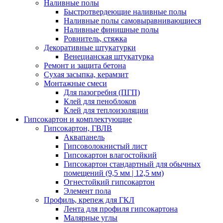
Наливные полы
Быстротвердеющие наливные полы
Наливные полы самовыравнивающиеся
Наливные финишные полы
Ровнитель, стяжка
Декоративные штукатурки
Венецианская штукатурка
Ремонт и защита бетона
Сухая засыпка, керамзит
Монтажные смеси
Для пазогребня (ПГП)
Клей для пеноблоков
Клей для теплоизоляции
Гипсокартон и комплектующие
Гипсокартон, ГВЛВ
Аквапанель
Гипсоволокнистый лист
Гипсокартон влагостойкий
Гипсокартон стандартный для обычных
помещений (9,5 мм | 12,5 мм)
Огнестойкий гипсокартон
Элемент пола
Профиль, крепеж для ГКЛ
Лента для профиля гипсокартона
Малярные углы