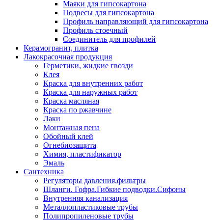
Маяки для гипсокартона
Подвесы для гипсокартона
Профиль направляющий для гипсокартона
Профиль стоечный
Соединитель для профилей
Керамогранит, плитка
Лакокрасочная продукция
Герметики, жидкие гвозди
Клея
Краска для внутренних работ
Краска для наружных работ
Краска масляная
Краска по ржавчине
Лаки
Монтажная пена
Обойный клей
Огнебиозащита
Химия, пластификатор
Эмаль
Сантехника
Регуляторы давления,фильтры
Шланги. Гофра.Гибкие подводки.Сифоны
Внутренняя канализация
Металлопластиковые трубы
Полипропиленовые трубы