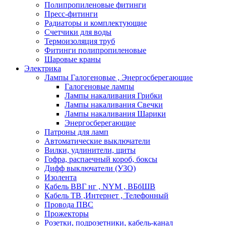
Полипропиленовые фитинги
Пресс-фитинги
Радиаторы и комплектующие
Счетчики для воды
Термоизоляция труб
Фитинги полипропиленовые
Шаровые краны
Электрика
Лампы Галогеновые , Энергосберегающие
Галогеновые лампы
Лампы накаливания Грибки
Лампы накаливания Свечки
Лампы накаливания Шарики
Энергосберегающие
Патроны для ламп
Автоматические выключатели
Вилки, удлинители, щиты
Гофра, распаечный короб, боксы
Дифф выключатели (УЗО)
Изолента
Кабель ВВГ нг , NYM , ВБбШВ
Кабель ТВ ,Интернет , Телефонный
Провода ПВС
Прожекторы
Розетки, подрозетники, кабель-канал