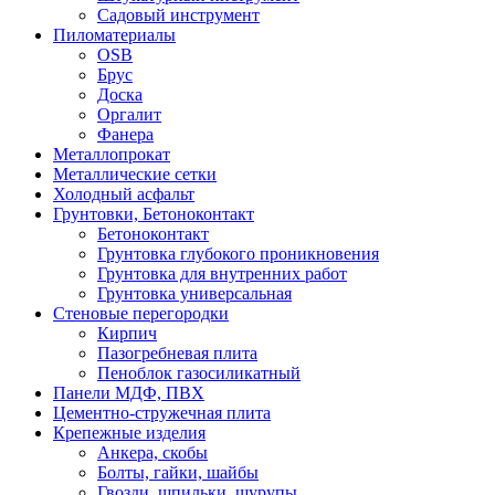
Садовый инструмент
Пиломатериалы
OSB
Брус
Доска
Оргалит
Фанера
Металлопрокат
Металлические сетки
Холодный асфальт
Грунтовки, Бетоноконтакт
Бетоноконтакт
Грунтовка глубокого проникновения
Грунтовка для внутренних работ
Грунтовка универсальная
Стеновые перегородки
Кирпич
Пазогребневая плита
Пеноблок газосиликатный
Панели МДФ, ПВХ
Цементно-стружечная плита
Крепежные изделия
Анкера, скобы
Болты, гайки, шайбы
Гвозди, шпильки, шурупы