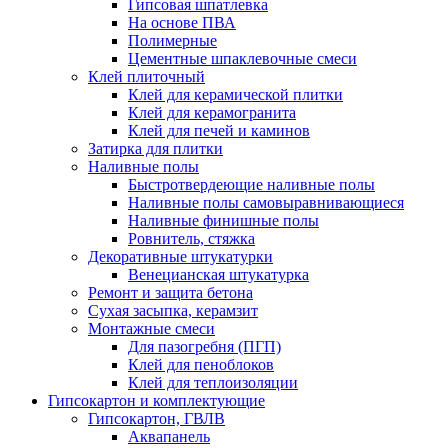
Гипсовая шпатлевка
На основе ПВА
Полимерные
Цементные шпаклевочные смеси
Клей плиточный
Клей для керамической плитки
Клей для керамогранита
Клей для печей и каминов
Затирка для плитки
Наливные полы
Быстротвердеющие наливные полы
Наливные полы самовыравнивающиеся
Наливные финишные полы
Ровнитель, стяжка
Декоративные штукатурки
Венецианская штукатурка
Ремонт и защита бетона
Сухая засыпка, керамзит
Монтажные смеси
Для пазогребня (ПГП)
Клей для пеноблоков
Клей для теплоизоляции
Гипсокартон и комплектующие
Гипсокартон, ГВЛВ
Аквапанель