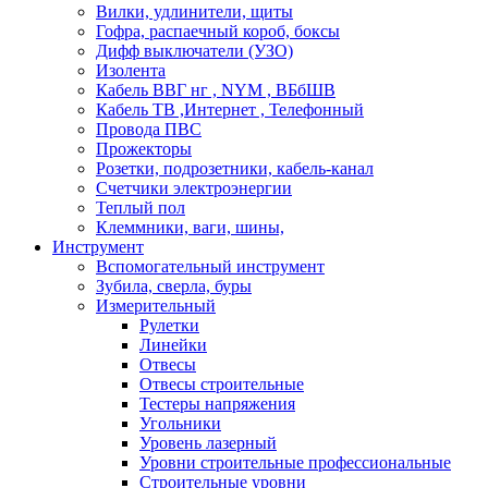
Вилки, удлинители, щиты
Гофра, распаечный короб, боксы
Дифф выключатели (УЗО)
Изолента
Кабель ВВГ нг , NYM , ВБбШВ
Кабель ТВ ,Интернет , Телефонный
Провода ПВС
Прожекторы
Розетки, подрозетники, кабель-канал
Счетчики электроэнергии
Теплый пол
Клеммники, ваги, шины,
Инструмент
Вспомогательный инструмент
Зубила, сверла, буры
Измерительный
Рулетки
Линейки
Отвесы
Отвесы строительные
Тестеры напряжения
Угольники
Уровень лазерный
Уровни строительные профессиональные
Строительные уровни