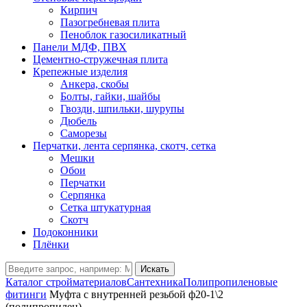
Кирпич
Пазогребневая плита
Пеноблок газосиликатный
Панели МДФ, ПВХ
Цементно-стружечная плита
Крепежные изделия
Анкера, скобы
Болты, гайки, шайбы
Гвозди, шпильки, шурупы
Дюбель
Саморезы
Перчатки, лента серпянка, скотч, сетка
Мешки
Обои
Перчатки
Серпянка
Сетка штукатурная
Скотч
Подоконники
Плёнки
Искать
Каталог стройматериалов
Сантехника
Полипропиленовые
фитинги
Муфта с внутренней резьбой ф20-1\2
(полипропилен)