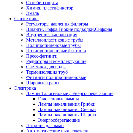
Огнебиозащита
Химия, пластификатор
Эмаль
Сантехника
Регуляторы давления,фильтры
Шланги. Гофра.Гибкие подводки.Сифоны
Внутренняя канализация
Металлопластиковые трубы
Полипропиленовые трубы
Полипропиленовые фитинги
Пресс-фитинги
Радиаторы и комплектующие
Счетчики для воды
Термоизоляция труб
Фитинги полипропиленовые
Шаровые краны
Электрика
Лампы Галогеновые , Энергосберегающие
Галогеновые лампы
Лампы накаливания Грибки
Лампы накаливания Свечки
Лампы накаливания Шарики
Энергосберегающие
Патроны для ламп
Автоматические выключатели