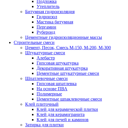
Подложка
Утеплитель
Битумная гидроизоляция
Гидроизол
Мастика битумная
Пергамин
Рубероид
Цементные гидроизоляционные массы
Строительные смеси
Цемент, Песок, Смесь М-150, М-200, М-300
Штукатурные смеси
Алебастр
Гипсовая штукатурка
Декоративная штукатурка
Цементные штукатурные смеси
Шпатлевочные смеси
Гипсовая шпатлевка
На основе ПВА
Полимерные
Цементные шпаклевочные смеси
Клей плиточный
Клей для керамической плитки
Клей для керамогранита
Клей для печей и каминов
Затирка для плитки