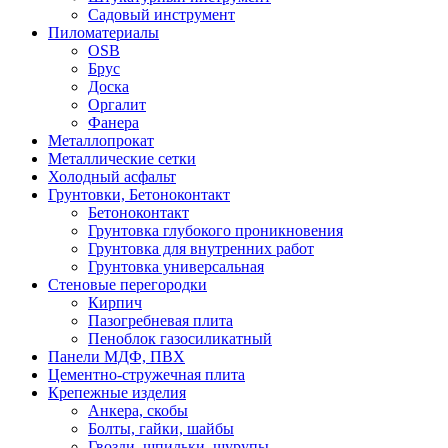
Садовый инструмент
Пиломатериалы
OSB
Брус
Доска
Оргалит
Фанера
Металлопрокат
Металлические сетки
Холодный асфальт
Грунтовки, Бетоноконтакт
Бетоноконтакт
Грунтовка глубокого проникновения
Грунтовка для внутренних работ
Грунтовка универсальная
Стеновые перегородки
Кирпич
Пазогребневая плита
Пеноблок газосиликатный
Панели МДФ, ПВХ
Цементно-стружечная плита
Крепежные изделия
Анкера, скобы
Болты, гайки, шайбы
Гвозди, шпильки, шурупы