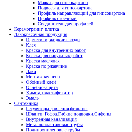
Маяки для гипсокартона
Подвесы для гипсокартона
Профиль направляющий для гипсокартона
Профиль стоечный
Соединитель для профилей
Керамогранит, плитка
Лакокрасочная продукция
Герметики, жидкие гвозди
Клея
Краска для внутренних работ
Краска для наружных работ
Краска масляная
Краска по ржавчине
Лаки
Монтажная пена
Обойный клей
Огнебиозащита
Химия, пластификатор
Эмаль
Сантехника
Регуляторы давления,фильтры
Шланги. Гофра.Гибкие подводки.Сифоны
Внутренняя канализация
Металлопластиковые трубы
Полипропиленовые трубы