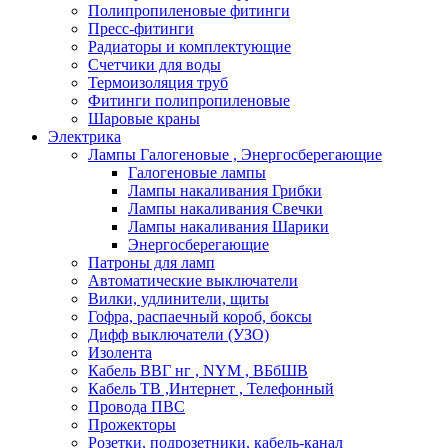
Полипропиленовые фитинги
Пресс-фитинги
Радиаторы и комплектующие
Счетчики для воды
Термоизоляция труб
Фитинги полипропиленовые
Шаровые краны
Электрика
Лампы Галогеновые , Энергосберегающие
Галогеновые лампы
Лампы накаливания Грибки
Лампы накаливания Свечки
Лампы накаливания Шарики
Энергосберегающие
Патроны для ламп
Автоматические выключатели
Вилки, удлинители, щиты
Гофра, распаечный короб, боксы
Дифф выключатели (УЗО)
Изолента
Кабель ВВГ нг , NYM , ВБбШВ
Кабель ТВ ,Интернет , Телефонный
Провода ПВС
Прожекторы
Розетки, подрозетники, кабель-канал