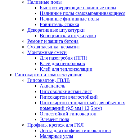
Наливные полы
Быстротвердеющие наливные полы
Наливные полы самовыравнивающиеся
Наливные финишные полы
Ровнитель, стяжка
Декоративные штукатурки
Венецианская штукатурка
Ремонт и защита бетона
Сухая засыпка, керамзит
Монтажные смеси
Для пазогребня (ПГП)
Клей для пеноблоков
Клей для теплоизоляции
Гипсокартон и комплектующие
Гипсокартон, ГВЛВ
Аквапанель
Гипсоволокнистый лист
Гипсокартон влагостойкий
Гипсокартон стандартный для обычных
помещений (9,5 мм | 12,5 мм)
Огнестойкий гипсокартон
Элемент пола
Профиль, крепеж для ГКЛ
Лента для профиля гипсокартона
Малярные углы