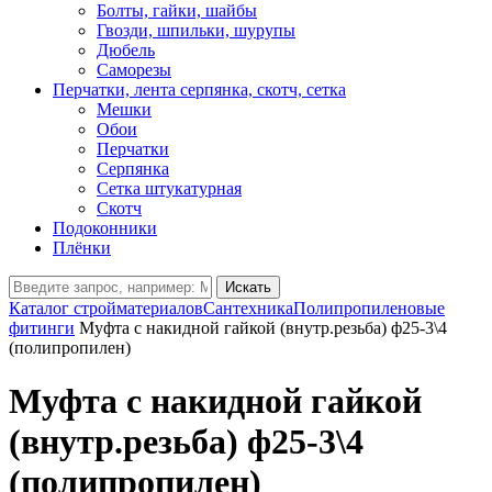
Болты, гайки, шайбы
Гвозди, шпильки, шурупы
Дюбель
Саморезы
Перчатки, лента серпянка, скотч, сетка
Мешки
Обои
Перчатки
Серпянка
Сетка штукатурная
Скотч
Подоконники
Плёнки
Искать
Каталог стройматериалов
Сантехника
Полипропиленовые
фитинги
Муфта с накидной гайкой (внутр.резьба) ф25-3\4
(полипропилен)
Муфта с накидной гайкой
(внутр.резьба) ф25-3\4
(полипропилен)