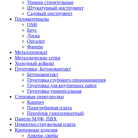
Уровни строительные
Штукатурный инструмент
Садовый инструмент
Пиломатериалы
OSB
Брус
Доска
Оргалит
Фанера
Металлопрокат
Металлические сетки
Холодный асфальт
Грунтовки, Бетоноконтакт
Бетоноконтакт
Грунтовка глубокого проникновения
Грунтовка для внутренних работ
Грунтовка универсальная
Стеновые перегородки
Кирпич
Пазогребневая плита
Пеноблок газосиликатный
Панели МДФ, ПВХ
Цементно-стружечная плита
Крепежные изделия
Анкера, скобы