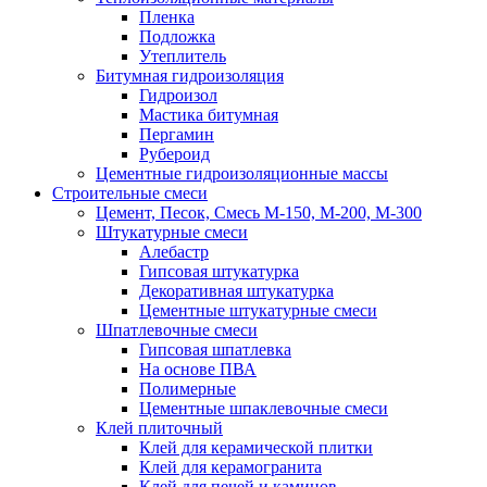
Пленка
Подложка
Утеплитель
Битумная гидроизоляция
Гидроизол
Мастика битумная
Пергамин
Рубероид
Цементные гидроизоляционные массы
Строительные смеси
Цемент, Песок, Смесь М-150, М-200, М-300
Штукатурные смеси
Алебастр
Гипсовая штукатурка
Декоративная штукатурка
Цементные штукатурные смеси
Шпатлевочные смеси
Гипсовая шпатлевка
На основе ПВА
Полимерные
Цементные шпаклевочные смеси
Клей плиточный
Клей для керамической плитки
Клей для керамогранита
Клей для печей и каминов