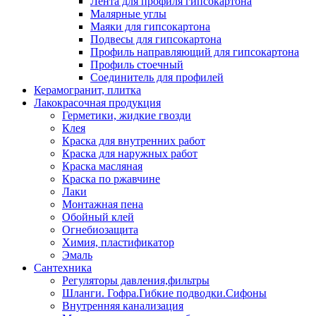
Лента для профиля гипсокартона
Малярные углы
Маяки для гипсокартона
Подвесы для гипсокартона
Профиль направляющий для гипсокартона
Профиль стоечный
Соединитель для профилей
Керамогранит, плитка
Лакокрасочная продукция
Герметики, жидкие гвозди
Клея
Краска для внутренних работ
Краска для наружных работ
Краска масляная
Краска по ржавчине
Лаки
Монтажная пена
Обойный клей
Огнебиозащита
Химия, пластификатор
Эмаль
Сантехника
Регуляторы давления,фильтры
Шланги. Гофра.Гибкие подводки.Сифоны
Внутренняя канализация