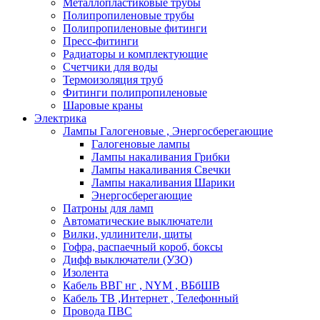
Металлопластиковые трубы
Полипропиленовые трубы
Полипропиленовые фитинги
Пресс-фитинги
Радиаторы и комплектующие
Счетчики для воды
Термоизоляция труб
Фитинги полипропиленовые
Шаровые краны
Электрика
Лампы Галогеновые , Энергосберегающие
Галогеновые лампы
Лампы накаливания Грибки
Лампы накаливания Свечки
Лампы накаливания Шарики
Энергосберегающие
Патроны для ламп
Автоматические выключатели
Вилки, удлинители, щиты
Гофра, распаечный короб, боксы
Дифф выключатели (УЗО)
Изолента
Кабель ВВГ нг , NYM , ВБбШВ
Кабель ТВ ,Интернет , Телефонный
Провода ПВС