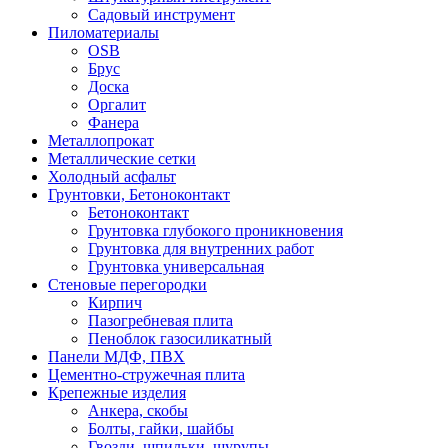
Садовый инструмент
Пиломатериалы
OSB
Брус
Доска
Оргалит
Фанера
Металлопрокат
Металлические сетки
Холодный асфальт
Грунтовки, Бетоноконтакт
Бетоноконтакт
Грунтовка глубокого проникновения
Грунтовка для внутренних работ
Грунтовка универсальная
Стеновые перегородки
Кирпич
Пазогребневая плита
Пеноблок газосиликатный
Панели МДФ, ПВХ
Цементно-стружечная плита
Крепежные изделия
Анкера, скобы
Болты, гайки, шайбы
Гвозди, шпильки, шурупы