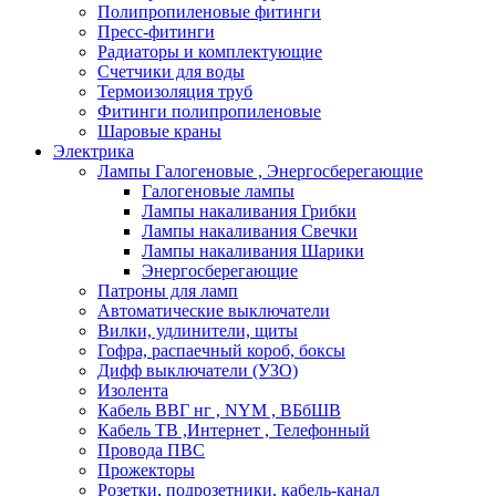
Полипропиленовые фитинги
Пресс-фитинги
Радиаторы и комплектующие
Счетчики для воды
Термоизоляция труб
Фитинги полипропиленовые
Шаровые краны
Электрика
Лампы Галогеновые , Энергосберегающие
Галогеновые лампы
Лампы накаливания Грибки
Лампы накаливания Свечки
Лампы накаливания Шарики
Энергосберегающие
Патроны для ламп
Автоматические выключатели
Вилки, удлинители, щиты
Гофра, распаечный короб, боксы
Дифф выключатели (УЗО)
Изолента
Кабель ВВГ нг , NYM , ВБбШВ
Кабель ТВ ,Интернет , Телефонный
Провода ПВС
Прожекторы
Розетки, подрозетники, кабель-канал