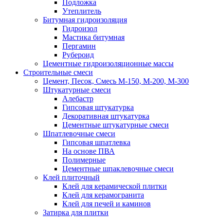
Подложка
Утеплитель
Битумная гидроизоляция
Гидроизол
Мастика битумная
Пергамин
Рубероид
Цементные гидроизоляционные массы
Строительные смеси
Цемент, Песок, Смесь М-150, М-200, М-300
Штукатурные смеси
Алебастр
Гипсовая штукатурка
Декоративная штукатурка
Цементные штукатурные смеси
Шпатлевочные смеси
Гипсовая шпатлевка
На основе ПВА
Полимерные
Цементные шпаклевочные смеси
Клей плиточный
Клей для керамической плитки
Клей для керамогранита
Клей для печей и каминов
Затирка для плитки