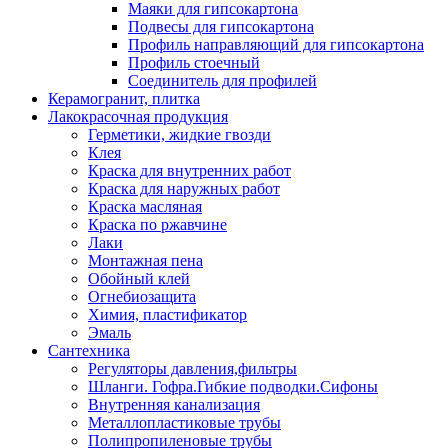
Маяки для гипсокартона
Подвесы для гипсокартона
Профиль направляющий для гипсокартона
Профиль стоечный
Соединитель для профилей
Керамогранит, плитка
Лакокрасочная продукция
Герметики, жидкие гвозди
Клея
Краска для внутренних работ
Краска для наружных работ
Краска масляная
Краска по ржавчине
Лаки
Монтажная пена
Обойный клей
Огнебиозащита
Химия, пластификатор
Эмаль
Сантехника
Регуляторы давления,фильтры
Шланги. Гофра.Гибкие подводки.Сифоны
Внутренняя канализация
Металлопластиковые трубы
Полипропиленовые трубы