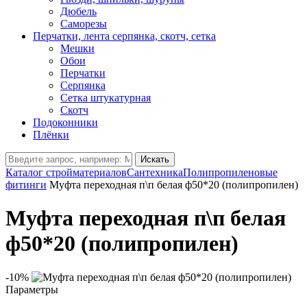
Дюбель
Саморезы
Перчатки, лента серпянка, скотч, сетка
Мешки
Обои
Перчатки
Серпянка
Сетка штукатурная
Скотч
Подоконники
Плёнки
Искать
Каталог стройматериалов
Сантехника
Полипропиленовые
фитинги
Муфта переходная п\п белая ф50*20 (полипропилен)
Муфта переходная п\п белая
ф50*20 (полипропилен)
-10%
Параметры