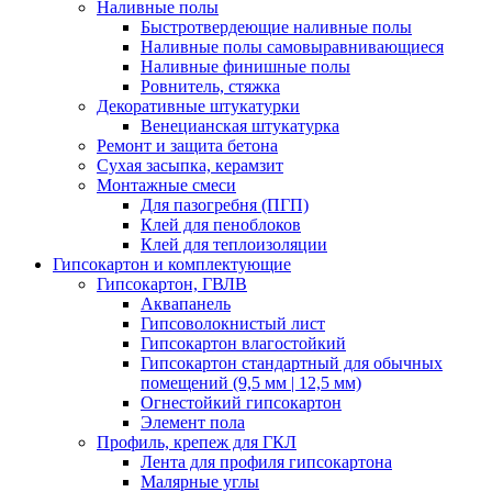
Наливные полы
Быстротвердеющие наливные полы
Наливные полы самовыравнивающиеся
Наливные финишные полы
Ровнитель, стяжка
Декоративные штукатурки
Венецианская штукатурка
Ремонт и защита бетона
Сухая засыпка, керамзит
Монтажные смеси
Для пазогребня (ПГП)
Клей для пеноблоков
Клей для теплоизоляции
Гипсокартон и комплектующие
Гипсокартон, ГВЛВ
Аквапанель
Гипсоволокнистый лист
Гипсокартон влагостойкий
Гипсокартон стандартный для обычных
помещений (9,5 мм | 12,5 мм)
Огнестойкий гипсокартон
Элемент пола
Профиль, крепеж для ГКЛ
Лента для профиля гипсокартона
Малярные углы