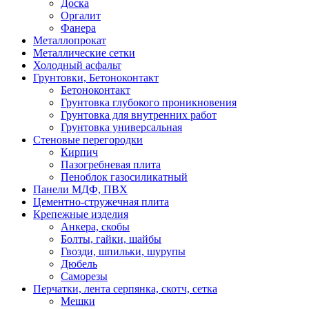
Доска
Оргалит
Фанера
Металлопрокат
Металлические сетки
Холодный асфальт
Грунтовки, Бетоноконтакт
Бетоноконтакт
Грунтовка глубокого проникновения
Грунтовка для внутренних работ
Грунтовка универсальная
Стеновые перегородки
Кирпич
Пазогребневая плита
Пеноблок газосиликатный
Панели МДФ, ПВХ
Цементно-стружечная плита
Крепежные изделия
Анкера, скобы
Болты, гайки, шайбы
Гвозди, шпильки, шурупы
Дюбель
Саморезы
Перчатки, лента серпянка, скотч, сетка
Мешки