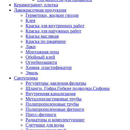
Керамогранит, плитка
Лакокрасочная продукция
Герметики, жидкие гвозди
Клея
Краска для внутренних работ
Краска для наружных работ
Краска масляная
Краска по ржавчине
Лаки
Монтажная пена
Обойный клей
Огнебиозащита
Химия, пластификатор
Эмаль
Сантехника
Регуляторы давления,фильтры
Шланги. Гофра.Гибкие подводки.Сифоны
Внутренняя канализация
Металлопластиковые трубы
Полипропиленовые трубы
Полипропиленовые фитинги
Пресс-фитинги
Радиаторы и комплектующие
Счетчики для воды