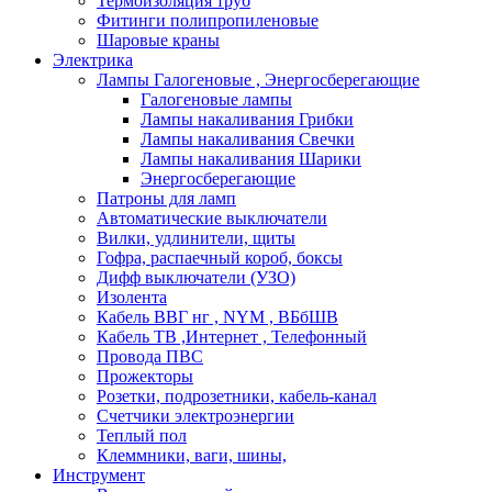
Термоизоляция труб
Фитинги полипропиленовые
Шаровые краны
Электрика
Лампы Галогеновые , Энергосберегающие
Галогеновые лампы
Лампы накаливания Грибки
Лампы накаливания Свечки
Лампы накаливания Шарики
Энергосберегающие
Патроны для ламп
Автоматические выключатели
Вилки, удлинители, щиты
Гофра, распаечный короб, боксы
Дифф выключатели (УЗО)
Изолента
Кабель ВВГ нг , NYM , ВБбШВ
Кабель ТВ ,Интернет , Телефонный
Провода ПВС
Прожекторы
Розетки, подрозетники, кабель-канал
Счетчики электроэнергии
Теплый пол
Клеммники, ваги, шины,
Инструмент