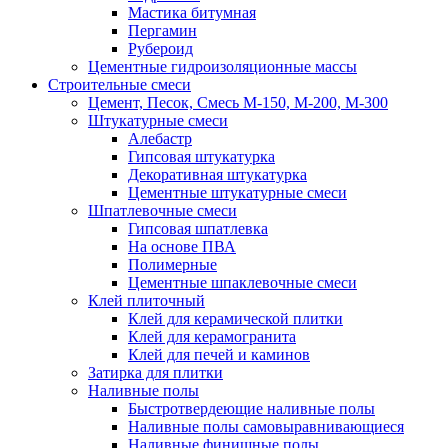
Мастика битумная
Пергамин
Рубероид
Цементные гидроизоляционные массы
Строительные смеси
Цемент, Песок, Смесь М-150, М-200, М-300
Штукатурные смеси
Алебастр
Гипсовая штукатурка
Декоративная штукатурка
Цементные штукатурные смеси
Шпатлевочные смеси
Гипсовая шпатлевка
На основе ПВА
Полимерные
Цементные шпаклевочные смеси
Клей плиточный
Клей для керамической плитки
Клей для керамогранита
Клей для печей и каминов
Затирка для плитки
Наливные полы
Быстротвердеющие наливные полы
Наливные полы самовыравнивающиеся
Наливные финишные полы