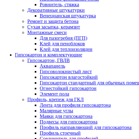
Ровнитель, стяжка
Декоративные штукатурки
Венецианская штукатурка
Ремонт и защита бетона
Сухая засыпка, керамзит
Монтажные смеси
Для пазогребня (ПГП)
Клей для пеноблоков
Клей для теплоизоляции
Гипсокартон и комплектующие
Гипсокартон, ГВЛВ
Аквапанель
Гипсоволокнистый лист
Гипсокартон влагостойкий
Гипсокартон стандартный для обычных помеще
Огнестойкий гипсокартон
Элемент пола
Профиль, крепеж для ГКЛ
Лента для профиля гипсокартона
Малярные углы
Маяки для гипсокартона
Подвесы для гипсокартона
Профиль направляющий для гипсокартона
Профиль стоечный
Соединитель для профилей