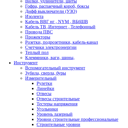
Вилки, удлинители, щиты
Гофра, распаечный короб, боксы
Дифф выключатели (УЗО)
Изолента
Кабель ВВГ нг , NYM , ВБбШВ
Кабель ТВ ,Интернет , Телефонный
Провода ПВС
Прожекторы
Розетки, подрозетники, кабель-канал
Счетчики электроэнергии
Теплый пол
Клеммники, ваги, шины,
Инструмент
Вспомогательный инструмент
Зубила, сверла, буры
Измерительный
Рулетки
Линейки
Отвесы
Отвесы строительные
Тестеры напряжения
Угольники
Уровень лазерный
Уровни строительные профессиональные
Строительные уровни