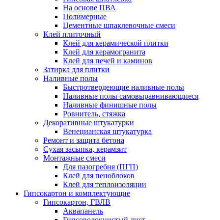
На основе ПВА
Полимерные
Цементные шпаклевочные смеси
Клей плиточный
Клей для керамической плитки
Клей для керамогранита
Клей для печей и каминов
Затирка для плитки
Наливные полы
Быстротвердеющие наливные полы
Наливные полы самовыравнивающиеся
Наливные финишные полы
Ровнитель, стяжка
Декоративные штукатурки
Венецианская штукатурка
Ремонт и защита бетона
Сухая засыпка, керамзит
Монтажные смеси
Для пазогребня (ПГП)
Клей для пеноблоков
Клей для теплоизоляции
Гипсокартон и комплектующие
Гипсокартон, ГВЛВ
Аквапанель
Гипсоволокнистый лист