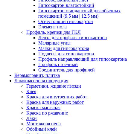
Гипсокартон влагостойкий
Гипсокартон стандартный для обычных
помещений (9,5 мм | 12,5 мм)
Огнестойкий гипсокартон
Элемент пола
Профиль, крепеж для ГКЛ
Лента для профиля гипсокартона
Малярные углы
Маяки для гипсокартона
Подвесы для гипсокартона
Профиль направляющий для гипсокартона
Профиль стоечный
Соединитель для профилей
Керамогранит, плитка
Лакокрасочная продукция
Герметики, жидкие гвозди
Клея
Краска для внутренних работ
Краска для наружных работ
Краска масляная
Краска по ржавчине
Лаки
Монтажная пена
Обойный клей