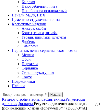
Кирпич
Пазогребневая плита
Пеноблок газосиликатный
Панели МДФ, ПВХ
Цементно-стружечная плита
Крепежные изделия
Анкера, скобы
Болты, гайки, шайбы
Гвозди, шпильки, шурупы
Дюбель
Саморезы
Перчатки, лента серпянка, скотч, сетка
Мешки
Обои
Перчатки
Серпянка
Сетка штукатурная
Скотч
Подоконники
Плёнки
Искать
Каталог стройматериалов
Сантехника
Регуляторы
давления,фильтры
Регулятор давления для холодной воды
(понижающий клапан)Honeywell 3/4" (D06F-3/4A)